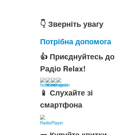
👇 Зверніть увагу
Потрібна допомога
👍 Приєднуйтесь до
Радіо Relax!
📱 Слухайте зі
смартфона
RadioPlayer
🎫 Купуйте квитки