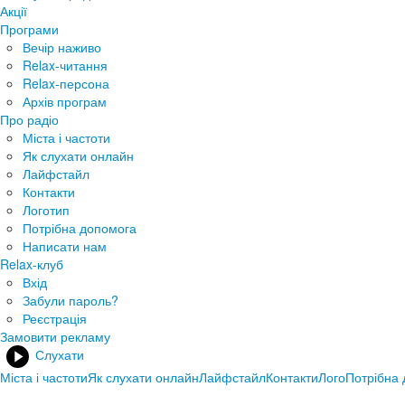
Акції
Програми
Вечір наживо
Relax-читання
Relax-персона
Архів програм
Про радіо
Міста і частоти
Як слухати онлайн
Лайфстайл
Контакти
Логотип
Потрібна допомога
Написати нам
Relax-клуб
Вхід
Забули пароль?
Реєстрація
Замовити рекламу
Слухати
Міста і частоти
Як слухати онлайн
Лайфстайл
Контакти
Лого
Потрібна