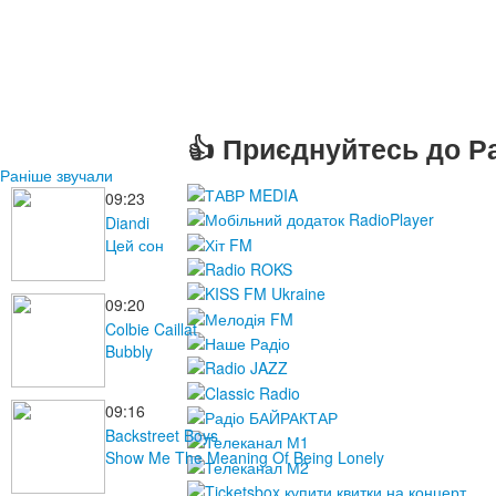
👍 Приєднуйтесь до Ра
Раніше звучали
09:23
Diandi
Цей сон
09:20
Colbie Caillat
Bubbly
09:16
Backstreet Boys
Show Me The Meaning Of Being Lonely