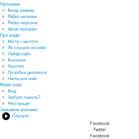
Програми
Вечір наживо
Relax-читання
Relax-персона
Архів програм
Про радіо
Міста і частоти
Як слухати онлайн
Лайфстайл
Контакти
Логотип
Потрібна допомога
Написати нам
Relax-клуб
Вхід
Забули пароль?
Реєстрація
Замовити рекламу
Слухати
Facebook
Twitter
Facebook