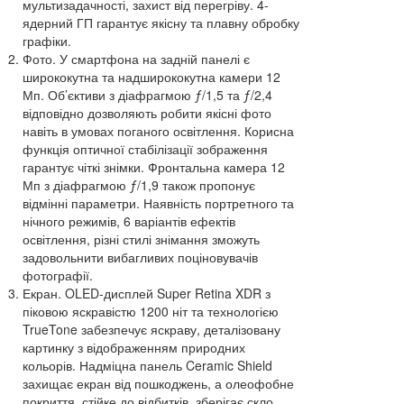
мультизадачності, захист від перегріву. 4-
ядерний ГП гарантує якісну та плавну обробку
графіки.
Фото. У смартфона на задній панелі є
ширококутна та надширококутна камери 12
Мп. Об’єктиви з діафрагмою ƒ/1,5 та ƒ/2,4
відповідно дозволяють робити якісні фото
навіть в умовах поганого освітлення. Корисна
функція оптичної стабілізації зображення
гарантує чіткі знімки. Фронтальна камера 12
Мп з діафрагмою ƒ/1,9 також пропонує
відмінні параметри. Наявність портретного та
нічного режимів, 6 варіантів ефектів
освітлення, різні стилі знімання зможуть
задовольнити вибагливих поціновувачів
фотографії.
Екран. OLED-дисплей Super Retina XDR з
піковою яскравістю 1200 ніт та технологією
TrueTone забезпечує яскраву, деталізовану
картинку з відображенням природних
кольорів. Надміцна панель Ceramic Shield
захищає екран від пошкоджень, а олеофобне
покриття, стійке до відбитків, зберігає скло