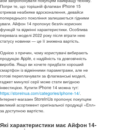
аби запропонувати покупцям найкращу техніку.
Попри те, що торішній флагман iPhone 15
отримав неабияке вдосконалення, девайси
попереднього покоління залишаються гідними
уваги. Айфон 14 пропонує безліч корисних
функцій та відмінні характеристики. Особлива
перевага моделі 2022 року після втрати нею
статусу новинки — це її знижена вартість.
Однією з причин, чому користувачі вибирають
продукцію Apple, є надійність та довговічність
виробів. Якщо ви хочете придбати хороший
смартфон із відмінними параметрами, але не
готові переплачувати за флагманські моделі,
гаджет минулої серії може стати вигідною
інвестицією. Купити iPhone 14 можна тут:
https://storeinua.com/categories/iphone-14/
.
Інтернет-магазин StoreInUa пропонує покупцям
великий асортимент оригінальної продукції «Епл»
за доступною вартістю.
Які характеристики має Айфон 14-