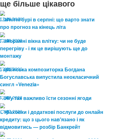
ще більше цікавого
07.08.2026
Магнітні бурі в серпні: що варто знати
12
про прогноз на кінець літа
04.08.2026
Панорамні вікна влітку: чи не буде
19
перегріву - і як це вирішують ще до
монтажу
03.08.2026
Українська композиторка Богдана
62
Богуславська випустила неокласичний
сингл «Venezia»
24.07.2026
Чому так важливо їсти сезонні ягоди
30
17.07.2026
Страховки і додаткові послуги до онлайн
48
кредиту: що з цього навʼязано і як
відмовитись — розбір Банкрейт