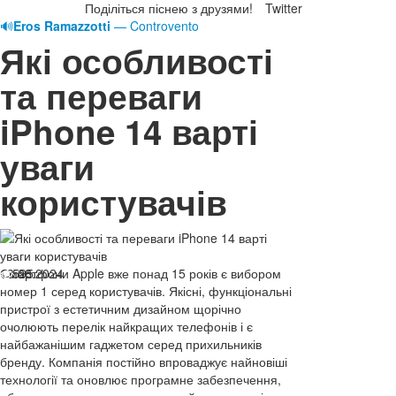
Поділіться піснею з друзями!
Twitter
🔊
Eros Ramazzotti
— Controvento
Які особливості
та переваги
iPhone 14 варті
уваги
користувачів
13.08.2024
Смартфони Apple вже понад 15 років є вибором
595
номер 1 серед користувачів. Якісні, функціональні
пристрої з естетичним дизайном щорічно
очолюють перелік найкращих телефонів і є
найбажанішим гаджетом серед прихильників
бренду. Компанія постійно впроваджує найновіші
технології та оновлює програмне забезпечення,