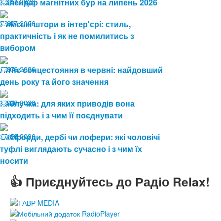
13.07.2026
Календар магнітних бур на липень 2026
151
08.07.2026
Римські штори в інтер'єрі: стиль,
60
практичність і як не помилитись з
вибором
19.06.2026
Літнє сонцестояння в червні: найдовший
87
день року та його значення
19.06.2026
Каблучка: для яких приводів вона
93
підходить і з чим її поєднувати
15.06.2026
Оксфорди, дербі чи лофери: які чоловічі
121
туфлі виглядають сучасно і з чим їх
носити
👍 Приєднуйтесь до Радіо Relax!