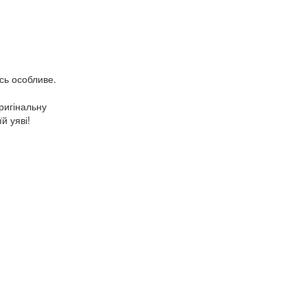
сь особливе.
ригінальну
й уяві!