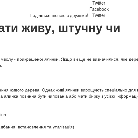
Twitter
Facebook
Поділіться піснею з друзями!
Twitter
ати живу, штучну чи
символу - прикрашеної ялинки. Якщо ви ще не визначилися, яке дер
в.
ння живого дерева. Однак живі ялинки вирощують спеціально для ц
жна ялинка повинна бути чипованіа або мати бирку з усією інформац
іна
идбання, встановлення та утилізація)