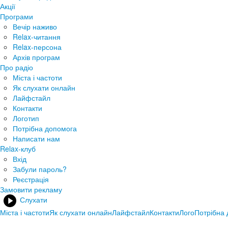
Акції
Програми
Вечір наживо
Relax-читання
Relax-персона
Архів програм
Про радіо
Міста і частоти
Як слухати онлайн
Лайфстайл
Контакти
Логотип
Потрібна допомога
Написати нам
Relax-клуб
Вхід
Забули пароль?
Реєстрація
Замовити рекламу
Слухати
Міста і частоти
Як слухати онлайн
Лайфстайл
Контакти
Лого
Потрібна