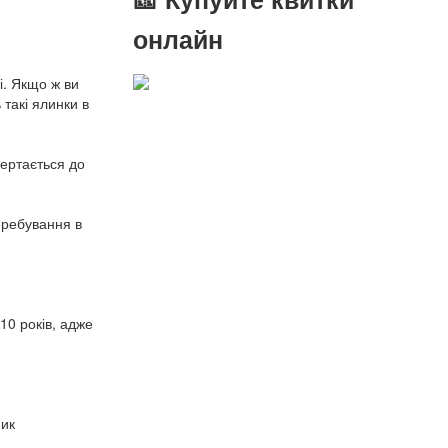
онлайн
і. Якщо ж ви
 такі ялинки в
ертається до
еребування в
10 років, адже
ник