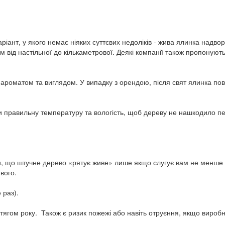
іант, у якого немає ніяких суттєвих недоліків - жива ялинка надвор
 від настільної до кількаметрової. Деякі компанії також пропонують
роматом та виглядом. У випадку з орендою, після свят ялинка пов
и правильну температуру та вологість, щоб дереву не нашкодило п
ти, що штучне дерево «рятує живе» лише якщо слугує вам не менше 
вого.
 раз).
отягом року. Також є ризик пожежі або навіть отруєння, якщо вироб