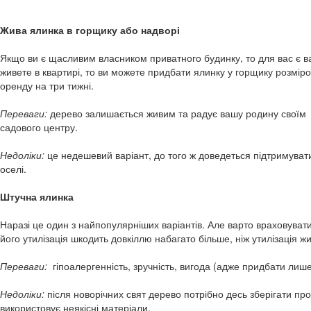
Жива ялинка в горщику або надворі
Якщо ви є щасливим власником приватного будинку, то для вас є вар
живете в квартирі, то ви можете придбати ялинку у горщику розміром
оренду на три тижні.
Переваги:
дерево залишається живим та радує вашу родину своїм а
садового центру.
Недоліки:
це недешевий варіант, до того ж доведеться підтримуват
оселі.
Штучна ялинка
Наразі це один з найпопулярніших варіантів. Але варто враховува
його утилізація шкодить довкіллю набагато більше, ніж утилізація жи
Переваги:
гіпоалергенність, зручність, вигода (адже придбати лише
Недоліки:
після новорічних свят дерево потрібно десь зберігати пр
використовує неякісні матеріали.