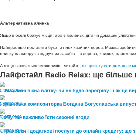
Альтернативна ялинка
Якщо в оселі бракує місця, або є маленькі діти чи домашні улюбле
Найпростіше поставити букет з гілок хвойних дерев. Можна зробити 
ялинку власноруч з підручних засобів - з дерева, книжок, ялинкових 
А якщо захочеться смаколиків - читайте,
як приготувати домашнє м
Лайфстайл Radio Relax: ще більше 
04.08.2026
Панорамні вікна влітку: чи не буде перегріву - і як це
10
03.08.2026
Українська композиторка Богдана Богуславська випуст
17
24.07.2026
Чому так важливо їсти сезонні ягоди
27
17.07.2026
Страховки і додаткові послуги до онлайн кредиту: що з
42