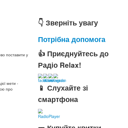
👇 Зверніть увагу
Потрібна допомога
👍 Приєднуйтесь до
ево поставити у
Радіо Relax!
ієї мети -
📱 Слухайте зі
ією про
смартфона
RadioPlayer
🎫 Купуйте квитки