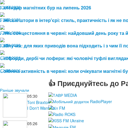
13.07.2026
Календар магнітних бур на липень 2026
147
08.07.2026
Римські штори в інтер'єрі: стиль, практичність і як не
57
19.06.2026
Літнє сонцестояння в червні: найдовший день року та 
80
19.06.2026
Каблучка: для яких приводів вона підходить і з чим її 
85
15.06.2026
Оксфорди, дербі чи лофери: які чоловічі туфлі виглядаю
111
12.06.2026
Сонячна активність в червні: коли очікувати магнітні бу
125
👍 Приєднуйтесь до Ра
Раніше звучали
05:30
Toni Braxton
I Don't Want To
05:26