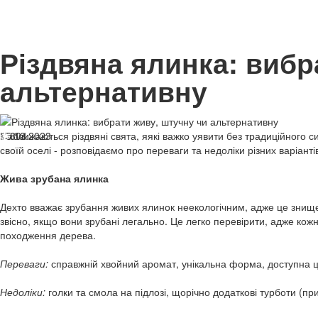
Різдвяна ялинка: вибр
альтернативну
15.12.2023
Наближаються різдвяні свята, яякі важко уявити без традиційного 
804
своїй оселі - розповідаємо про переваги та недоліки різних варіанті
Жива зрубана ялинка
Дехто вважає зрубання живих ялинок неекологічним, адже це знище
звісно, якщо вони зрубані легально. Це легко перевірити, адже ко
походження дерева.
Переваги:
справжній хвойний аромат, унікальна форма, доступна ц
Недоліки:
голки та смола на підлозі, щорічно додаткові турботи (пр