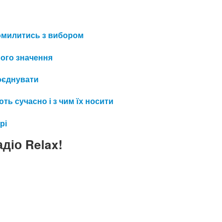
 помилитись з вибором
його значення
поєднувати
ть сучасно і з чим їх носити
рі
діо Relax!