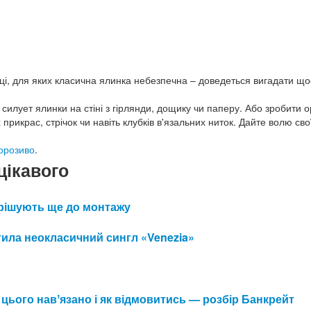
нці, для яких класична ялинка небезпечна – доведеться вигадати що
силует ялинки на стіні з гірлянди, дощику чи паперу. Або зробити о
прикрас, стрічок чи навіть клубків в'язальних ниток. Дайте волю свої
орозиво
.
цікавого
 вирішують ще до монтажу
ила неокласичний сингл «Venezia»
 цього навʼязано і як відмовитись — розбір Банкрейт