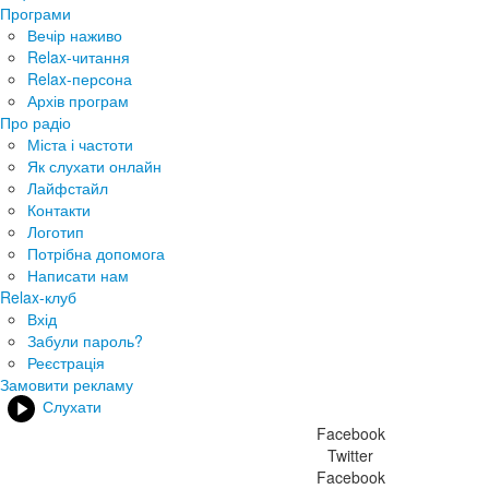
Програми
Вечір наживо
Relax-читання
Relax-персона
Архів програм
Про радіо
Міста і частоти
Як слухати онлайн
Лайфстайл
Контакти
Логотип
Потрібна допомога
Написати нам
Relax-клуб
Вхід
Забули пароль?
Реєстрація
Замовити рекламу
Слухати
Facebook
Twitter
Facebook