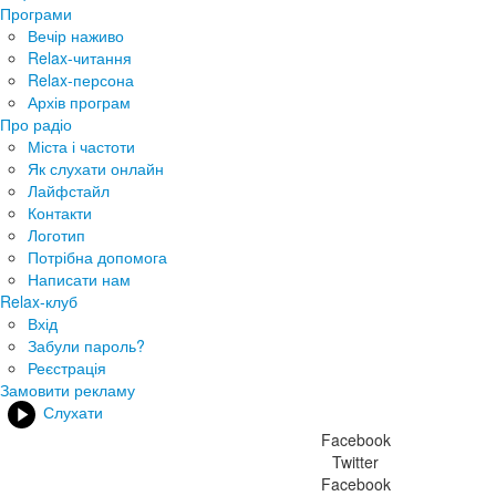
Програми
Вечір наживо
Relax-читання
Relax-персона
Архів програм
Про радіо
Міста і частоти
Як слухати онлайн
Лайфстайл
Контакти
Логотип
Потрібна допомога
Написати нам
Relax-клуб
Вхід
Забули пароль?
Реєстрація
Замовити рекламу
Слухати
Facebook
Twitter
Facebook