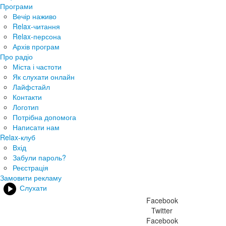
Програми
Вечір наживо
Relax-читання
Relax-персона
Архів програм
Про радіо
Міста і частоти
Як слухати онлайн
Лайфстайл
Контакти
Логотип
Потрібна допомога
Написати нам
Relax-клуб
Вхід
Забули пароль?
Реєстрація
Замовити рекламу
Слухати
Facebook
Twitter
Facebook