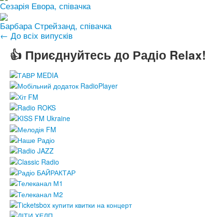
Сезарія Евора, співачка
Барбара Стрейзанд, співачка
← До всіх випусків
👍 Приєднуйтесь до Радіо Relax!