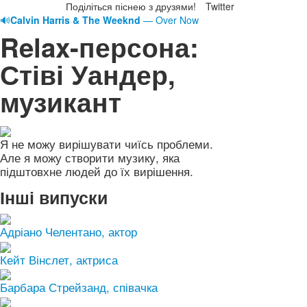
Поділіться піснею з друзями!
Twitter
🔊
Calvin Harris & The Weeknd
— Over Now
Relax-персона:
Стіві Уандер,
музикант
Я не можу вирішувати чиїсь проблеми.
Але я можу створити музику, яка
підштовхне людей до їх вирішення.
Інші випуски
Адріано Челентано, актор
Кейт Вінслет, актриса
Барбара Стрейзанд, співачка