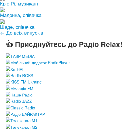
Кріс Рі, музикант
Мадонна, співачка
Шаде, співачка
← До всіх випусків
👍 Приєднуйтесь до Радіо Relax!