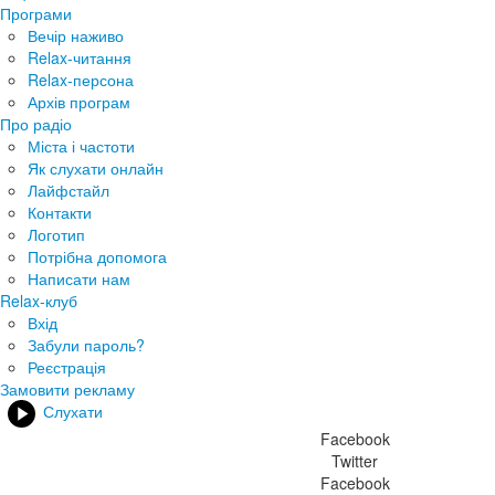
Програми
Вечір наживо
Relax-читання
Relax-персона
Архів програм
Про радіо
Міста і частоти
Як слухати онлайн
Лайфстайл
Контакти
Логотип
Потрібна допомога
Написати нам
Relax-клуб
Вхід
Забули пароль?
Реєстрація
Замовити рекламу
Слухати
Facebook
Twitter
Facebook