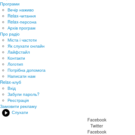
Програми
Вечір наживо
Relax-читання
Relax-персона
Архів програм
Про радіо
Міста і частоти
Як слухати онлайн
Лайфстайл
Контакти
Логотип
Потрібна допомога
Написати нам
Relax-клуб
Вхід
Забули пароль?
Реєстрація
Замовити рекламу
Слухати
Facebook
Twitter
Facebook