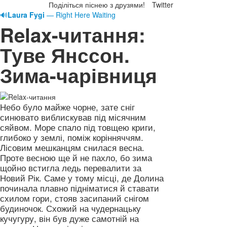
Поділіться піснею з друзями!
Twitter
🔊
Laura Fygi
— Right Here Waiting
Relax-читання:
Туве Янссон.
Зима-чарівниця
Небо було майже чорне, зате сніг
синювато виблискував під місячним
сяйвом. Море спало під товщею криги,
глибоко у землі, поміж корінняччям.
Лісовим мешканцям снилася весна.
Проте весною ще й не пахло, бо зима
щойно встигла ледь перевалити за
Новий Рік. Саме у тому місці, де Долина
починала плавно підніматися й ставати
схилом гори, стояв засипаний снігом
будиночок. Схожий на чудернацьку
кучугуру, він був дуже самотній на