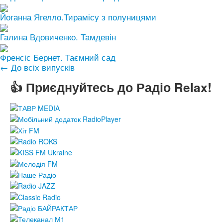
Йоганна Ягелло.Тирамісу з полуницями
Галина Вдовиченко. Тамдевін
Френсіс Бернет. Таємний сад
← До всіх випусків
👍 Приєднуйтесь до Радіо Relax!