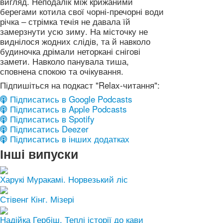
вигляд. Неподалік між крижаними
берегами котила свої чорні-пречорні води
річка – стрімка течія не давала їй
замерзнути усю зиму. На місточку не
виднілося жодних слідів, та й навколо
будиночка дрімали неторкані снігові
замети. Навколо панувала тиша,
сповнена спокою та очікування.
Підпишіться на подкаст "Relax-читання":
Підписатись в Google Podcasts
Підписатись в Apple Podcasts
Підписатись в Spotify
Підписатись Deezer
Підписатись в інших додатках
Інші випуски
Харукі Муракамі. Норвезький ліс
Стівенг Кінг. Мізері
Надійка Гербіш. Теплі історії до кави