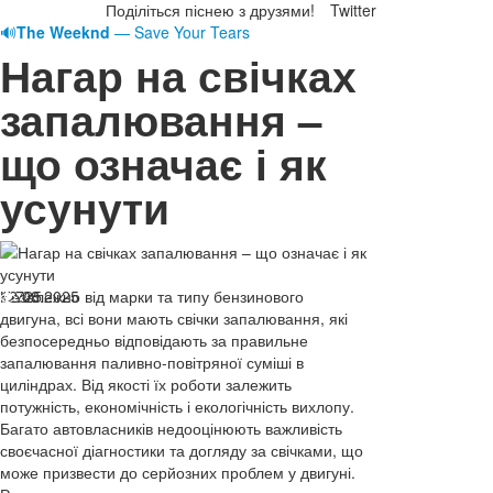
Поділіться піснею з друзями!
Twitter
🔊
The Weeknd
— Save Your Tears
Нагар на свічках
запалювання –
що означає і як
усунути
12.08.2025
Незалежно від марки та типу бензинового
725
двигуна, всі вони мають свічки запалювання, які
безпосередньо відповідають за правильне
запалювання паливно-повітряної суміші в
циліндрах. Від якості їх роботи залежить
потужність, економічність і екологічність вихлопу.
Багато автовласників недооцінюють важливість
своєчасної діагностики та догляду за свічками, що
може призвести до серйозних проблем у двигуні.