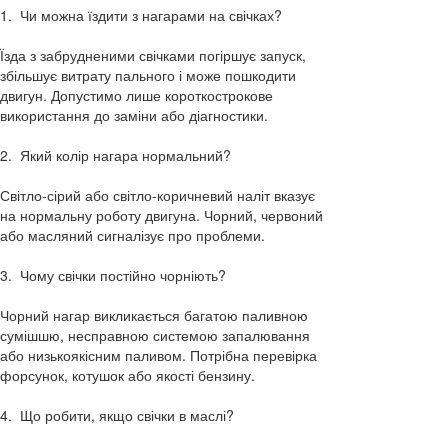
1. Чи можна їздити з нагарами на свічках?
Їзда з забрудненими свічками погіршує запуск,
збільшує витрату пального і може пошкодити
двигун. Допустимо лише короткострокове
використання до заміни або діагностики.
2. Який колір нагара нормальний?
Світло-сірий або світло-коричневий наліт вказує
на нормальну роботу двигуна. Чорний, червоний
або масляний сигналізує про проблеми.
3. Чому свічки постійно чорніють?
Чорний нагар викликається багатою паливною
сумішшю, несправною системою запалювання
або низькоякісним паливом. Потрібна перевірка
форсунок, котушок або якості бензину.
4. Що робити, якщо свічки в маслі?