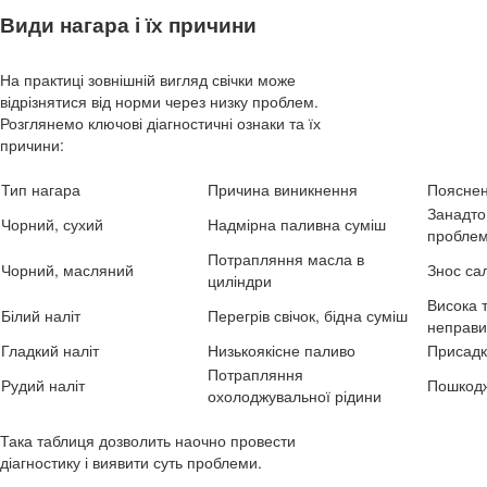
Види нагара і їх причини
На практиці зовнішній вигляд свічки може
відрізнятися від норми через низку проблем.
Розглянемо ключові діагностичні ознаки та їх
причини:
Тип нагара
Причина виникнення
Поясне
Занадто
Чорний, сухий
Надмірна паливна суміш
проблем
Потрапляння масла в
Чорний, масляний
Знос сал
циліндри
Висока 
Білий наліт
Перегрів свічок, бідна суміш
неправи
Гладкий наліт
Низькоякісне паливо
Присадк
Потрапляння
Рудий наліт
Пошкодж
охолоджувальної рідини
Така таблиця дозволить наочно провести
діагностику і виявити суть проблеми.