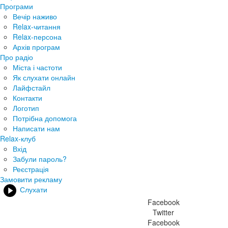
Програми
Вечір наживо
Relax-читання
Relax-персона
Архів програм
Про радіо
Міста і частоти
Як слухати онлайн
Лайфстайл
Контакти
Логотип
Потрібна допомога
Написати нам
Relax-клуб
Вхід
Забули пароль?
Реєстрація
Замовити рекламу
Слухати
Facebook
Twitter
Facebook