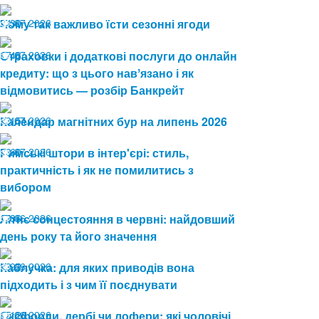
24.07.2026
Чому так важливо їсти сезонні ягоди
30
17.07.2026
Страховки і додаткові послуги до онлайн
48
кредиту: що з цього навʼязано і як
відмовитись — розбір Банкрейт
13.07.2026
Календар магнітних бур на липень 2026
151
08.07.2026
Римські штори в інтер'єрі: стиль,
60
практичність і як не помилитись з
вибором
19.06.2026
Літнє сонцестояння в червні: найдовший
86
день року та його значення
19.06.2026
Каблучка: для яких приводів вона
92
підходить і з чим її поєднувати
15.06.2026
Оксфорди, дербі чи лофери: які чоловічі
120