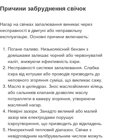
Причини забруднення свічок
Нагар на свічках запалювання виникає через
несправності в двигуні або неправильну
експлуатацію. Основні причини включають:
Погане паливо. Низькоякісний бензин з
домішками залишає чорний або червонуватий
наліт, знижуючи ефективність іскри.
Несправності системи запалювання. Слабка
іскра від котушки або проводів призводить до
неповного згоряння суміші, що викликає сажу.
Масло в циліндрах. Знос маслозйомних кілець
або сальників клапанів дозволяє маслу
потрапляти в камеру згоряння, утворюючи
масляний нагар.
Невірні зазори. Занадто великий або малий
зазор між електродами порушує
іскроутворення, що призводить до відкладень.
Некоректний тепловий діапазон. Свічки з
невідповідним калібрувальним числом можуть