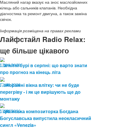
Масляний нагар вказує на знос маслозйомних
кілець або сальників клапанів. Необхідна
діагностика та ремонт двигуна, а також заміна
свічок.
Інформація розміщена на правах реклами
Лайфстайл Radio Relax:
ще більше цікавого
07.08.2026
Магнітні бурі в серпні: що варто знати
9
про прогноз на кінець літа
04.08.2026
Панорамні вікна влітку: чи не буде
14
перегріву - і як це вирішують ще до
монтажу
03.08.2026
Українська композиторка Богдана
50
Богуславська випустила неокласичний
сингл «Venezia»