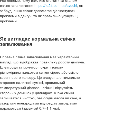
Розглянемо, чому важливо стежити за станом
свічок запалювання
https://to24.com.ua/svechi
, як
забруднення свічок допомагає діагностувати
проблеми в двигуні та як правильно усунути ці
проблеми.
Як виглядає нормальна свічка
запалювання
Справна свічка запалювання має характерний
вигляд, що відображає правильну роботу двигуна.
Електроди та ізолятор покриті тонким,
рівномірним нальотом світло-сірого або світло-
коричневого кольору. Це вказує на оптимальне
згоряння паливної суміші, правильний
температурний діапазон свічки і відсутність
сторонніх домішок у циліндрах. Юбка свічки
залишається чистою, без слідів масла чи сажі, а
зазор між електродами відповідає заводським
параметрам (зазвичай 0,7–1,1 мм).