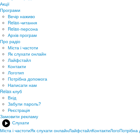
Акції
Програми
Вечір наживо
Relax-читання
Relax-персона
Архів програм
Про радіо
Міста і частоти
Як слухати онлайн
Лайфстайл
Контакти
Логотип
Потрібна допомога
Написати нам
Relax-клуб
Вхід
Забули пароль?
Реєстрація
Замовити рекламу
Слухати
Міста і частоти
Як слухати онлайн
Лайфстайл
Контакти
Лого
Потрібна