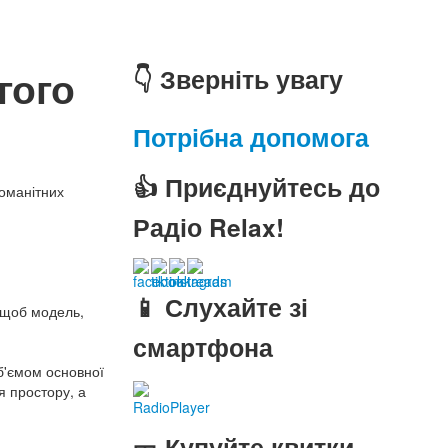
гого
👇 Зверніть увагу
Потрібна допомога
👍 Приєднуйтесь до
номанітних
Радіо Relax!
📱 Слухайте зі
 щоб модель,
смартфона
б'ємом основної
я простору, а
RadioPlayer
🎫 Купуйте квитки