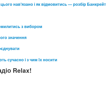
 цього навʼязано і як відмовитись — розбір Банкрейт
 помилитись з вибором
його значення
поєднувати
ть сучасно і з чим їх носити
діо Relax!