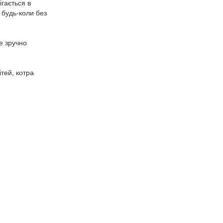
ігається в
 будь-коли без
е зручно
тей, котра