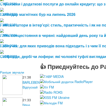
17.07.2026
Страховки і додаткові послуги до онлайн кредиту: що з
47
13.07.2026
Календар магнітних бур на липень 2026
149
08.07.2026
Римські штори в інтер'єрі: стиль, практичність і як не
60
19.06.2026
Літнє сонцестояння в червні: найдовший день року та 
85
19.06.2026
Каблучка: для яких приводів вона підходить і з чим її 
91
15.06.2026
Оксфорди, дербі чи лофери: які чоловічі туфлі виглядаю
116
👍 Приєднуйтесь до Ра
Раніше звучали
21:38
BARLEBEN
Відпускай
21:33
Sting