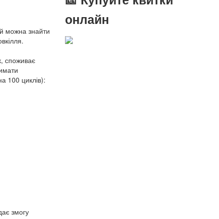
онлайн
ей можна знайти
овкілля.
к, споживає
римати
а 100 циклів):
дає змогу