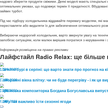
надовго зберегти продукти свіжими. Деякі моделі мають спеціальні 
оптимальних умовах, що подовжує термін її придатності. Вбудован
зайвих турбот.
Під час підбору холодильника віддавайте перевагу моделям, які ма
переставляти або видаляти їх для забезпечення оптимального роз
Вибираючи недорогий холодильник, варто звернути увагу на технічні
запобігає ситуаціям, коли малюк вирішив погратися з керуванням і 
Інформація розміщена на правах реклами
Лайфстайл Radio Relax: ще більше 
07.08.2026
Магнітні бурі в серпні: що варто знати про прогноз на к
5
04.08.2026
Панорамні вікна влітку: чи не буде перегріву - і як це
13
03.08.2026
Українська композиторка Богдана Богуславська випуст
29
24.07.2026
Чому так важливо їсти сезонні ягоди
30