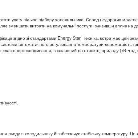
вертати увагу під час підбору холодильника. Серед недорогих модел
воляє зменшити витрати на комунальні послуги, знизивши вплив на д
ації згідно зі стандартами Energy Star. Техніка, котра має цей зна
бо системи автоматичного регулювання температури допомагають т
 клас енергоспоживання, зазначений на етикетці приладу (кВт⋅год н
тивності.
ня льоду в холодильнику й забезпечує стабільну температуру. Це 