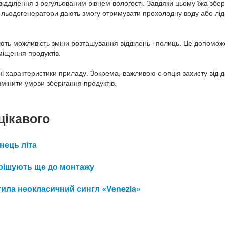
відділення з регульованим рівнем вологості. Завдяки цьому їжа збер
і льодогенератори дають змогу отримувати прохолодну воду або лід
ють можливість зміни розташування відділень і полиць. Це допомож
міщення продуктів.
 характеристики приладу. Зокрема, важливою є опція захисту від ді
змінити умови зберігання продуктів.
цікавого
інець літа
 вирішують ще до монтажу
ила неокласичний сингл «Venezia»