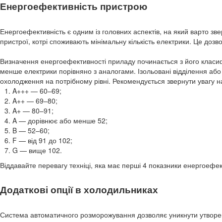
Енергоефективність пристрою
Енергоефективність є одним із головних аспектів, на який варто з
пристрої, котрі споживають мінімальну кількість електрики. Це доз
Визначення енергоефективності приладу починається з його класифік
менше електрики порівняно з аналогами. Ізольовані відділення а
охолодження на потрібному рівні. Рекомендується звернути увагу на
A+++ — 60–69;
A++ — 69–80;
A+ — 80–91;
A — дорівнює або менше 52;
B — 52–60;
F — від 91 до 102;
G — вище 102.
Віддавайте перевагу техніці, яка має перші 4 показники енергоефек
Додаткові опції в холодильниках
Система автоматичного розморожування дозволяє уникнути утворен