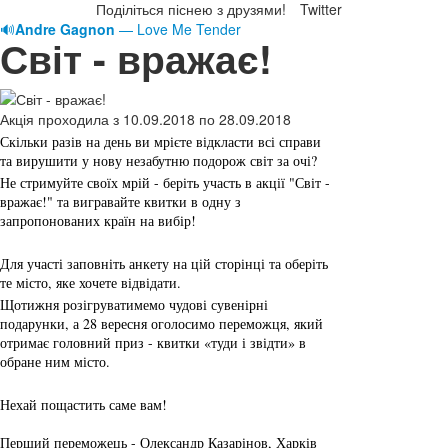
Поділіться піснею з друзями!
Twitter
🔊
Andre Gagnon
— Love Me Tender
Світ - вражає!
Акція проходила з 10.09.2018 по 28.09.2018
Скільки разів на день ви мрієте відкласти всі справи 
та вирушити у нову незабутню подорож світ за очі? 
Не стримуйте своїх мрій - беріть участь в акції "
Світ - 
вражає
!" та вигравайте квитки в одну з 
запропонованих країн на вибір!
Для участі заповніть анкету на цій сторінці та оберіть 
те місто, яке хочете відвідати
.
Щотижня розігруватимемо чудові сувенірні 
подарунки, а 28 вересня оголосимо переможця, який 
отримає головний приз - квитки «туди і звідти» в 
обране ним місто.
Нехай пощастить саме вам!
Перший переможець - Олександр Казарінов, Харків