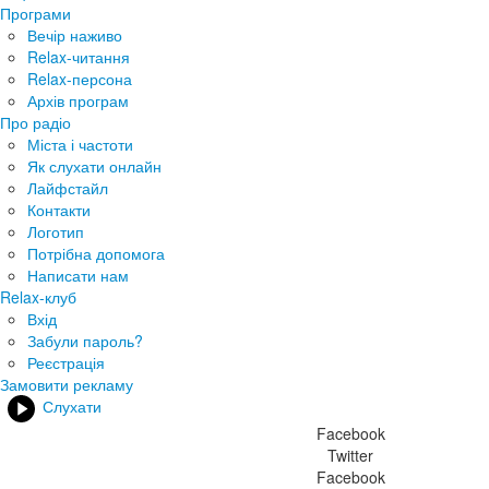
Програми
Вечір наживо
Relax-читання
Relax-персона
Архів програм
Про радіо
Міста і частоти
Як слухати онлайн
Лайфстайл
Контакти
Логотип
Потрібна допомога
Написати нам
Relax-клуб
Вхід
Забули пароль?
Реєстрація
Замовити рекламу
Слухати
Facebook
Twitter
Facebook