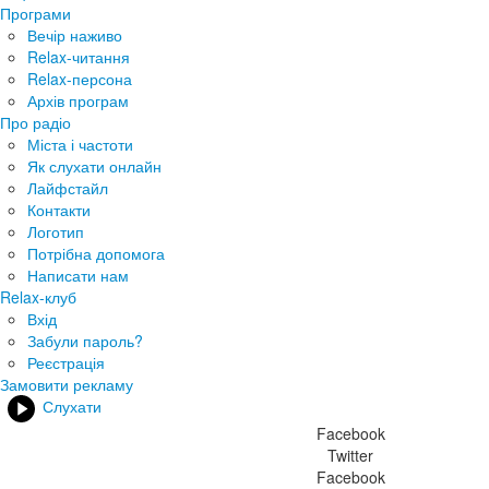
Програми
Вечір наживо
Relax-читання
Relax-персона
Архів програм
Про радіо
Міста і частоти
Як слухати онлайн
Лайфстайл
Контакти
Логотип
Потрібна допомога
Написати нам
Relax-клуб
Вхід
Забули пароль?
Реєстрація
Замовити рекламу
Слухати
Facebook
Twitter
Facebook