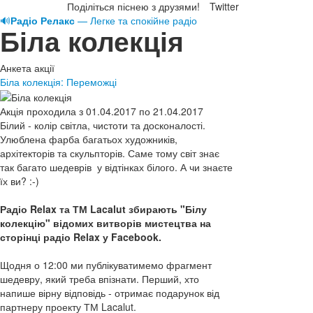
Поділіться піснею з друзями!
Twitter
🔊
Радіо Релакс
— Легке та спокійне радіо
Біла колекція
Анкета акції
Біла колекція: Переможці
Акція проходила з 01.04.2017 по 21.04.2017
Білий - колір світла, чистоти та досконалості.
Улюблена фарба багатьох художників,
архітекторів та скульпторів. Саме тому світ знає
так багато шедеврів у відтінках білого. А чи знаєте
їх ви? :-)
Радіо Relax та ТМ Lacalut збирають "Білу
колекцію" відомих витворів мистецтва на
сторінці радіо Relax у Facebook.
Щодня о 12:00 ми публікуватимемо фрагмент
шедевру, який треба впізнати. Перший, хто
напише вірну відповідь - отримає подарунок від
партнеру проекту ТМ Lacalut.