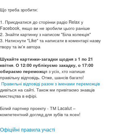
Що треба зробити:
1. Приєднатися до сторінки радіо Relax у
Facebook, якщо ви не зробили цього раніше
2. Знайти картинку з написом "Біла колекція"
3. Натиснути "Like" та написати в коментарі назву
твору та ім'я автора
Шукайте картинки-загадки щодня з 1 по 21
квітня
.
О 12:00 публікуємо закадку, о 17:00
обираємо переможц
я з усіх, хто напише
правільну відповідь. Отже, шансів багато!
Правильні відповіді разом з іменами переможців
дивіться на сайті. Також ми привітаємо знавців
мистецтва в ефірі.
Білий партнер проекту - ТМ Lacalut –
компетентний догляд для зубів та ясен!
Офіційні правила участі