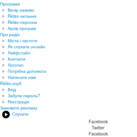
Програми
Вечір наживо
Relax-читання
Relax-персона
Архів програм
Про радіо
Міста і частоти
Як слухати онлайн
Лайфстайл
Контакти
Логотип
Потрібна допомога
Написати нам
Relax-клуб
Вхід
Забули пароль?
Реєстрація
Замовити рекламу
Слухати
Facebook
Twitter
Facebook