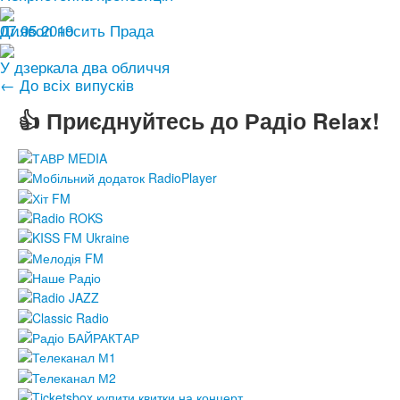
07.05.2019
Диявол носить Прада
У дзеркала два обличчя
← До всіх випусків
👍 Приєднуйтесь до Радіо Relax!