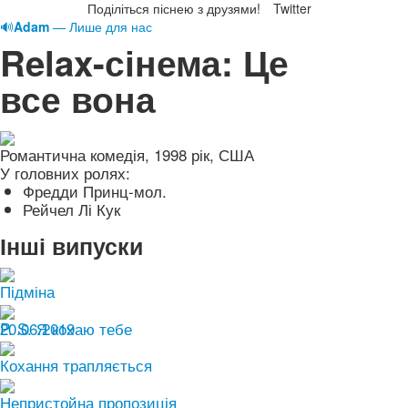
Поділіться піснею з друзями!
Twitter
🔊
Adam
— Лише для нас
Relax-сінема: Це
все вона
Романтична комедія, 1998 рік, США
У головних ролях:
Фредди Принц-мол.
Рейчел Лі Кук
Інші випуски
Підміна
20.06.2019
P. S. Я кохаю тебе
Кохання трапляється
Непристойна пропозиція