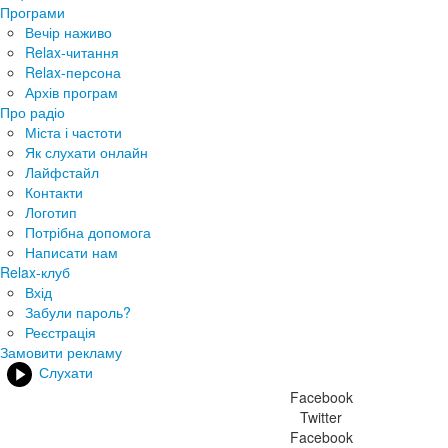
Програми
Вечір наживо
Relax-читання
Relax-персона
Архів програм
Про радіо
Міста і частоти
Як слухати онлайн
Лайфстайл
Контакти
Логотип
Потрібна допомога
Написати нам
Relax-клуб
Вхід
Забули пароль?
Реєстрація
Замовити рекламу
Слухати
Facebook
Twitter
Facebook