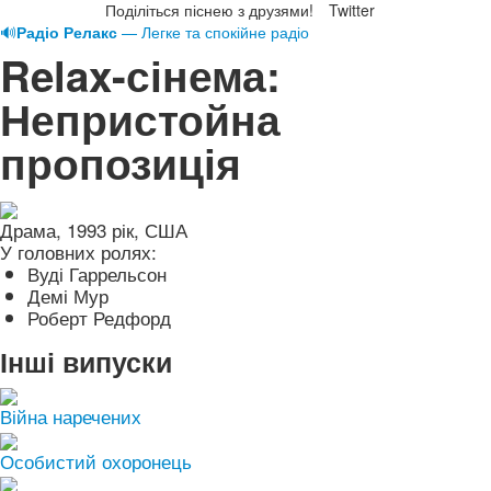
Поділіться піснею з друзями!
Twitter
🔊
Радіо Релакс
— Легке та спокійне радіо
Relax-сінема:
Непристойна
пропозиція
Драма, 1993 рік, США
У головних ролях:
Вуді Гаррельсон
Демі Мур
Роберт Редфорд
Інші випуски
Війна наречених
Особистий охоронець