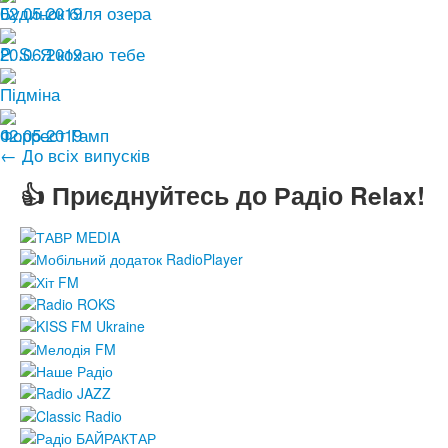
02.05.2019
Будинок біля озера
20.06.2019
P. S. Я кохаю тебе
Підміна
02.05.2019
Форрест Гамп
← До всіх випусків
👍 Приєднуйтесь до Радіо Relax!