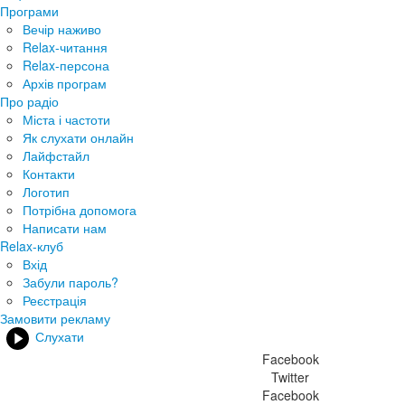
Програми
Вечір наживо
Relax-читання
Relax-персона
Архів програм
Про радіо
Міста і частоти
Як слухати онлайн
Лайфстайл
Контакти
Логотип
Потрібна допомога
Написати нам
Relax-клуб
Вхід
Забули пароль?
Реєстрація
Замовити рекламу
Слухати
Facebook
Twitter
Facebook