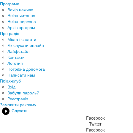
Програми
Вечір наживо
Relax-читання
Relax-персона
Архів програм
Про радіо
Міста і частоти
Як слухати онлайн
Лайфстайл
Контакти
Логотип
Потрібна допомога
Написати нам
Relax-клуб
Вхід
Забули пароль?
Реєстрація
Замовити рекламу
Слухати
Facebook
Twitter
Facebook