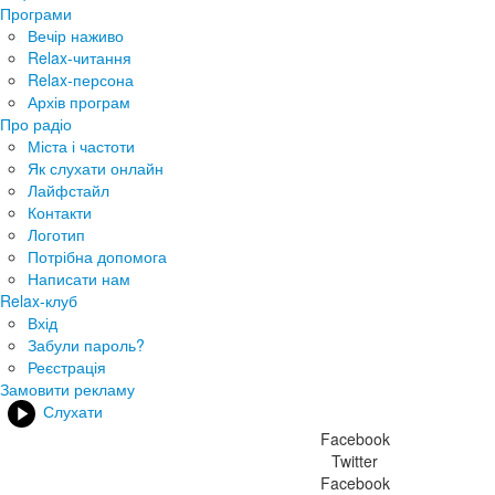
Програми
Вечір наживо
Relax-читання
Relax-персона
Архів програм
Про радіо
Міста і частоти
Як слухати онлайн
Лайфстайл
Контакти
Логотип
Потрібна допомога
Написати нам
Relax-клуб
Вхід
Забули пароль?
Реєстрація
Замовити рекламу
Слухати
Facebook
Twitter
Facebook