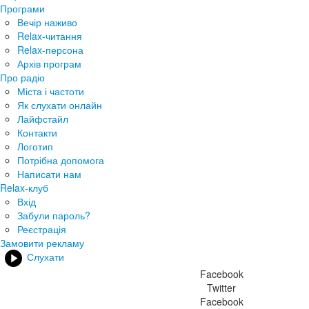
Програми
Вечір наживо
Relax-читання
Relax-персона
Архів програм
Про радіо
Міста і частоти
Як слухати онлайн
Лайфстайл
Контакти
Логотип
Потрібна допомога
Написати нам
Relax-клуб
Вхід
Забули пароль?
Реєстрація
Замовити рекламу
Слухати
Facebook
Twitter
Facebook