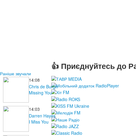
👍 Приєднуйтесь до Ра
Раніше звучали
14:08
Chris de Burgh
Missing You
14:03
Darren Hayes
I Miss You