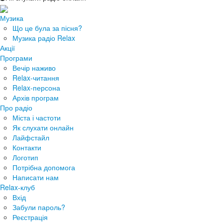
Музика
Що це була за пісня?
Музика радіо Relax
Акції
Програми
Вечір наживо
Relax-читання
Relax-персона
Архів програм
Про радіо
Міста і частоти
Як слухати онлайн
Лайфстайл
Контакти
Логотип
Потрібна допомога
Написати нам
Relax-клуб
Вхід
Забули пароль?
Реєстрація