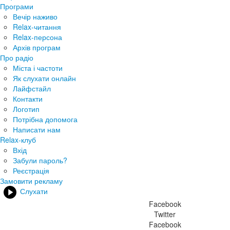
Програми
Вечір наживо
Relax-читання
Relax-персона
Архів програм
Про радіо
Міста і частоти
Як слухати онлайн
Лайфстайл
Контакти
Логотип
Потрібна допомога
Написати нам
Relax-клуб
Вхід
Забули пароль?
Реєстрація
Замовити рекламу
Слухати
Facebook
Twitter
Facebook