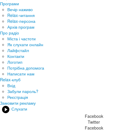
Програми
Вечір наживо
Relax-читання
Relax-персона
Архів програм
Про радіо
Міста і частоти
Як слухати онлайн
Лайфстайл
Контакти
Логотип
Потрібна допомога
Написати нам
Relax-клуб
Вхід
Забули пароль?
Реєстрація
Замовити рекламу
Слухати
Facebook
Twitter
Facebook