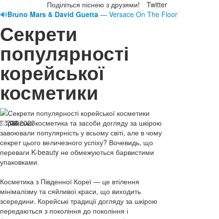
Поділіться піснею з друзями!
Twitter
🔊
Bruno Mars & David Guetta
— Versace On The Floor
Секрети
популярності
корейської
косметики
08.02.2023
Корейська косметика та засоби догляду за шкірою
736
завоювали популярність у всьому світі, але в чому
секрет цього величезного успіху? Вочевидь, що
переваги K-beauty не обмежуються барвистими
упаковками.
Косметика з Південної Кореї — це втілення
мінімалізму та сяйливої краси, що виходить
зсередини. Корейські традиції догляду за шкірою
передаються з покоління до покоління і