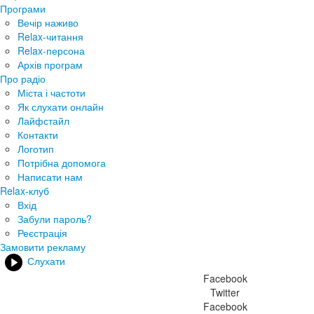
Програми
Вечір наживо
Relax-читання
Relax-персона
Архів програм
Про радіо
Міста і частоти
Як слухати онлайн
Лайфстайл
Контакти
Логотип
Потрібна допомога
Написати нам
Relax-клуб
Вхід
Забули пароль?
Реєстрація
Замовити рекламу
Слухати
Facebook
Twitter
Facebook