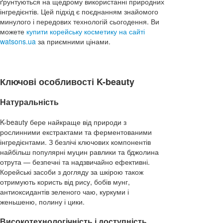
ґрунтуються на щедрому використанні природних
інгредієнтів. Цей підхід є поєднанням знайомого
минулого і передових технологій сьогодення. Ви
можете
купити корейську косметику на сайті
watsons.ua
за приємними цінами.
Ключові особливості K-beauty
Натуральність
K-beauty бере найкраще від природи з
рослинними екстрактами та ферментованими
інгредієнтами. З безлічі ключових компонентів
найбільш популярні муцин равлики та бджолина
отрута — безпечні та надзвичайно ефективні.
Корейські засоби з догляду за шкірою також
отримують користь від рису, бобів мунг,
антиоксидантів зеленого чаю, куркуми і
женьшеню, полину і цики.
Високотехнологічність і доступність