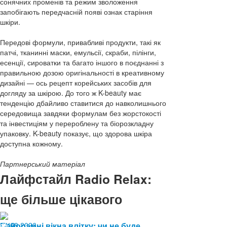
сонячних променів та режим зволоження
запобігають передчасній появі ознак старіння
шкіри.
Передові формули, привабливі продукти, такі як
патчі, тканинні маски, емульсії, скраби, пілінги,
есенції, сироватки та багато іншого в поєднанні з
правильною дозою оригінальності в креативному
дизайні — ось рецепт корейських засобів для
догляду за шкірою. До того ж K-beauty має
тенденцію дбайливо ставитися до навколишнього
середовища завдяки формулам без жорстокості
та інвестиціям у перероблену та біорозкладну
упаковку. K-beauty показує, що здорова шкіра
доступна кожному.
Партнерський матеріал
Лайфстайл Radio Relax:
ще більше цікавого
04.08.2026
Панорамні вікна влітку: чи не буде
12