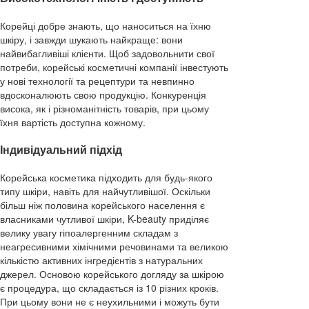
Корейці добре знають, що наноситься на їхню
шкіру, і завжди шукають найкраще: вони
найвибагливіші клієнти. Щоб задовольнити свої
потреби, корейські косметичні компанії інвестують
у нові технології та рецептури та невпинно
вдосконалюють свою продукцію. Конкуренція
висока, як і різноманітність товарів, при цьому
їхня вартість доступна кожному.
Індивідуальний підхід
Корейська косметика підходить для будь-якого
типу шкіри, навіть для найчутливішої. Оскільки
більш ніж половина корейського населення є
власниками чутливої шкіри, K-beauty приділяє
велику увагу гіпоалергенним складам з
неагресивними хімічними речовинами та великою
кількістю активних інгредієнтів з натуральних
джерел. Основою корейського догляду за шкірою
є процедура, що складається із 10 різних кроків.
При цьому вони не є неухильними і можуть бути