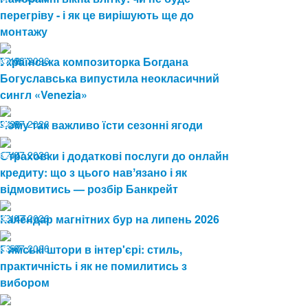
перегріву - і як це вирішують ще до
монтажу
03.08.2026
Українська композиторка Богдана
18
Богуславська випустила неокласичний
сингл «Venezia»
24.07.2026
Чому так важливо їсти сезонні ягоди
28
17.07.2026
Страховки і додаткові послуги до онлайн
44
кредиту: що з цього навʼязано і як
відмовитись — розбір Банкрейт
13.07.2026
Календар магнітних бур на липень 2026
147
08.07.2026
Римські штори в інтер'єрі: стиль,
57
практичність і як не помилитись з
вибором