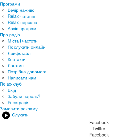
Програми
Вечір наживо
Relax-читання
Relax-персона
Архів програм
Про радіо
Міста і частоти
Як слухати онлайн
Лайфстайл
Контакти
Логотип
Потрібна допомога
Написати нам
Relax-клуб
Вхід
Забули пароль?
Реєстрація
Замовити рекламу
Слухати
Facebook
Twitter
Facebook