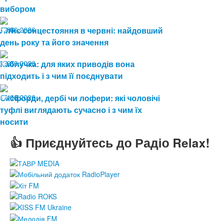
вибором
19.06.2026
Літнє сонцестояння в червні: найдовший
86
день року та його значення
19.06.2026
Каблучка: для яких приводів вона
91
підходить і з чим її поєднувати
15.06.2026
Оксфорди, дербі чи лофери: які чоловічі
119
туфлі виглядають сучасно і з чим їх
носити
👍 Приєднуйтесь до Радіо Relax!