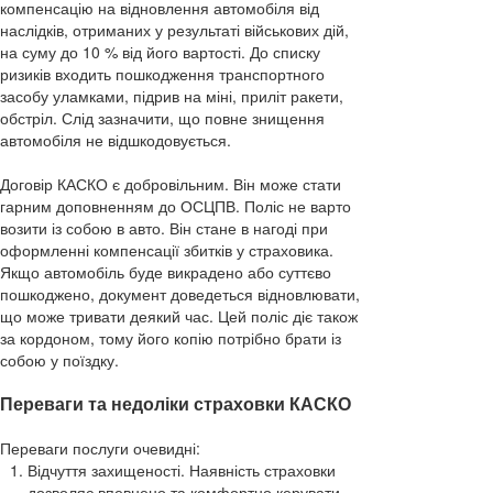
компенсацію на відновлення автомобіля від
наслідків, отриманих у результаті військових дій,
на суму до 10 % від його вартості. До списку
ризиків входить пошкодження транспортного
засобу уламками, підрив на міні, приліт ракети,
обстріл. Слід зазначити, що повне знищення
автомобіля не відшкодовується.
Договір КАСКО є добровільним. Він може стати
гарним доповненням до ОСЦПВ. Поліс не варто
возити із собою в авто. Він стане в нагоді при
оформленні компенсації збитків у страховика.
Якщо автомобіль буде викрадено або суттєво
пошкоджено, документ доведеться відновлювати,
що може тривати деякий час. Цей поліс діє також
за кордоном, тому його копію потрібно брати із
собою у поїздку.
Переваги та недоліки страховки КАСКО
Переваги послуги очевидні:
Відчуття захищеності. Наявність страховки
дозволяє впевнено та комфортно керувати