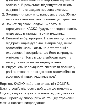
автівкою. В результаті підвищується якість
водіння і не страждає нервова система.
Зменшення ризику фінансових втрат. Збитки,
які зазнає автовласник, компенсує страховик.
Захист від своїх невдач. Виплати зі
страхування КАСКО будуть проведені, навіть
якщо аварія сталася з вини власника.
Великий вибір програм. Пакет послуг можна
підібрати індивідуально. Наприклад, якщо
автомобіль залишають на автостоянці з
охороною, ймовірність, що його викрадуть,
мінімальна. Тому можна вибрати пакет, у
якому такий ризик не передбачено.
Відсутність необхідності викликати поліцію у
разі часткового пошкодження автомобіля та
відсутності інших учасників події.
Вартість КАСКО набагато вища, ніж ОСЦПВ.
Багато водіїв відносять цей факт до недоліків.
Однак, якщо врахувати можливі відшкодування
при широкому виборі ризиків, то ціну страховки
можна назвати виправданою.