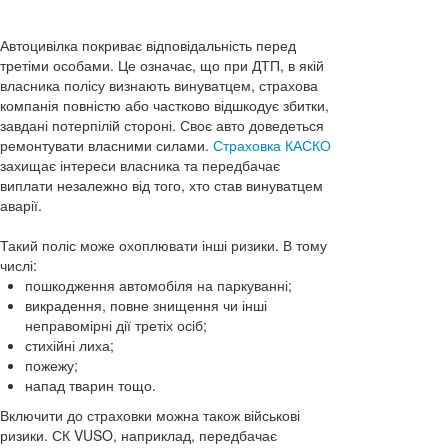
Автоцивілка покриває відповідальність перед
третіми особами. Це означає, що при ДТП, в якій
власника полісу визнають винуватцем, страхова
компанія повністю або частково відшкодує збитки,
завдані потерпілій стороні. Своє авто доведеться
ремонтувати власними силами.
Страховка КАСКО
захищає інтереси власника та передбачає
виплати незалежно від того, хто став винуватцем
аварії.
Такий поліс може охоплювати інші ризики. В тому
числі:
пошкодження автомобіля на паркуванні;
викрадення, повне знищення чи інші
неправомірні дії третіх осіб;
стихійні лиха;
пожежу;
напад тварин тощо.
Включити до страховки можна також військові
ризики. СК VUSO, наприклад, передбачає