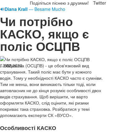
Поділіться піснею з друзями!
Twitter
🔊
Diana Krall
— Besame Mucho
Чи потрібно
КАСКО, якщо є
поліс ОСЦПВ
03.02.2023
Автоцивілка (ОСЦПВ) - це обов'язковий вид
556
страхування. Такий поліс має бути у кожного
водія. Тому у необхідності КАСКО часто є сумніви.
Тим не менш, вони виникають тільки тоді, коли
автовласник не до кінця розуміє особливості двох
видів страхування. Щоб вирішити, чи варто
оформляти КАСКО, слід оцінити, які ризики
покриває така страховка. Розібратися у темі
допомагають експерти СК «ВУСО».
Особливості КАСКО