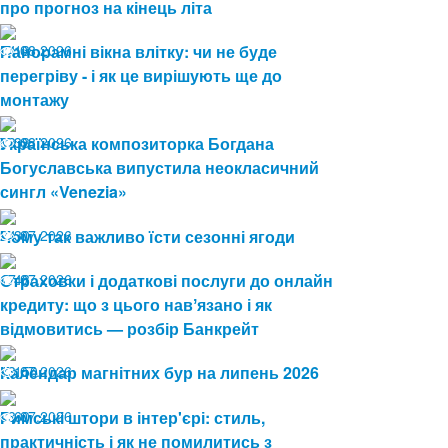
про прогноз на кінець літа
04.08.2026
Панорамні вікна влітку: чи не буде
13
перегріву - і як це вирішують ще до
монтажу
03.08.2026
Українська композиторка Богдана
33
Богуславська випустила неокласичний
сингл «Venezia»
24.07.2026
Чому так важливо їсти сезонні ягоди
30
17.07.2026
Страховки і додаткові послуги до онлайн
48
кредиту: що з цього навʼязано і як
відмовитись — розбір Банкрейт
13.07.2026
Календар магнітних бур на липень 2026
150
08.07.2026
Римські штори в інтер'єрі: стиль,
60
практичність і як не помилитись з