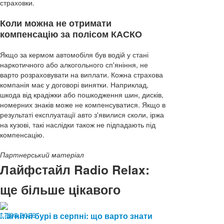
страховки.
Коли можна не отримати
компенсацію за полісом КАСКО
Якщо за кермом автомобіля був водій у стані
наркотичного або алкогольного сп'яніння, не
варто розраховувати на виплати. Кожна страхова
компанія має у договорі винятки. Наприклад,
шкода від крадіжки або пошкодження шин, дисків,
номерних знаків може не компенсуватися. Якщо в
результаті експлуатації авто з'явилися сколи, іржа
на кузові, такі наслідки також не підпадають під
компенсацію.
Партнерський матеріал
Лайфстайл Radio Relax:
ще більше цікавого
07.08.2026
Магнітні бурі в серпні: що варто знати
8