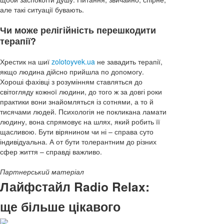
але такі ситуації бувають.
Чи може релігійність перешкодити
терапії?
Хрестик на шиї
zolotoyvek.ua
не завадить терапії,
якщо людина дійсно прийшла по допомогу.
Хороші фахівці з розумінням ставляться до
світогляду кожної людини, до того ж за довгі роки
практики вони знайомляться із сотнями, а то й
тисячами людей. Психологія не покликана ламати
людину, вона спрямовує на шлях, який робить її
щасливою. Бути вірянином чи ні – справа суто
індивідуальна. А от бути толерантним до різних
сфер життя – справді важливо.
Партнерський матеріал
Лайфстайл Radio Relax:
ще більше цікавого