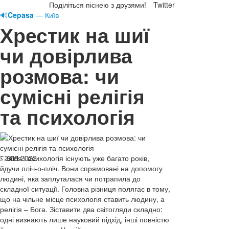
Поділіться піснею з друзями!
Twitter
🔊
Cepasa
— Київ
Хрестик на шиї
чи довірлива
розмова: чи
сумісні релігія
та психологія
12.08.2022
Релігія і психологія існують уже багато років,
611
йдучи пліч-о-пліч. Вони спрямовані на допомогу
людині, яка заплуталася чи потрапила до
складної ситуації. Головна різниця полягає в тому,
що на чільне місце психологія ставить людину, а
релігія – Бога. Зіставити два світогляди складно:
одні визнають лише науковий підхід, інші повністю