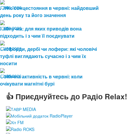
19.06.2026
Літнє сонцестояння в червні: найдовший
80
день року та його значення
19.06.2026
Каблучка: для яких приводів вона
85
підходить і з чим її поєднувати
15.06.2026
Оксфорди, дербі чи лофери: які чоловічі
111
туфлі виглядають сучасно і з чим їх
носити
12.06.2026
Сонячна активність в червні: коли
125
очікувати магнітні бурі
👍 Приєднуйтесь до Радіо Relax!