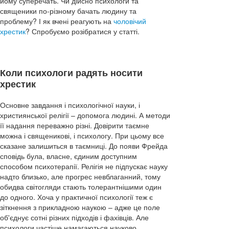
йому суперечать. Чи дійсно психологи та
священики по-різному бачать людину та
проблему? І як вчені реагують на
чоловічий
хрестик
? Спробуємо розібратися у статті.
Коли психологи радять носити
хрестик
Основне завдання і психологічної науки, і
християнської релігії – допомога людині. А методи
її надання переважно різні. Довірити таємне
можна і священикові, і психологу. При цьому все
сказане залишиться в таємниці. До появи Фрейда
сповідь була, власне, єдиним доступним
способом психотерапії. Релігія не підпускає науку
надто близько, але прогрес невблаганний, тому
обидва світогляди стають толерантнішими один
до одного. Хоча у практичної психології теж є
зіткнення з прикладною наукою – адже це поле
об'єднує сотні різних підходів і фахівців. Але
психологи частіше намагаються науково