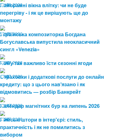
04.08.2026
Панорамні вікна влітку: чи не буде
10
перегріву - і як це вирішують ще до
монтажу
03.08.2026
Українська композиторка Богдана
17
Богуславська випустила неокласичний
сингл «Venezia»
24.07.2026
Чому так важливо їсти сезонні ягоди
27
17.07.2026
Страховки і додаткові послуги до онлайн
42
кредиту: що з цього навʼязано і як
відмовитись — розбір Банкрейт
13.07.2026
Календар магнітних бур на липень 2026
147
08.07.2026
Римські штори в інтер'єрі: стиль,
57
практичність і як не помилитись з
вибором