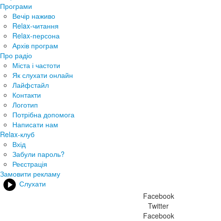
Програми
Вечір наживо
Relax-читання
Relax-персона
Архів програм
Про радіо
Міста і частоти
Як слухати онлайн
Лайфстайл
Контакти
Логотип
Потрібна допомога
Написати нам
Relax-клуб
Вхід
Забули пароль?
Реєстрація
Замовити рекламу
Слухати
Facebook
Twitter
Facebook