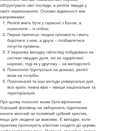
обґрунтувати свої погляди, а релігія тверда у
своїх переконаннях. Основні відмінності між
напрямками:
Релігія вчить бути у гармонії з Богом, а
психологія – із собою.
Перша приписує людині гріховність і вчить
боротися з нею, а друга – позбавлятися
почуття провини.
У першому випадку світогляд побудовано на
системі твердих догм, які не підкріплені
науково, тоді як у другому – на методології.
Психологія ґрунтується на доказах, релігії
вони не потрібні.
Психоаналіз та інші методи універсальні для
всіх країн; певна віра – явище національне та
територіальне.
При цьому психолог може бути вірянином.
Хороший фахівець не заборонить підопічним
носити жіночий чи чоловічий срібний хрестик,
якщо для людини це важливо. Є випадки, коли
практики пропонують клієнтам сходити до церкви,
щоби заспокоїти душу. Питання, звичайно, спірне,