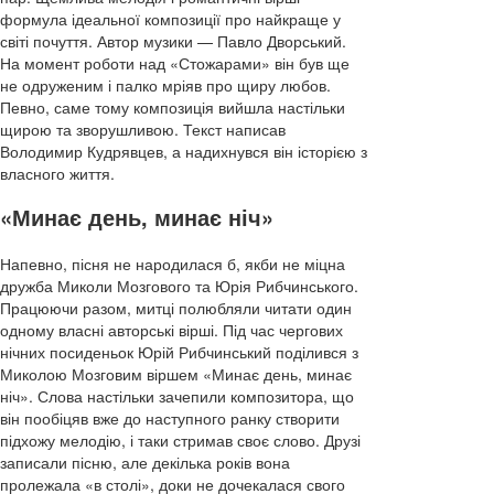
формула ідеальної композиції про найкраще у
світі почуття. Автор музики — Павло Дворський.
На момент роботи над «Стожарами» він був ще
не одруженим і палко мріяв про щиру любов.
Певно, саме тому композиція вийшла настільки
щирою та зворушливою. Текст написав
Володимир Кудрявцев, а надихнувся він історією з
власного життя.
«Минає день, минає ніч»
Напевно, пісня не народилася б, якби не міцна
дружба Миколи Мозгового та Юрія Рибчинського.
Працюючи разом, митці полюбляли читати один
одному власні авторські вірші. Під час чергових
нічних посиденьок Юрій Рибчинський поділився з
Миколою Мозговим віршем «Минає день, минає
ніч». Слова настільки зачепили композитора, що
він пообіцяв вже до наступного ранку створити
підхожу мелодію, і таки стримав своє слово. Друзі
записали пісню, але декілька років вона
пролежала «в столі», доки не дочекалася свого