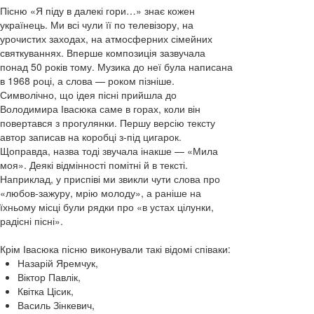
Пісню «Я піду в далекі гори…» знає кожен
українець. Ми всі чули її по телевізору, на
урочистих заходах, на атмосферних сімейних
святкуваннях. Вперше композиція зазвучала
понад 50 років тому. Музика до неї була написана
в 1968 році, а слова — роком пізніше.
Символічно, що ідея пісні прийшла до
Володимира Івасюка саме в горах, коли він
повертався з прогулянки. Першу версію тексту
автор записав на коробці з-під цигарок.
Щоправда, назва тоді звучала інакше — «Мила
моя». Деякі відмінності помітні й в тексті.
Наприклад, у приспіві ми звикли чути слова про
«любов-зажуру, мрію молоду», а раніше на
їхньому місці були рядки про «в устах цілунки,
радісні пісні».
Крім Івасюка пісню виконували такі відомі співаки:
Назарій Яремчук,
Віктор Павлік,
Квітка Цісик,
Василь Зінкевич,