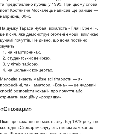
та представлено публіці у 1995. При цьому слова
поет Костянтин Москалець написав ще раніше —
наприкінці 80-х.
На думку Тараса Чубая, вокаліста «Плач Єремії»,
це пісня, яка демонструє оголені емоції, викликає
цунамі почуттів. Не дивно, що вона постійно
звучить:
на квартирниках,
студентських вечірках,
у літніх таборах,
на шкільних концертах.
Мелодію знають майже всі гітаристи — як
професійні, так і аматори. «Вона» — це чудовий
спосіб розповісти коханій про почуття або
отримати емоційну «розрядку».
«Стожари»
Пісні про кохання не мають віку. Від 1979 року і до
сьогодні «Стожари» слугують гімном закоханих
пар. Щемлива мелодія і романтичні вірші —