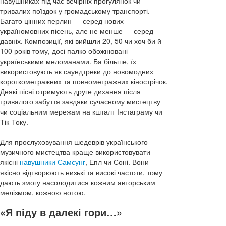
навушниках під час вечірніх прогулянок чи
тривалих поїздок у громадському транспорті.
Багато цінних перлин — серед нових
україномовних пісень, але не менше — серед
давніх. Композиції, які вийшли 20, 50 чи хоч би й
100 років тому, досі палко обожнювані
українськими меломанами. Ба більше, їх
використовують як саундтреки до новомодних
короткометражних та повнометражних кінострічок.
Деякі пісні отримують друге дихання після
тривалого забуття завдяки сучасному мистецтву
чи соціальним мережам на кшталт Інстаграму чи
Тік-Току.
Для прослуховування шедеврів українського
музичного мистецтва краще використовувати
якісні
навушники Самсунг
, Епл чи Соні. Вони
якісно відтворюють низькі та високі частоти, тому
дають змогу насолодитися кожним авторським
мелізмом, кожною нотою.
«Я піду в далекі гори…»