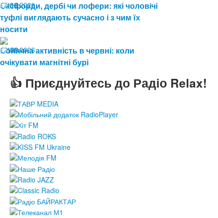
15.06.2026
Оксфорди, дербі чи лофери: які чоловічі
116
туфлі виглядають сучасно і з чим їх
носити
12.06.2026
Сонячна активність в червні: коли
128
очікувати магнітні бурі
👍 Приєднуйтесь до Радіо Relax!