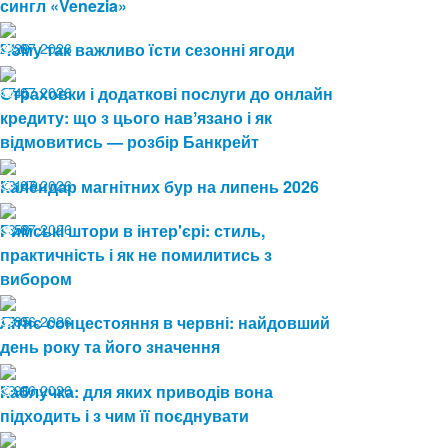
сингл «Venezia»
24.07.2026
Чому так важливо їсти сезонні ягоди
29
17.07.2026
Страховки і додаткові послуги до онлайн
45
кредиту: що з цього навʼязано і як
відмовитись — розбір Банкрейт
13.07.2026
Календар магнітних бур на липень 2026
149
08.07.2026
Римські штори в інтер'єрі: стиль,
58
практичність і як не помилитись з
вибором
19.06.2026
Літнє сонцестояння в червні: найдовший
85
день року та його значення
19.06.2026
Каблучка: для яких приводів вона
90
підходить і з чим її поєднувати