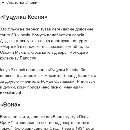
Анатолій Зіневич.
«Гуцулка Ксеня»
Хто тільки не переспівував легендарне довоєнне
танго 30-х років. Комусь подобається версія
Дзідзьо, хтось у захваті від аранжування гурту
«Мертвий півень», когось вражає ніжний голос
Оксани Мухи, а хтось мліє від версії молодого
колективу Randevu.
Існує 2 версії написання «Гуцулки Ксені». За
першою її автором є композитор Леонід Барнич, а
за другою — вчитель Роман Савицький. Різняться
й думки, кому присвячено пісню: учениці чи
племінниці.
«Вона»
Важко повірити, але пісня «Вона» гурту «Плач
Єремії» з’явилася на світ понад чверть століття
тому. Її було записано на Студії Лева в 1994 році