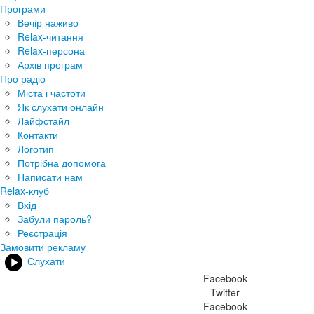
Програми
Вечір наживо
Relax-читання
Relax-персона
Архів програм
Про радіо
Міста і частоти
Як слухати онлайн
Лайфстайл
Контакти
Логотип
Потрібна допомога
Написати нам
Relax-клуб
Вхід
Забули пароль?
Реєстрація
Замовити рекламу
Слухати
Facebook
Twitter
Facebook