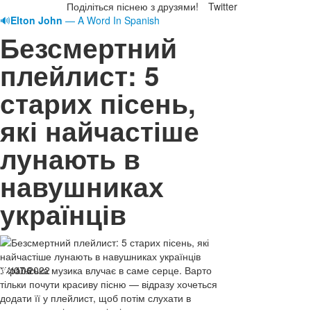
Поділіться піснею з друзями!
Twitter
🔊
Elton John
— A Word In Spanish
Безсмертний
плейлист: 5
старих пісень,
які найчастіше
лунають в
навушниках
українців
14.07.2022
Українська музика влучає в саме серце. Варто
1106
тільки почути красиву пісню — відразу хочеться
додати її у плейлист, щоб потім слухати в