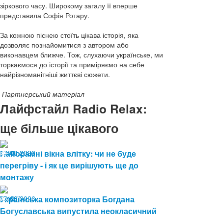
зіркового часу. Широкому загалу її вперше
представила Софія Ротару.
За кожною піснею стоїть цікава історія, яка
дозволяє познайомитися з автором або
виконавцем ближче. Тож, слухаючи українське, ми
торкаємося до історії та приміряємо на себе
найрізноманітніші життєві сюжети.
Партнерський матеріал
Лайфстайл Radio Relax:
ще більше цікавого
04.08.2026
Панорамні вікна влітку: чи не буде
13
перегріву - і як це вирішують ще до
монтажу
03.08.2026
Українська композиторка Богдана
19
Богуславська випустила неокласичний