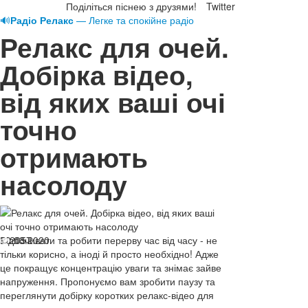
Поділіться піснею з друзями!
Twitter
🔊
Радіо Релакс
— Легке та спокійне радіо
Релакс для очей.
Добірка відео,
від яких ваші очі
точно
отримають
насолоду
10.03.2020
Відпочивати та робити перерву час від часу - не
2057
тільки корисно, а іноді й просто необхідно! Адже
це покращує концентрацію уваги та знімає зайве
напруження. Пропонуємо вам зробити паузу та
переглянути добірку коротких релакс-відео для