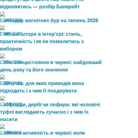
відмовитись — розбір Банкрейт
13.07.2026
Календар магнітних бур на липень 2026
147
08.07.2026
Римські штори в інтер'єрі: стиль,
57
практичність і як не помилитись з
вибором
19.06.2026
Літнє сонцестояння в червні: найдовший
81
день року та його значення
19.06.2026
Каблучка: для яких приводів вона
87
підходить і з чим її поєднувати
15.06.2026
Оксфорди, дербі чи лофери: які чоловічі
111
туфлі виглядають сучасно і з чим їх
носити
12.06.2026
Сонячна активність в червні: коли
125