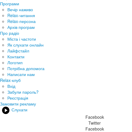
Програми
Вечір наживо
Relax-читання
Relax-персона
Архів програм
Про радіо
Міста і частоти
Як слухати онлайн
Лайфстайл
Контакти
Логотип
Потрібна допомога
Написати нам
Relax-клуб
Вхід
Забули пароль?
Реєстрація
Замовити рекламу
Слухати
Facebook
Twitter
Facebook