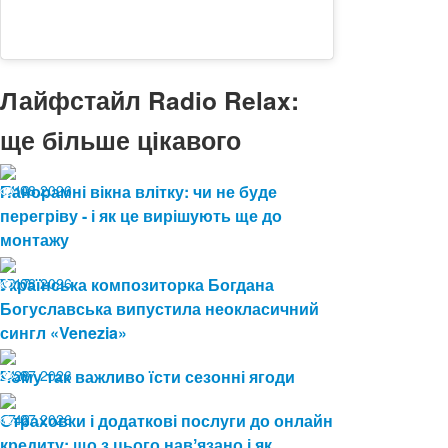
Лайфстайл Radio Relax:
ще більше цікавого
04.08.2026
Панорамні вікна влітку: чи не буде
10
перегріву - і як це вирішують ще до
монтажу
03.08.2026
Українська композиторка Богдана
17
Богуславська випустила неокласичний
сингл «Venezia»
24.07.2026
Чому так важливо їсти сезонні ягоди
28
17.07.2026
Страховки і додаткові послуги до онлайн
42
кредиту: що з цього навʼязано і як