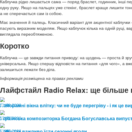
Каблучка рідко лишається сама — поряд браслет, годинник, інші пер
одну руку. Якщо на пальцях уже стекінг, браслет краще лишити тон
а не сперечається сам із собою.
Має значення й палець. Класичний варіант для акцентної каблучки 
пасують виразним моделям. Якщо каблучок кілька на одній руці, в
виглядала переобтяженою.
Коротко
Каблучка — це завжди питання приводу: на щодень — проста й зручн
універсальна. Якщо спершу відповісти на питання «для чого», а вж
залишиться лежати без діла.
Інформація розміщена на правах реклами
Лайфстайл Radio Relax: ще більше 
04.08.2026
Панорамні вікна влітку: чи не буде перегріву - і як це
10
03.08.2026
Українська композиторка Богдана Богуславська випуст
17
24.07.2026
Чому так важливо їсти сезонні ягоди
28