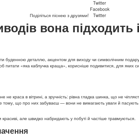
Twitter
Facebook
Поділіться піснею з друзями!
Twitter
водів вона підходить і
ути буденною деталлю, акцентом для виходу чи символічним подар
о щоб питати «яка каблучка краща», корисніше подивитися, для яких с
 не краса в вітрині, а зручність: рівна гладка шинка, що не чіпляєть
аме тому, що про них забуваєш — вони не вимагають уваги й пасують
и красиві, але швидко набридають у побуті й частіше травмуються.
начення