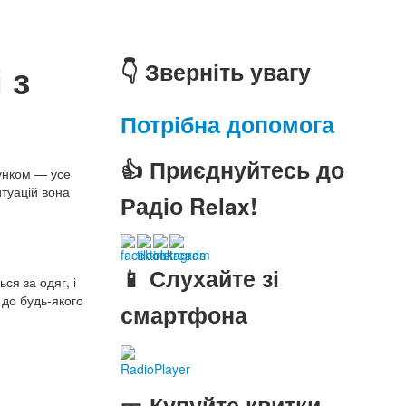
 з
👇 Зверніть увагу
Потрібна допомога
👍 Приєднуйтесь до
унком — усе
итуацій вона
Радіо Relax!
📱 Слухайте зі
ся за одяг, і
 до будь-якого
смартфона
RadioPlayer
🎫 Купуйте квитки