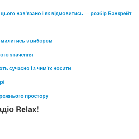
 цього навʼязано і як відмовитись — розбір Банкрейт
 помилитись з вибором
його значення
ть сучасно і з чим їх носити
рі
орожнього простору
діо Relax!