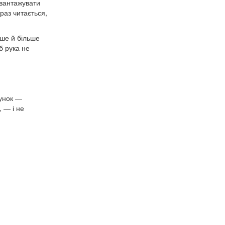
евантажувати
раз читається,
іше й більше
б рука не
рунок —
 — і не