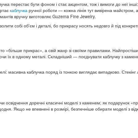
лучка перестає бути фоном і стає акцентом, тож і вимоги до неї інші
ртає
каблучка
ручної роботи — кожна лінія тут вивірена майстром, 
амантів вручну виготовляє Guzema Fine Jewelry.
олити собі об'єм і деталі, бо прикрасу носять недовго й під конкре
то «більше прикрас», а свій жанр зі своїми правилами. Найпростіши
аючи їх в одному металі. Складніший — поєднувати каблучку з камене
елі: масивна каблучка поряд із тонкою виглядає випадково. Стекінг
 чи освідчення доречні класичні моделі з каменем; як подарунок «пр
щодня. Якщо не впевнені в розмірі, безпечніше обирати моделі з ві