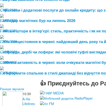
17.07.2026
Страховки і додаткові послуги до онлайн кредиту: що з
42
13.07.2026
Календар магнітних бур на липень 2026
147
08.07.2026
Римські штори в інтер'єрі: стиль, практичність і як не
57
19.06.2026
Літнє сонцестояння в червні: найдовший день року та 
81
15.06.2026
Оксфорди, дербі чи лофери: які чоловічі туфлі виглядаю
111
12.06.2026
Сонячна активність в червні: коли очікувати магнітні бу
125
05.06.2026
Як оформити спальню в стилі джапанді без відчуття п
97
👍 Приєднуйтесь до Ра
Раніше звучали
10:30
A-Ha
Lifelines