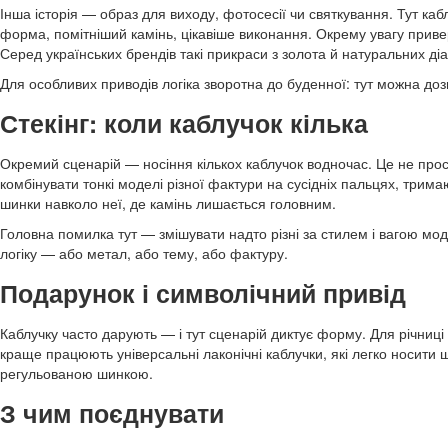
Інша історія — образ для виходу, фотосесії чи святкування. Тут каб
форма, помітніший камінь, цікавіше виконання. Окрему увагу приве
Серед українських брендів такі прикраси з золота й натуральних ді
Для особливих приводів логіка зворотна до буденної: тут можна дозв
Стекінг: коли каблучок кілька
Окремий сценарій — носіння кількох каблучок водночас. Це не прос
комбінувати тонкі моделі різної фактури на сусідніх пальцях, трим
шинки навколо неї, де камінь лишається головним.
Головна помилка тут — змішувати надто різні за стилем і вагою мод
логіку — або метал, або тему, або фактуру.
Подарунок і символічний привід
Каблучку часто дарують — і тут сценарій диктує форму. Для річниці
краще працюють універсальні лаконічні каблучки, які легко носити 
регульованою шинкою.
З чим поєднувати