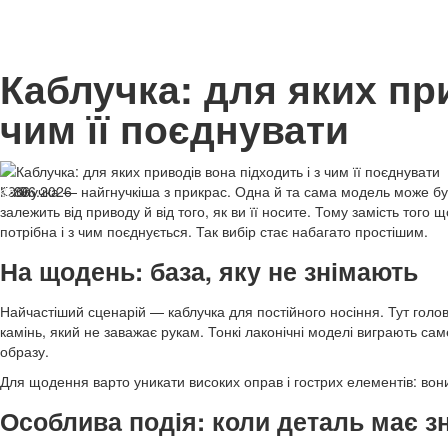
Каблучка: для яких при
чим її поєднувати
19.06.2026
Каблучка — найгнучкіша з прикрас. Одна й та сама модель може б
86
залежить від приводу й від того, як ви її носите. Тому замість тог
потрібна і з чим поєднується. Так вибір стає набагато простішим.
На щодень: база, яку не знімають
Найчастіший сценарій — каблучка для постійного носіння. Тут головне
камінь, який не заважає рукам. Тонкі лаконічні моделі виграють с
образу.
Для щодення варто уникати високих оправ і гострих елементів: вон
Особлива подія: коли деталь має з