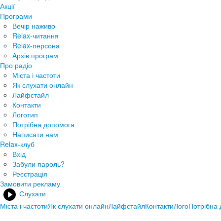
Акції
Програми
Вечір наживо
Relax-читання
Relax-персона
Архів програм
Про радіо
Міста і частоти
Як слухати онлайн
Лайфстайл
Контакти
Логотип
Потрібна допомога
Написати нам
Relax-клуб
Вхід
Забули пароль?
Реєстрація
Замовити рекламу
Слухати
Міста і частоти
Як слухати онлайн
Лайфстайл
Контакти
Лого
Потрібна