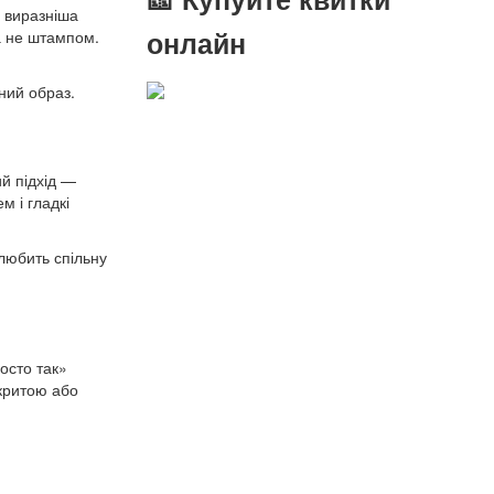
: виразніша
онлайн
а не штампом.
тний образ.
й підхід —
м і гладкі
 любить спільну
осто так»
дкритою або