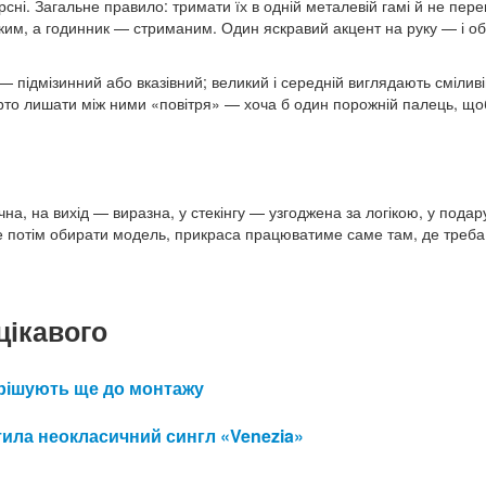
сні. Загальне правило: тримати їх в одній металевій гамі й не пер
ким, а годинник — стриманим. Один яскравий акцент на руку — і об
— підмізинний або вказівний; великий і середній виглядають смілив
арто лишати між ними «повітря» — хоча б один порожній палець, що
а, на вихід — виразна, у стекінгу — узгоджена за логікою, у пода
е потім обирати модель, прикраса працюватиме саме там, де треба,
цікавого
 вирішують ще до монтажу
ила неокласичний сингл «Venezia»