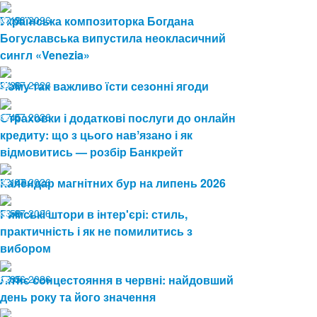
03.08.2026
Українська композиторка Богдана
19
Богуславська випустила неокласичний
сингл «Venezia»
24.07.2026
Чому так важливо їсти сезонні ягоди
29
17.07.2026
Страховки і додаткові послуги до онлайн
45
кредиту: що з цього навʼязано і як
відмовитись — розбір Банкрейт
13.07.2026
Календар магнітних бур на липень 2026
149
08.07.2026
Римські штори в інтер'єрі: стиль,
58
практичність і як не помилитись з
вибором
19.06.2026
Літнє сонцестояння в червні: найдовший
85
день року та його значення