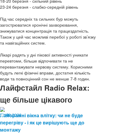
18-20 березня - сильний рівень
23-24 березня - слабко-середній рівень
Під час середніх та сильних бур можуть
загострюватися хронічні захворювання,
знижуватися концентрація та працездатність.
Також у цей час можливі перебої у роботі зв’язку
та навігаційних систем.
Лікарі радять у дні пікової активності уникати
перевтоми, більше відпочивати та не
перевантажувати нервову систему. Корисними
будуть легкі фізичні вправи, достатня кількість
води та повноцінний сон не менше 7-8 годин.
Лайфстайл Radio Relax:
ще більше цікавого
04.08.2026
Панорамні вікна влітку: чи не буде
13
перегріву - і як це вирішують ще до
монтажу