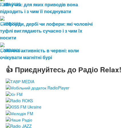
19.06.2026
Каблучка: для яких приводів вона
88
підходить і з чим її поєднувати
15.06.2026
Оксфорди, дербі чи лофери: які чоловічі
115
туфлі виглядають сучасно і з чим їх
носити
12.06.2026
Сонячна активність в червні: коли
127
очікувати магнітні бурі
👍 Приєднуйтесь до Радіо Relax!