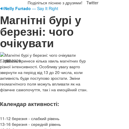
Поділіться піснею з друзями!
Twitter
🔊
Nelly Furtado
— Say It Right
Магнітні бурі у
березні: чого
очікувати
13.03.2026
Березень принесе кілька хвиль магнітних бур
197
різної інтенсивності. Особливу увагу варто
звернути на період від 13 до 20 числа, коли
активність буде поступово зростати. Зміни
геомагнітного поля можуть впливати як на
фізичне самопочуття, так і на емоційний стан.
Календар активності:
11-12 березня - слабкий рівень
13-16 березня - середній рівень