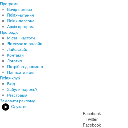
Програми
Вечір наживо
Relax-читання
Relax-персона
Архів програм
Про радіо
Міста і частоти
Як слухати онлайн
Лайфстайл
Контакти
Логотип
Потрібна допомога
Написати нам
Relax-клуб
Вхід
Забули пароль?
Реєстрація
Замовити рекламу
Слухати
Facebook
Twitter
Facebook