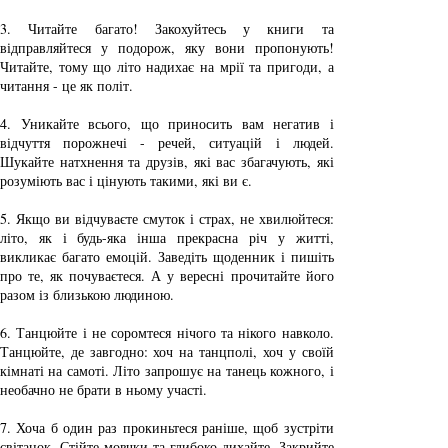
3.
 Читайте багато! Закохуйтесь у книги та 
відправляйтеся у подорож, яку вони пропонують! 
Читайте, тому що літо надихає на мрії та пригоди, а 
читання - це як політ.
4. Уникайте всього, що приносить вам негатив і 
відчуття порожнечі - речей, ситуацій і людей. 
Шукайте натхнення та друзів, які вас збагачують, які 
розуміють вас і цінують такими, які ви є.
5. Якщо ви відчуваєте смуток і страх, не хвилюйтеся: 
літо, як і будь-яка інша прекрасна річ у житті, 
викликає багато емоцій. Заведіть щоденник і пишіть 
про те, як почуваєтеся. А у вересні прочитайте його 
разом із близькою людиною.
6. Танцюйте і не соромтеся нічого та нікого навколо. 
Танцюйте, де завгодно: хоч на танцполі, хоч у своїй 
кімнаті на самоті. Літо запрошує на танець кожного, і 
необачно не брати в ньому участі.
7. Хоча б один раз прокиньтеся раніше, щоб зустріти 
світанок. Стійте мовчки та глибоко дихайте. Закрийте 