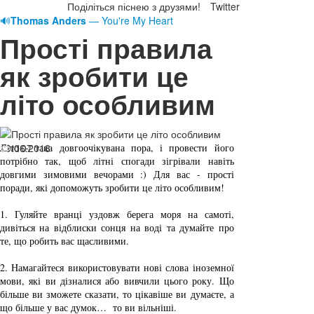
Поділіться піснею з друзями!
Twitter
🔊
Thomas Anders
— You're My Heart
Прості правила
як зробити це
літо особливим
19.06.2018
Літо - така довгоочікувана пора, і провести його 
1107
потрібно так, щоб літні спогади зігрівали навіть 
довгими зимовими вечорами :) Для вас - прості 
поради, які допоможуть зробити це літо особливим!
1.
 Гуляйте вранці уздовж берега моря
 на самоті, 
дивіться на відблиски сонця на воді та думайте про 
те, що робить вас щасливими.
2.
 Намагайтеся використовувати нові слова іноземної 
мови, які ви дізналися або вивчили цього року. Що 
більше ви зможете сказати, то цікавіше ви думаєте, а 
що більше у вас думок…  то ви вільніші.