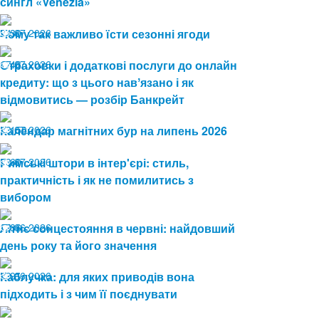
сингл «Venezia»
24.07.2026
Чому так важливо їсти сезонні ягоди
30
17.07.2026
Страховки і додаткові послуги до онлайн
48
кредиту: що з цього навʼязано і як
відмовитись — розбір Банкрейт
13.07.2026
Календар магнітних бур на липень 2026
150
08.07.2026
Римські штори в інтер'єрі: стиль,
60
практичність і як не помилитись з
вибором
19.06.2026
Літнє сонцестояння в червні: найдовший
86
день року та його значення
19.06.2026
Каблучка: для яких приводів вона
91
підходить і з чим її поєднувати