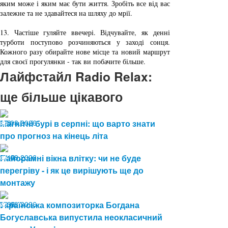
яким може і яким має бути життя. Зробіть все від вас 
залежне та не здавайтеся на шляху до мрії.
13.
 Частіше гуляйте ввечері. Відчувайте, як денні 
турботи поступово розчиняються у заході сонця. 
Кожного разу обирайте нове місце та новий маршрут 
для своєї прогулянки - так ви побачите більше.
Лайфстайл Radio Relax:
ще більше цікавого
07.08.2026
Магнітні бурі в серпні: що варто знати
8
про прогноз на кінець літа
04.08.2026
Панорамні вікна влітку: чи не буде
13
перегріву - і як це вирішують ще до
монтажу
03.08.2026
Українська композиторка Богдана
36
Богуславська випустила неокласичний