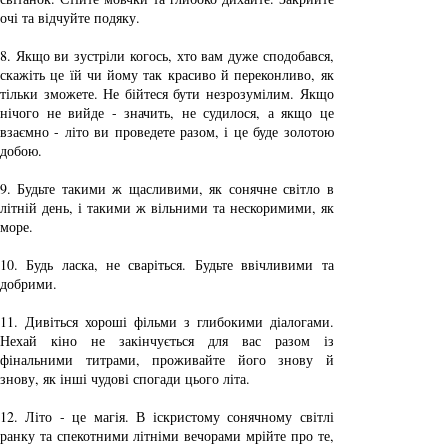
очі та відчуйте подяку.
8.
 Якщо ви зустріли когось, хто вам дуже сподобався, 
скажіть це їй чи йому так красиво й переконливо, як 
тільки зможете. Не бійтеся бути незрозумілим. Якщо 
нічого не вийде - значить, не судилося, а якщо це 
взаємно - літо ви проведете разом, і це буде золотою 
добою.
9.
 Будьте такими ж щасливими, як сонячне світло в 
літній день, і такими ж вільними та нескоримими, як 
море.
10. Будь ласка, не сваріться. Будьте ввічливими та 
добрими. 
11. Дивіться хороші фільми з глибокими діалогами. 
Нехай кіно не закінчується для вас разом із 
фінальними титрами, проживайте його знову й 
знову, як інші чудові спогади цього літа.
12. Літо - це магія. В іскристому сонячному світлі 
ранку та спекотними літніми вечорами мрійте про те, 