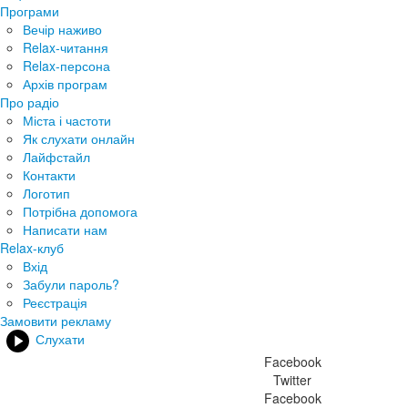
Програми
Вечір наживо
Relax-читання
Relax-персона
Архів програм
Про радіо
Міста і частоти
Як слухати онлайн
Лайфстайл
Контакти
Логотип
Потрібна допомога
Написати нам
Relax-клуб
Вхід
Забули пароль?
Реєстрація
Замовити рекламу
Слухати
Facebook
Twitter
Facebook