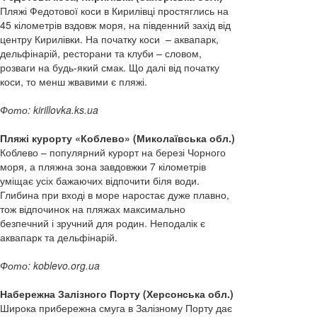
Пляжі Федотової коси в Кирилівці простяглись на
45 кілометрів вздовж моря, на південний захід від
центру Кирилівки. На початку коси – аквапарк,
дельфінарій, ресторани та клуби – словом,
розваги на будь-який смак. Що далі від початку
коси, то менш жвавими є пляжі.
Фото: kirillovka.ks.ua
Пляжі курорту «Коблево» (Миколаївська обл.)
Коблево – популярний курорт на березі Чорного
моря, а пляжна зона завдовжки 7 кілометрів
уміщає усіх бажаючих відпочити біля води.
Глибина при вході в море наростає дуже плавно,
тож відпочинок на пляжах максимально
безпечний і зручний для родин. Неподалік є
аквапарк та дельфінарій.
Фото: koblevo.org.ua
Набережна Залізного Порту (Херсонська обл.)
Широка прибережна смуга в Залізному Порту дає