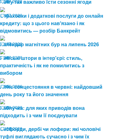
24.07.2026
Чому так важливо їсти сезонні ягоди
29
17.07.2026
Страховки і додаткові послуги до онлайн
45
кредиту: що з цього навʼязано і як
відмовитись — розбір Банкрейт
13.07.2026
Календар магнітних бур на липень 2026
149
08.07.2026
Римські штори в інтер'єрі: стиль,
58
практичність і як не помилитись з
вибором
19.06.2026
Літнє сонцестояння в червні: найдовший
85
день року та його значення
19.06.2026
Каблучка: для яких приводів вона
90
підходить і з чим її поєднувати
15.06.2026
Оксфорди, дербі чи лофери: які чоловічі
116
туфлі виглядають сучасно і з чим їх