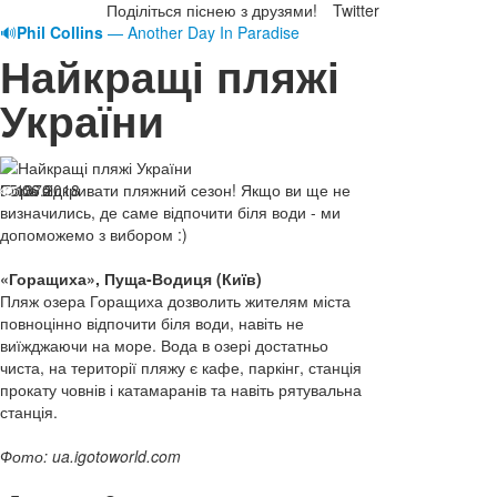
Поділіться піснею з друзями!
Twitter
🔊
Phil Collins
— Another Day In Paradise
Найкращі пляжі
України
05.06.2018
Пора відкривати пляжний сезон! Якщо ви ще не
1370
визначились, де саме відпочити біля води - ми
допоможемо з вибором :)
«Горащиха», Пуща-Водиця (Київ)
Пляж озера Горащиха дозволить жителям міста
повноцінно відпочити біля води, навіть не
виїжджаючи на море. Вода в озері достатньо
чиста, на території пляжу є кафе, паркінг, станція
прокату човнів і катамаранів та навіть рятувальна
станція.
Фото: ua.igotoworld.com