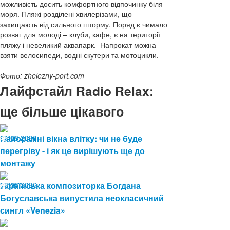
можливість досить комфортного відпочинку біля
моря. Пляжі розділені хвилерізами, що
захищають від сильного шторму. Поряд є чимало
розваг для молоді – клуби, кафе, є на території
пляжу і невеликий аквапарк. Напрокат можна
взяти велосипеди, водні скутери та мотоцикли.
Фото: zhelezny-port.com
Лайфстайл Radio Relax:
ще більше цікавого
04.08.2026
Панорамні вікна влітку: чи не буде
13
перегріву - і як це вирішують ще до
монтажу
03.08.2026
Українська композиторка Богдана
19
Богуславська випустила неокласичний
сингл «Venezia»