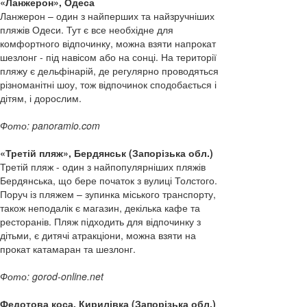
«Ланжерон», Одеса
Ланжерон – один з найперших та найзручніших
пляжів Одеси. Тут є все необхідне для
комфортного відпочинку, можна взяти напрокат
шезлонг - під навісом або на сонці. На території
пляжу є дельфінарій, де регулярно проводяться
різноманітні шоу, тож відпочинок сподобається і
дітям, і дорослим.
Фото: panoramio.com
«Третій пляж», Бердянськ (Запорізька обл.)
Третій пляж - один з найпопулярніших пляжів
Бердянська, що бере початок з вулиці Толстого.
Поруч із пляжем – зупинка міського транспорту,
також неподалік є магазин, декілька кафе та
ресторанів. Пляж підходить для відпочинку з
дітьми, є дитячі атракціони, можна взяти на
прокат катамаран та шезлонг.
Фото: gorod-online.net
Федотова коса, Кирилівка (Запорізька обл.)