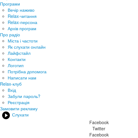
Програми
Вечір наживо
Relax-читання
Relax-персона
Архів програм
Про радіо
Міста і частоти
Як слухати онлайн
Лайфстайл
Контакти
Логотип
Потрібна допомога
Написати нам
Relax-клуб
Вхід
Забули пароль?
Реєстрація
Замовити рекламу
Слухати
Facebook
Twitter
Facebook