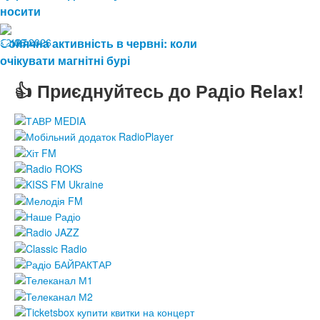
носити
12.06.2026
Сонячна активність в червні: коли
127
очікувати магнітні бурі
👍 Приєднуйтесь до Радіо Relax!