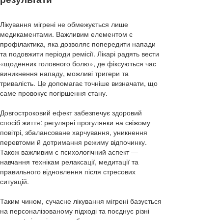
Лікування мігрені не обмежується лише
медикаментами. Важливим елементом є
профілактика, яка дозволяє попередити напади
та подовжити періоди ремісії. Лікарі радять вести
«щоденник головного болю», де фіксуються час
виникнення нападу, можливі тригери та
тривалість. Це допомагає точніше визначати, що
саме провокує погіршення стану.
Довгостроковий ефект забезпечує здоровий
спосіб життя: регулярні прогулянки на свіжому
повітрі, збалансоване харчування, уникнення
перевтоми й дотримання режиму відпочинку.
Також важливим є психологічний аспект —
навчання технікам релаксації, медитації та
правильного відновлення після стресових
ситуацій.
Таким чином, сучасне лікування мігрені базується
на персоналізованому підході та поєднує різні