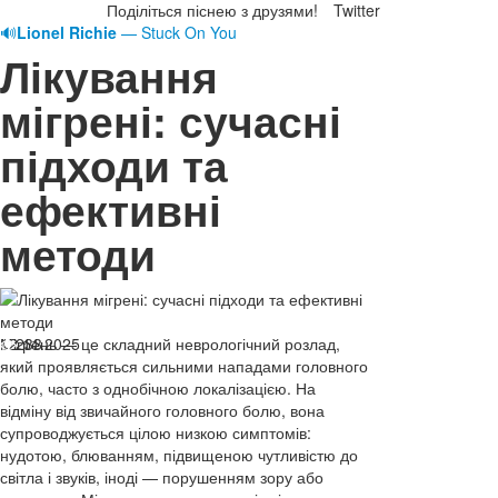
Поділіться піснею з друзями!
Twitter
🔊
Lionel Richie
— Stuck On You
Лікування
мігрені: сучасні
підходи та
ефективні
методи
12.11.2025
Мігрень — це складний неврологічний розлад,
233
який проявляється сильними нападами головного
болю, часто з однобічною локалізацією. На
відміну від звичайного головного болю, вона
супроводжується цілою низкою симптомів:
нудотою, блюванням, підвищеною чутливістю до
світла і звуків, іноді — порушенням зору або