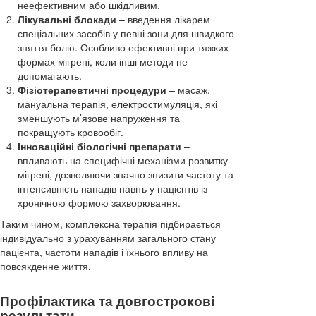
неефективним або шкідливим.
Лікувальні блокади
– введення лікарем
спеціальних засобів у певні зони для швидкого
зняття болю. Особливо ефективні при тяжких
формах мігрені, коли інші методи не
допомагають.
Фізіотерапевтичні процедури
– масаж,
мануальна терапія, електростимуляція, які
зменшують м’язове напруження та
покращують кровообіг.
Інноваційні біологічні препарати
–
впливають на специфічні механізми розвитку
мігрені, дозволяючи значно знизити частоту та
інтенсивність нападів навіть у пацієнтів із
хронічною формою захворювання.
Таким чином, комплексна терапія підбирається
індивідуально з урахуванням загального стану
пацієнта, частоти нападів і їхнього впливу на
повсякденне життя.
Профілактика та довгострокові
результати