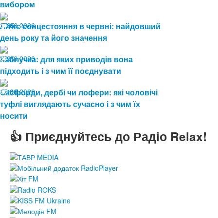
вибором
19.06.2026
Літнє сонцестояння в червні: найдовший
85
день року та його значення
19.06.2026
Каблучка: для яких приводів вона
91
підходить і з чим її поєднувати
15.06.2026
Оксфорди, дербі чи лофери: які чоловічі
116
туфлі виглядають сучасно і з чим їх
носити
👍 Приєднуйтесь до Радіо Relax!