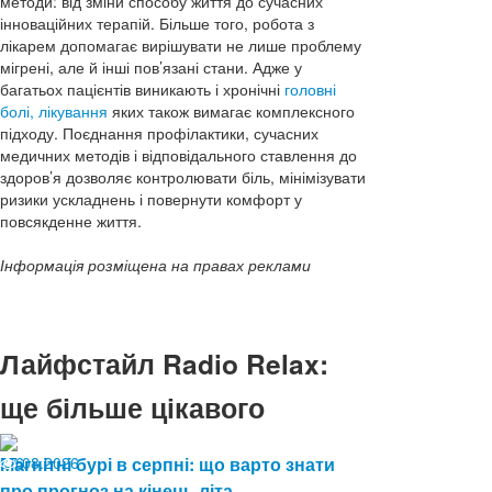
методи: від зміни способу життя до сучасних
інноваційних терапій. Більше того, робота з
лікарем допомагає вирішувати не лише проблему
мігрені, але й інші пов’язані стани. Адже у
багатьох пацієнтів виникають і хронічні
головні
болі, лікування
яких також вимагає комплексного
підходу. Поєднання профілактики, сучасних
медичних методів і відповідального ставлення до
здоров’я дозволяє контролювати біль, мінімізувати
ризики ускладнень і повернути комфорт у
повсякденне життя.
Інформація розміщена на правах реклами
Лайфстайл Radio Relax:
ще більше цікавого
07.08.2026
Магнітні бурі в серпні: що варто знати
6
про прогноз на кінець літа