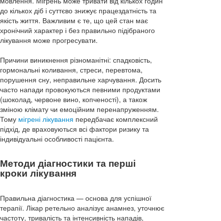
мовлення. Мігрень може тривати від кількох годин
до кількох діб і суттєво знижує працездатність та
якість життя. Важливим є те, що цей стан має
хронічний характер і без правильно підібраного
лікування може прогресувати.
Причини виникнення різноманітні: спадковість,
гормональні коливання, стреси, перевтома,
порушення сну, неправильне харчування. Досить
часто напади провокуються певними продуктами
(шоколад, червоне вино, копченості), а також
зміною клімату чи емоційним перенапруженням.
Тому
мігрені лікування
передбачає комплексний
підхід, де враховуються всі фактори ризику та
індивідуальні особливості пацієнта.
Методи діагностики та перші
кроки лікування
Правильна діагностика — основа для успішної
терапії. Лікар ретельно аналізує анамнез, уточнює
частоту, тривалість та інтенсивність нападів,