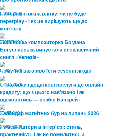
04.08.2026
Панорамні вікна влітку: чи не буде
13
перегріву - і як це вирішують ще до
монтажу
03.08.2026
Українська композиторка Богдана
29
Богуславська випустила неокласичний
сингл «Venezia»
24.07.2026
Чому так важливо їсти сезонні ягоди
30
17.07.2026
Страховки і додаткові послуги до онлайн
47
кредиту: що з цього навʼязано і як
відмовитись — розбір Банкрейт
13.07.2026
Календар магнітних бур на липень 2026
149
08.07.2026
Римські штори в інтер'єрі: стиль,
60
практичність і як не помилитись з