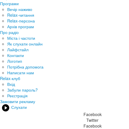
Програми
Вечір наживо
Relax-читання
Relax-персона
Архів програм
Про радіо
Міста і частоти
Як слухати онлайн
Лайфстайл
Контакти
Логотип
Потрібна допомога
Написати нам
Relax-клуб
Вхід
Забули пароль?
Реєстрація
Замовити рекламу
Слухати
Facebook
Twitter
Facebook