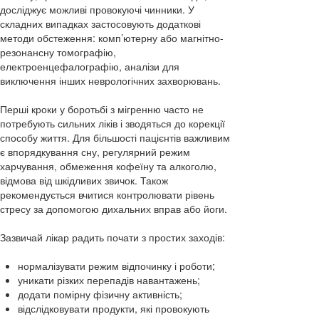
досліджує можливі провокуючі чинники. У
складних випадках застосовують додаткові
методи обстеження: комп’ютерну або магнітно-
резонансну томографію,
електроенцефалографію, аналізи для
виключення інших неврологічних захворювань.
Перші кроки у боротьбі з мігренню часто не
потребують сильних ліків і зводяться до корекції
способу життя. Для більшості пацієнтів важливим
є впорядкування сну, регулярний режим
харчування, обмеження кофеїну та алкоголю,
відмова від шкідливих звичок. Також
рекомендується вчитися контролювати рівень
стресу за допомогою дихальних вправ або йоги.
Зазвичай лікар радить почати з простих заходів:
нормалізувати режим відпочинку і роботи;
уникати різких перепадів навантажень;
додати помірну фізичну активність;
відслідковувати продукти, які провокують