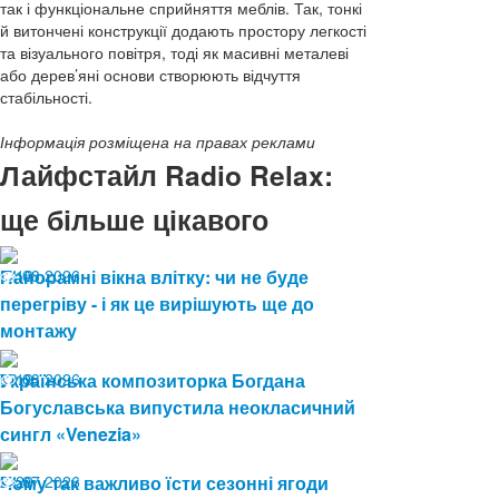
так і функціональне сприйняття меблів. Так, тонкі
й витончені конструкції додають простору легкості
та візуального повітря, тоді як масивні металеві
або дерев’яні основи створюють відчуття
стабільності.
Інформація розміщена на правах реклами
Лайфстайл Radio Relax:
ще більше цікавого
04.08.2026
Панорамні вікна влітку: чи не буде
13
перегріву - і як це вирішують ще до
монтажу
03.08.2026
Українська композиторка Богдана
19
Богуславська випустила неокласичний
сингл «Venezia»
24.07.2026
Чому так важливо їсти сезонні ягоди
29