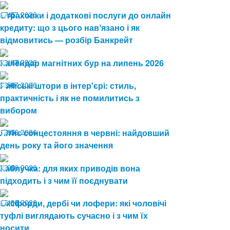
17.07.2026
Страховки і додаткові послуги до онлайн
45
кредиту: що з цього навʼязано і як
відмовитись — розбір Банкрейт
13.07.2026
Календар магнітних бур на липень 2026
149
08.07.2026
Римські штори в інтер'єрі: стиль,
58
практичність і як не помилитись з
вибором
19.06.2026
Літнє сонцестояння в червні: найдовший
85
день року та його значення
19.06.2026
Каблучка: для яких приводів вона
90
підходить і з чим її поєднувати
15.06.2026
Оксфорди, дербі чи лофери: які чоловічі
116
туфлі виглядають сучасно і з чим їх
носити