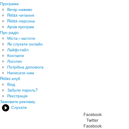
Програми
Вечір наживо
Relax-читання
Relax-персона
Архів програм
Про радіо
Міста і частоти
Як слухати онлайн
Лайфстайл
Контакти
Логотип
Потрібна допомога
Написати нам
Relax-клуб
Вхід
Забули пароль?
Реєстрація
Замовити рекламу
Слухати
Facebook
Twitter
Facebook