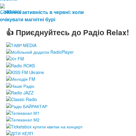
12.06.2026
Сонячна активність в червні: коли
127
очікувати магнітні бурі
👍 Приєднуйтесь до Радіо Relax!