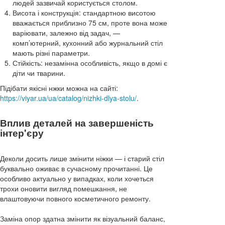
людей зазвичай користується столом.
Висота і конструкція: стандартною висотою
вважається приблизно 75 см, проте вона може
варіювати, залежно від задач, —
комп’ютерний, кухонний або журнальний стіл
мають різні параметри.
Стійкість: незамінна особливість, якщо в домі є
діти чи тварини.
Підібати якісні нжки можна на сайті:
https://viyar.ua/ua/catalog/nizhki-dlya-stolu/
.
Вплив деталей на завершеність
інтер'єру
Деколи досить лише змінити ніжки — і старий стіл
буквально оживає в сучасному прочитанні. Це
особливо актуально у випадках, коли хочеться
трохи оновити вигляд помешкання, не
влаштовуючи повного косметичного ремонту.
Заміна опор здатна змінити як візуальний баланс,