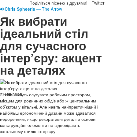
Поділіться піснею з друзями!
Twitter
🔊
Chris Spheeris
— The Arrow
Як вибрати
ідеальний стіл
для сучасного
інтер’єру: акцент
на деталях
31.10.2025
Столи можуть слугувати робочим простором,
190
місцем для родинних обідів або ж центральним
об’єктом у вітальні. Але навіть найпрактичніший і
найбільш ергономічний дизайн може здаватися
недоречним, якщо декоративні деталі й основні
конструкційні елементи не відповідають
загальному стилю інтер’єру.