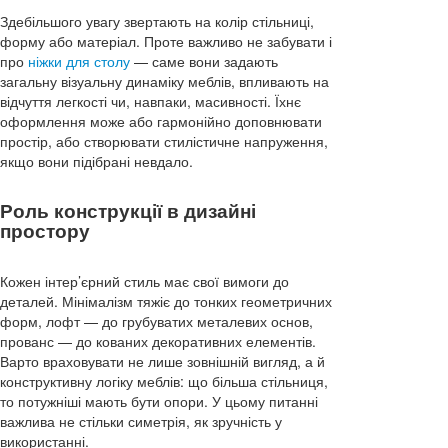
Здебільшого увагу звертають на колір стільниці,
форму або матеріал. Проте важливо не забувати і
про
ніжки для столу
— саме вони задають
загальну візуальну динаміку меблів, впливають на
відчуття легкості чи, навпаки, масивності. Їхнє
оформлення може або гармонійно доповнювати
простір, або створювати стилістичне напруження,
якщо вони підібрані невдало.
Роль конструкції в дизайні
простору
Кожен інтер’єрний стиль має свої вимоги до
деталей. Мінімалізм тяжіє до тонких геометричних
форм, лофт — до грубуватих металевих основ,
прованс — до кованих декоративних елементів.
Варто враховувати не лише зовнішній вигляд, а й
конструктивну логіку меблів: що більша стільниця,
то потужніші мають бути опори. У цьому питанні
важлива не стільки симетрія, як зручність у
використанні.