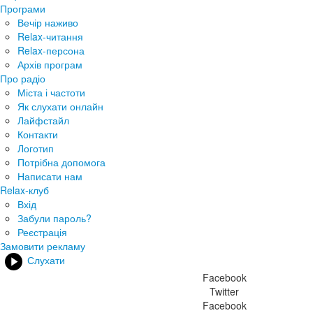
Програми
Вечір наживо
Relax-читання
Relax-персона
Архів програм
Про радіо
Міста і частоти
Як слухати онлайн
Лайфстайл
Контакти
Логотип
Потрібна допомога
Написати нам
Relax-клуб
Вхід
Забули пароль?
Реєстрація
Замовити рекламу
Слухати
Facebook
Twitter
Facebook