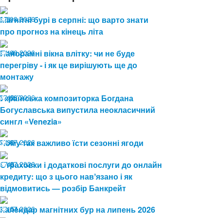
07.08.2026
Магнітні бурі в серпні: що варто знати
8
про прогноз на кінець літа
04.08.2026
Панорамні вікна влітку: чи не буде
14
перегріву - і як це вирішують ще до
монтажу
03.08.2026
Українська композиторка Богдана
49
Богуславська випустила неокласичний
сингл «Venezia»
24.07.2026
Чому так важливо їсти сезонні ягоди
30
17.07.2026
Страховки і додаткові послуги до онлайн
48
кредиту: що з цього навʼязано і як
відмовитись — розбір Банкрейт
13.07.2026
Календар магнітних бур на липень 2026
151