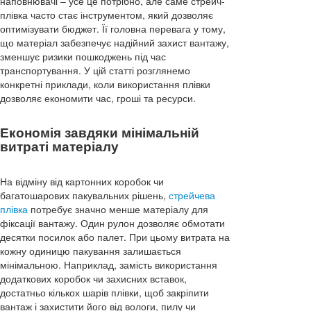
наповнювачі – усе це потрібно, але саме стрейч-
плівка часто стає інструментом, який дозволяє
оптимізувати бюджет. Її головна перевага у тому,
що матеріал забезпечує надійний захист вантажу,
зменшує ризики пошкоджень під час
транспортування. У цій статті розглянемо
конкретні приклади, коли використання плівки
дозволяє економити час, гроші та ресурси.
Економія завдяки мінімальній
витраті матеріалу
На відміну від картонних коробок чи
багатошарових пакувальних рішень,
стрейчева
плівка
потребує значно менше матеріалу для
фіксації вантажу. Один рулон дозволяє обмотати
десятки посилок або палет. При цьому витрата на
кожну одиницю пакування залишається
мінімальною. Наприклад, замість використання
додаткових коробок чи захисних вставок,
достатньо кількох шарів плівки, щоб закріпити
вантаж і захистити його від вологи, пилу чи