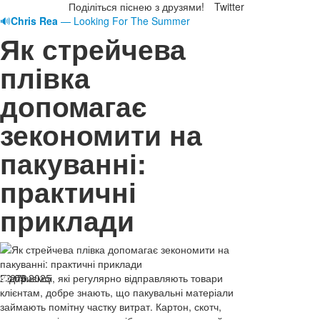
Поділіться піснею з друзями!
Twitter
🔊
Chris Rea
— Looking For The Summer
Як стрейчева
плівка
допомагає
зекономити на
пакуванні:
практичні
приклади
23.09.2025
Підприємці, які регулярно відправляють товари
270
клієнтам, добре знають, що пакувальні матеріали
займають помітну частку витрат. Картон, скотч,