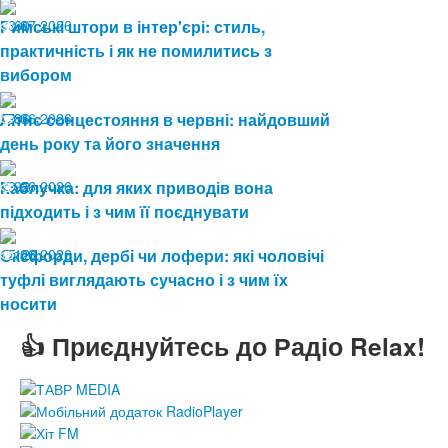
08.07.2026
Римські штори в інтер'єрі: стиль,
60
практичність і як не помилитись з
вибором
19.06.2026
Літнє сонцестояння в червні: найдовший
86
день року та його значення
19.06.2026
Каблучка: для яких приводів вона
92
підходить і з чим її поєднувати
15.06.2026
Оксфорди, дербі чи лофери: які чоловічі
120
туфлі виглядають сучасно і з чим їх
носити
👍 Приєднуйтесь до Радіо Relax!