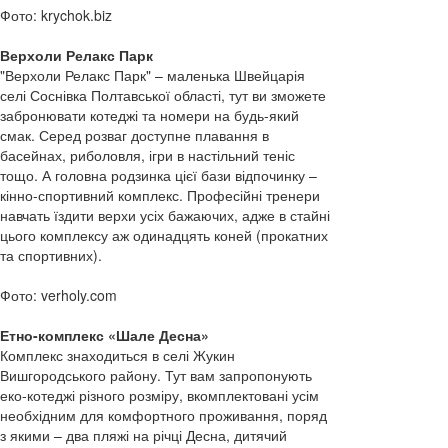
Фото: krychok.biz
Верхоли Релакс Парк
"Верхоли Релакс Парк" – маленька Швейцарія
селі Соснівка Полтавської області, тут ви зможете
забронювати котеджі та номери на будь-який
смак. Серед розваг доступне плавання в
басейнах, риболовля, ігри в настільний теніс
тощо. А головна родзинка цієї бази відпочинку –
кінно-спортивний комплекс. Професійні тренери
навчать їздити верхи усіх бажаючих, адже в стайні
цього комплексу аж одинадцять коней (прокатних
та спортивних).
Фото: verholy.com
Етно-комплекс «Шале Десна»
Комплекс знаходиться в селі Жукин
Вишгородського району. Тут вам запропонують
еко-котеджі різного розміру, вкомплектовані усім
необхідним для комфортного проживання, поряд
з якими – два пляжі на річці Десна, дитячий