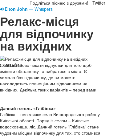
Поділіться піснею з друзями!
Twitter
🔊
Elton John
— Whispers
Релакс-місця
для відпочинку
на вихідних
24.04.2018
Необов’язково чекати відпустки для того щоб
2815
змінити обстановку та вибратися з міста. Є
чимало баз відпочинку, де ви можете
насолодитись повноцінним відпочинком на
вихідних. Декілька таких варіантів – перед вами.
Дачний готель «Глібівка»
Глібівка – невеличке село Вишгородсього району
Київської області. Поряд із селом – Київське
водосховище, ліс. Дачний готель "Глібівка" стане
чудовим місцем відпочинку для тих, хто стомився