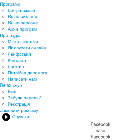
Програми
Вечір наживо
Relax-читання
Relax-персона
Архів програм
Про радіо
Міста і частоти
Як слухати онлайн
Лайфстайл
Контакти
Логотип
Потрібна допомога
Написати нам
Relax-клуб
Вхід
Забули пароль?
Реєстрація
Замовити рекламу
Слухати
Facebook
Twitter
Facebook