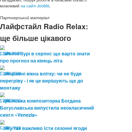
можливий
на сайті Jooble
.
Партнерський матеріал
Лайфстайл Radio Relax:
ще більше цікавого
07.08.2026
Магнітні бурі в серпні: що варто знати
10
про прогноз на кінець літа
04.08.2026
Панорамні вікна влітку: чи не буде
15
перегріву - і як це вирішують ще до
монтажу
03.08.2026
Українська композиторка Богдана
59
Богуславська випустила неокласичний
сингл «Venezia»
24.07.2026
Чому так важливо їсти сезонні ягоди
30