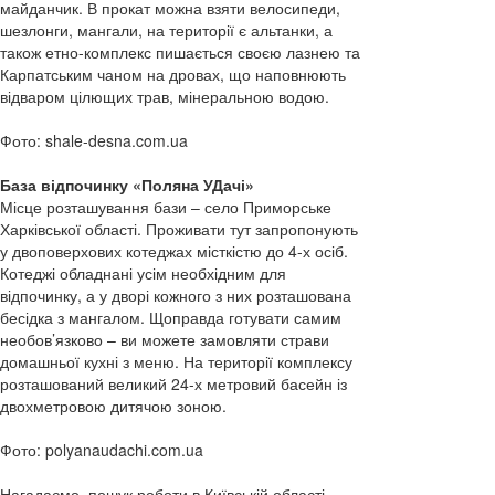
майданчик. В прокат можна взяти велосипеди,
шезлонги, мангали, на території є альтанки, а
також етно-комплекс пишається своєю лазнею та
Карпатським чаном на дровах, що наповнюють
відваром цілющих трав, мінеральною водою.
Фото: shale-desna.com.ua
База відпочинку «Поляна УДачі»
Місце розташування бази – село Приморське
Харківської області. Проживати тут запропонують
у двоповерхових котеджах місткістю до 4-х осіб.
Котеджі обладнані усім необхідним для
відпочинку, а у дворі кожного з них розташована
бесідка з мангалом. Щоправда готувати самим
необов’язково – ви можете замовляти страви
домашньої кухні з меню. На території комплексу
розташований великий 24-х метровий басейн із
двохметровою дитячою зоною.
Фото: polyanaudachi.com.ua
Нагадаємо, пошук роботи в Київській області