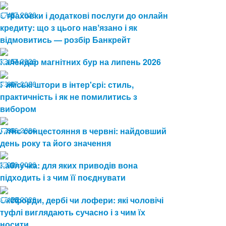
17.07.2026
Страховки і додаткові послуги до онлайн
48
кредиту: що з цього навʼязано і як
відмовитись — розбір Банкрейт
13.07.2026
Календар магнітних бур на липень 2026
151
08.07.2026
Римські штори в інтер'єрі: стиль,
60
практичність і як не помилитись з
вибором
19.06.2026
Літнє сонцестояння в червні: найдовший
86
день року та його значення
19.06.2026
Каблучка: для яких приводів вона
92
підходить і з чим її поєднувати
15.06.2026
Оксфорди, дербі чи лофери: які чоловічі
120
туфлі виглядають сучасно і з чим їх
носити