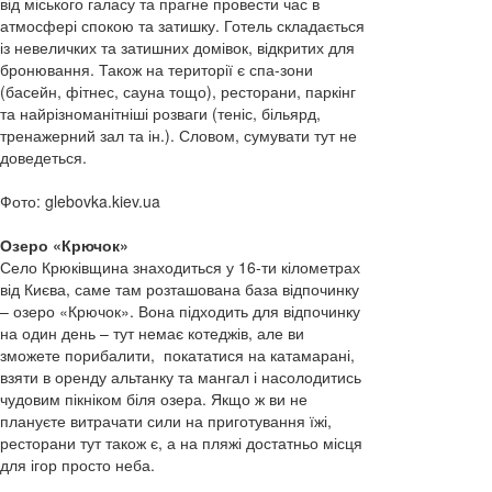
від міського галасу та прагне провести час в
атмосфері спокою та затишку. Готель складається
із невеличких та затишних домівок, відкритих для
бронювання. Також на території є спа-зони
(басейн, фітнес, сауна тощо), ресторани, паркінг
та найрізноманітніші розваги (теніс, більярд,
тренажерний зал та ін.). Словом, сумувати тут не
доведеться.
Фото: glebovka.kiev.ua
Озеро «Крючок»
Село Крюківщина знаходиться у 16-ти кілометрах
від Києва, саме там розташована база відпочинку
– озеро «Крючок». Вона підходить для відпочинку
на один день – тут немає котеджів, але ви
зможете порибалити, покататися на катамарані,
взяти в оренду альтанку та мангал і насолодитись
чудовим пікніком біля озера. Якщо ж ви не
плануєте витрачати сили на приготування їжі,
ресторани тут також є, а на пляжі достатньо місця
для ігор просто неба.