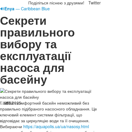
Поділіться піснею з друзями!
Twitter
🔊
Enya
— Caribbean Blue
Секрети
правильного
вибору та
експлуатації
насоса для
басейну
04.07.2025
Чистий і комфортний басейн неможливий без
985
правильно підібраного насосного обладнання. Це
ключовий елемент системи фільтрації, що
відповідає за циркуляцію води та її очищення.
Вибираючи
https://aquapolis.ua/ua/nasosy.html