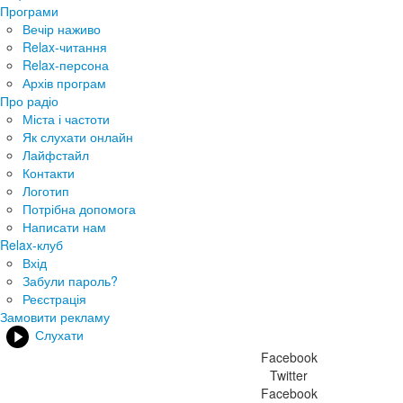
Програми
Вечір наживо
Relax-читання
Relax-персона
Архів програм
Про радіо
Міста і частоти
Як слухати онлайн
Лайфстайл
Контакти
Логотип
Потрібна допомога
Написати нам
Relax-клуб
Вхід
Забули пароль?
Реєстрація
Замовити рекламу
Слухати
Facebook
Twitter
Facebook