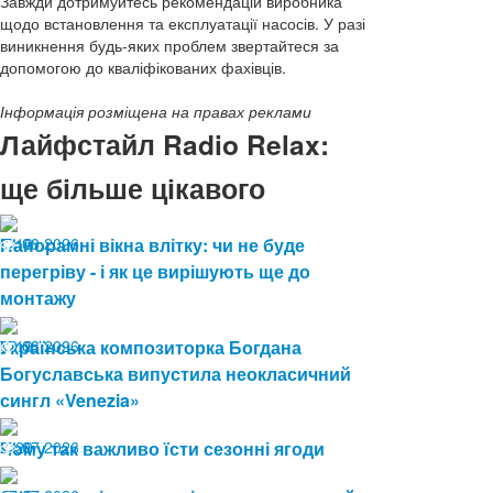
Завжди дотримуйтесь рекомендацій виробника
щодо встановлення та експлуатації насосів. У разі
виникнення будь-яких проблем звертайтеся за
допомогою до кваліфікованих фахівців.
Інформація розміщена на правах реклами
Лайфстайл Radio Relax:
ще більше цікавого
04.08.2026
Панорамні вікна влітку: чи не буде
13
перегріву - і як це вирішують ще до
монтажу
03.08.2026
Українська композиторка Богдана
19
Богуславська випустила неокласичний
сингл «Venezia»
24.07.2026
Чому так важливо їсти сезонні ягоди
29