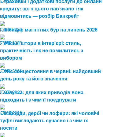
17.07.2026
Страховки і додаткові послуги до онлайн
45
кредиту: що з цього навʼязано і як
відмовитись — розбір Банкрейт
13.07.2026
Календар магнітних бур на липень 2026
149
08.07.2026
Римські штори в інтер'єрі: стиль,
58
практичність і як не помилитись з
вибором
19.06.2026
Літнє сонцестояння в червні: найдовший
85
день року та його значення
19.06.2026
Каблучка: для яких приводів вона
90
підходить і з чим її поєднувати
15.06.2026
Оксфорди, дербі чи лофери: які чоловічі
116
туфлі виглядають сучасно і з чим їх
носити