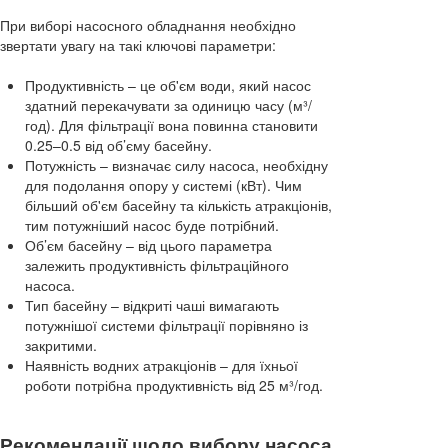
При виборі насосного обладнання необхідно
звертати увагу на такі ключові параметри:
Продуктивність – це об'єм води, який насос
здатний перекачувати за одиницю часу (м³/
год). Для фільтрації вона повинна становити
0.25–0.5 від об’єму басейну.
Потужність – визначає силу насоса, необхідну
для подолання опору у системі (кВт). Чим
більший об'єм басейну та кількість атракціонів,
тим потужніший насос буде потрібний.
Об’єм басейну – від цього параметра
залежить продуктивність фільтраційного
насоса.
Тип басейну – відкриті чаші вимагають
потужнішої системи фільтрації порівняно із
закритими.
Наявність водних атракціонів – для їхньої
роботи потрібна продуктивність від 25 м³/год.
Рекомендації щодо вибору насоса