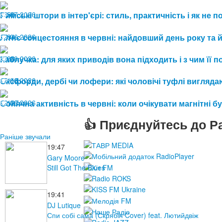
08.07.2026
Римські штори в інтер'єрі: стиль, практичність і як не
58
19.06.2026
Літнє сонцестояння в червні: найдовший день року та 
84
19.06.2026
Каблучка: для яких приводів вона підходить і з чим її 
88
15.06.2026
Оксфорди, дербі чи лофери: які чоловічі туфлі виглядаю
115
12.06.2026
Сонячна активність в червні: коли очікувати магнітні бу
127
👍 Приєднуйтесь до Ра
Раніше звучали
19:47
Gary Moore
Still Got The Blues
19:41
DJ Lutique
Спи собі сама (Скрябін Cover) feat. Лютийдвіж