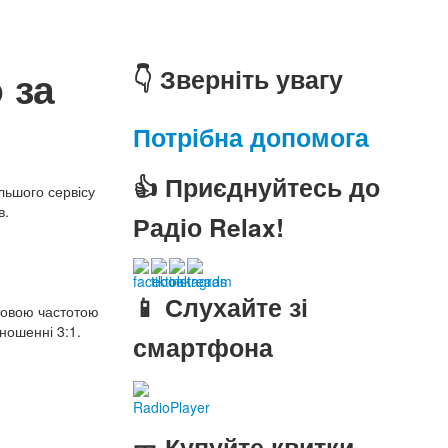
 за
👇 Зверніть увагу
Потрібна допомога
👍 Приєднуйтесь до
льшого сервісу
в.
Радіо Relax!
📱 Слухайте зі
ктовою частотою
ношенні 3:1.
смартфона
RadioPlayer
🎫 Купуйте квитки