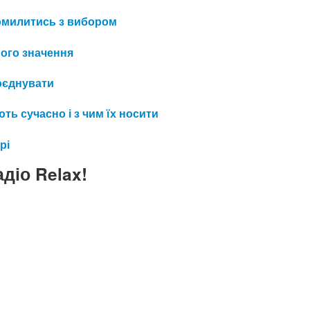
 помилитись з вибором
його значення
поєднувати
ть сучасно і з чим їх носити
рі
діо Relax!