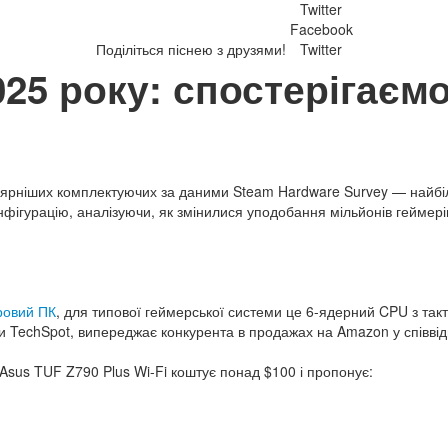
Twitter
Facebook
Поділіться піснею з друзями!
Twitter
25 року: спостерігаємо
улярніших комплектуючих за даними Steam Hardware Survey — найбі
нфігурацію, аналізуючи, як змінилися уподобання мільйонів геймері
гровий ПК
, для типової геймерської системи це 6-ядерний CPU з та
ими TechSpot, випереджає конкурента в продажах на Amazon у співвід
sus TUF Z790 Plus Wi-Fi коштує понад $100 і пропонує: