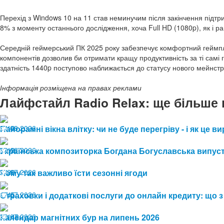
Перехід з Windows 10 на 11 став неминучим після закінчення підтр
8% з моменту останнього дослідження, хоча Full HD (1080p), як і ра
Середній геймерський ПК 2025 року забезпечує комфортний геймплей
компонентів дозволив би отримати кращу продуктивність за ті самі
здатність 1440p поступово наближається до статусу нового мейнст
Інформація розміщена на правах реклами
Лайфстайл Radio Relax: ще більше 
04.08.2026
Панорамні вікна влітку: чи не буде перегріву - і як це
13
03.08.2026
Українська композиторка Богдана Богуславська випуст
19
24.07.2026
Чому так важливо їсти сезонні ягоди
29
17.07.2026
Страховки і додаткові послуги до онлайн кредиту: що з
45
13.07.2026
Календар магнітних бур на липень 2026
149