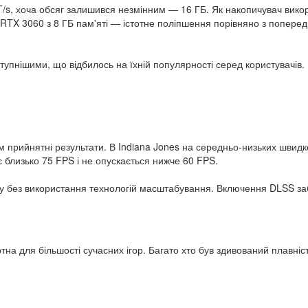
s, хоча обсяг залишився незмінним — 16 ГБ. Як накопичувач вико
TX 3060 з 8 ГБ пам'яті — істотне поліпшення порівняно з поперед
упнішими, що відбилось на їхній популярності серед користувачів.
м прийнятні результати. В Indiana Jones на середньо-низьких швидк
близько 75 FPS і не опускається нижче 60 FPS.
ду без використання технологій масштабування. Включення DLSS за
тна для більшості сучасних ігор. Багато хто був здивований плавні