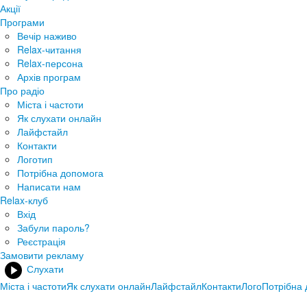
Акції
Програми
Вечір наживо
Relax-читання
Relax-персона
Архів програм
Про радіо
Міста і частоти
Як слухати онлайн
Лайфстайл
Контакти
Логотип
Потрібна допомога
Написати нам
Relax-клуб
Вхід
Забули пароль?
Реєстрація
Замовити рекламу
Слухати
Міста і частоти
Як слухати онлайн
Лайфстайл
Контакти
Лого
Потрібна