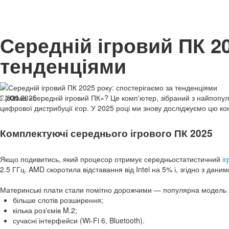
Середній ігровий ПК 20
тенденціями
24.06.2025
Що таке «середній ігровий ПК»? Це комп'ютер, зібраний з найпоп
921
цифрової дистрибуції ігор. У 2025 році ми знову досліджуємо цю ко
Комплектуючі середнього ігрового ПК 2025
Якщо подивитись, який процесор отримує середньостатистичний
і
2.5 ГГц. AMD скоротила відставання від Intel на 5% і, згідно з дан
Материнські плати стали помітно дорожчими — популярна модель A
більше слотів розширення;
кілька роз'ємів M.2;
сучасні інтерфейси (Wi-Fi 6, Bluetooth).