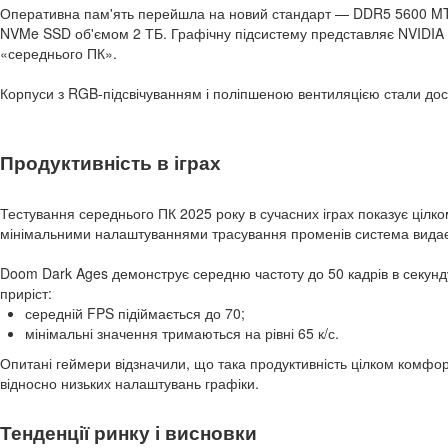
Оперативна пам'ять перейшла на новий стандарт — DDR5 5600 MT/
NVMe SSD об'ємом 2 ТБ. Графічну підсистему представляє NVIDIA R
«середнього ПК».
Корпуси з RGB-підсвічуванням і поліпшеною вентиляцією стали дост
Продуктивність в іграх
Тестування середнього ПК 2025 року в сучасних іграх показує цілко
мінімальними налаштуваннями трасування променів система видає 
Doom Dark Ages демонструє середню частоту до 50 кадрів в секун
приріст:
середній FPS підіймається до 70;
мінімальні значення тримаються на рівні 65 к/с.
Опитані геймери відзначили, що така продуктивність цілком комфор
відносно низьких налаштувань графіки.
Тенденції ринку і висновки