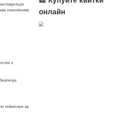
ристовується
онлайн
нім поколінням
остях з
безпечує
стю геймплея за