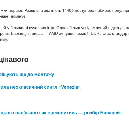
имки першої. Роздільна здатність 1440p поступово набирає популяр
ніше, домінує.
 у більшості сучасних ігор. Однак більш усвідомлений підхід до в
 гроші. Еволюція триває — AMD зміцнює позиції, DDR5 стає стандарт
риму.
цікавого
 вирішують ще до монтажу
ила неокласичний сингл «Venezia»
 цього навʼязано і як відмовитись — розбір Банкрейт