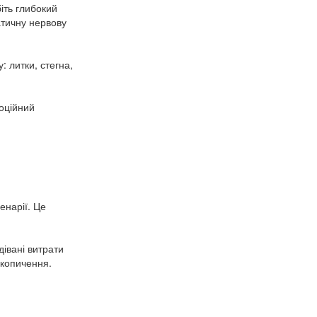
іть глибокий
атичну нервову
: литки, стегна,
моційний
енарії. Це
івані витрати
акопичення.