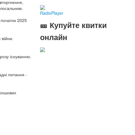
вторгнення,
олосальним.
RadioPlayer
 початок 2025
🎫 Купуйте квитки
онлайн
 війни.
розу існуванню.
адні питання -
грошових