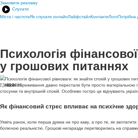
Замовити рекламу
Слухати
Міста і частоти
Як слухати онлайн
Лайфстайл
Контакти
Лого
Потрібна
Психологія фінансової 
у грошових питаннях
23.06.2025
Грошові переживання давно перестали бути просто матеріальною 
1626
стосунки та внутрішній спокій. Особливо гостро це відчувають україн
Як фінансовий стрес впливає на психічне здо
Уявіть ранок, коли перша думка не про каву, а про те, як заплатити
болючою реальністю. Грошові негаразди перетворились на справжн