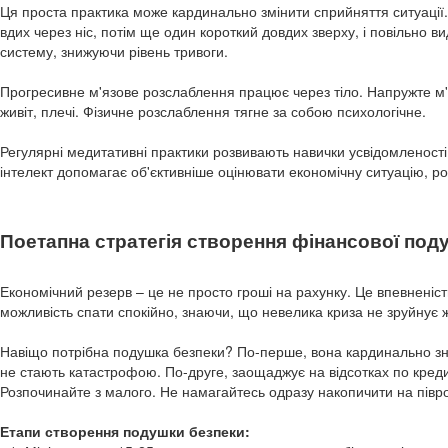
Ця проста практика може кардинально змінити сприйняття ситуації.
вдих через ніс, потім ще один короткий довдих зверху, і повільно в
систему, знижуючи рівень тривоги.
Прогресивне м'язове розслаблення працює через тіло. Напружте м'яз
живіт, плечі. Фізичне розслаблення тягне за собою психологічне.
Регулярні медитативні практики розвивають навички усвідомленості
інтелект допомагає об'єктивніше оцінювати економічну ситуацію, ро
Поетапна стратегія створення фінансової под
Економічний резерв – це не просто гроші на рахунку. Це впевненіст
можливість спати спокійно, знаючи, що невелика криза не зруйнує 
Навіщо потрібна подушка безпеки? По-перше, вона кардинально зни
не стають катастрофою. По-друге, заощаджує на відсотках по кредит
Розпочинайте з малого. Не намагайтесь одразу накопичити на півро
Етапи створення подушки безпеки: