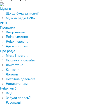
Музика
Що це була за пісня?
Музика радіо Relax
Акції
Програми
Вечір наживо
Relax-читання
Relax-персона
Архів програм
Про радіо
Міста і частоти
Як слухати онлайн
Лайфстайл
Контакти
Логотип
Потрібна допомога
Написати нам
Relax-клуб
Вхід
Забули пароль?
Реєстрація