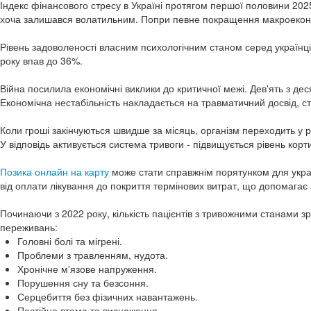
Індекс фінансового стресу в Україні протягом першої половини 202
хоча залишався волатильним. Попри певне покращення макроеконом
Рівень задоволеності власним психологічним станом серед українці
року впав до 36%.
Війна посилила економічні виклики до критичної межі. Дев'ять з дес
Економічна нестабільність накладається на травматичний досвід, 
Коли гроші закінчуються швидше за місяць, організм переходить у
У відповідь активується система тривоги - підвищується рівень корт
Позика онлайн на карту
може стати справжнім порятунком для україн
від оплати лікування до покриття термінових витрат, що допомагає 
Починаючи з 2022 року, кількість пацієнтів з тривожними станами 
переживань:
Головні болі та мігрені.
Проблеми з травленням, нудота.
Хронічне м'язове напруження.
Порушення сну та безсоння.
Серцебиття без фізичних навантажень.
Постійна втома та виснаження.