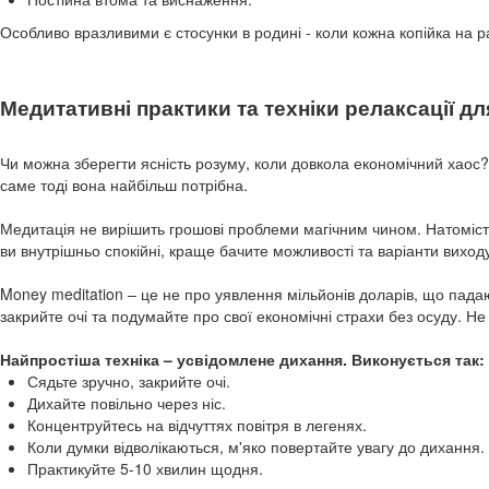
Особливо вразливими є стосунки в родині - коли кожна копійка на р
Медитативні практики та техніки релаксації д
Чи можна зберегти ясність розуму, коли довкола економічний хаос?
саме тоді вона найбільш потрібна.
Медитація не вирішить грошові проблеми магічним чином. Натоміст
ви внутрішньо спокійні, краще бачите можливості та варіанти виходу
Money meditation – це не про уявлення мільйонів доларів, що пада
закрийте очі та подумайте про свої економічні страхи без осуду. Не
Найпростіша техніка – усвідомлене дихання. Виконується так:
Сядьте зручно, закрийте очі.
Дихайте повільно через ніс.
Концентруйтесь на відчуттях повітря в легенях.
Коли думки відволікаються, м'яко повертайте увагу до дихання.
Практикуйте 5-10 хвилин щодня.