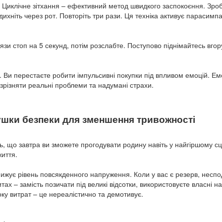
 Циклічне зітхання – ефективний метод швидкого заспокоєння. Зроб
идихніть через рот. Повторіть три рази. Ця техніка активує парасимп
и стоп на 5 секунд, потім розслабте. Поступово піднімайтесь вгору
. Ви перестаєте робити імпульсивні покупки під впливом емоцій. Е
зрізняти реальні проблеми та надумані страхи.
ушки безпеки для зменшення тривожності
ь, що завтра ви зможете прогодувати родину навіть у найгіршому сц
життя.
жує рівень повсякденного напруження. Коли у вас є резерв, неспод
ах – замість позичати під великі відсотки, використовуєте власні н
ку витрат – це нереалістично та демотивує.