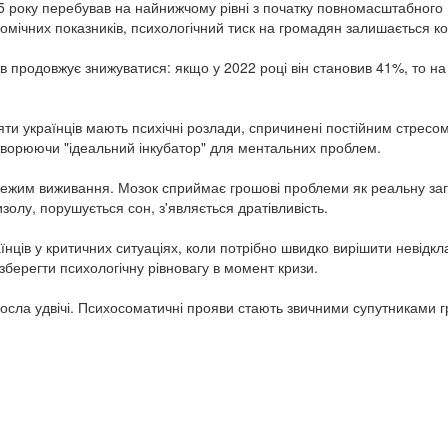
5 року перебував на найнижчому рівні з початку повномасштабного 
ічних показників, психологічний тиск на громадян залишається к
в продовжує знижуватися: якщо у 2022 році він становив 41%, то на
яти українців мають психічні розлади, спричинені постійним стресом
створюючи "ідеальний інкубатор" для ментальних проблем.
 режим виживання. Мозок сприймає грошові проблеми як реальну заг
изолу, порушується сон, з'являється дратівливість.
ців у критичних ситуаціях, коли потрібно швидко вирішити невідкл
зберегти психологічну рівновагу в момент кризи.
зросла удвічі. Психосоматичні прояви стають звичними супутниками 