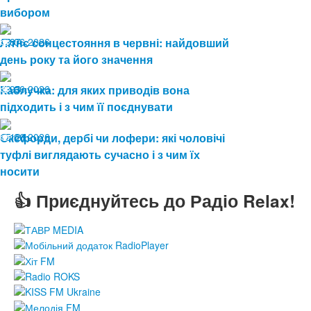
вибором
19.06.2026
Літнє сонцестояння в червні: найдовший
87
день року та його значення
19.06.2026
Каблучка: для яких приводів вона
93
підходить і з чим її поєднувати
15.06.2026
Оксфорди, дербі чи лофери: які чоловічі
121
туфлі виглядають сучасно і з чим їх
носити
👍 Приєднуйтесь до Радіо Relax!