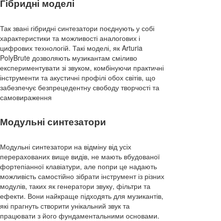
Гібридні моделі
Так звані гібридні синтезатори поєднують у собі
характеристики та можливості аналогових і
цифрових технологій. Такі моделі, як Arturia
PolyBrute дозволяють музикантам сміливо
експериментувати зі звуком, комбінуючи практичні
інструменти та акустичні профілі обох світів, що
забезпечує безпрецедентну свободу творчості та
самовираження
Модульні синтезатори
Модульні синтезатори на відміну від усіх
перерахованих вище видів, не мають вбудованої
фортепіанної клавіатури, але попри це надають
можливість самостійно зібрати інструмент із різних
модулів, таких як генератори звуку, фільтри та
ефекти. Вони найкраще підходять для музикантів,
які прагнуть створити унікальний звук та
працювати з його фундаментальними основами.