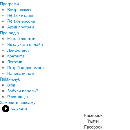
Програми
Вечір наживо
Relax-читання
Relax-персона
Архів програм
Про радіо
Міста і частоти
Як слухати онлайн
Лайфстайл
Контакти
Логотип
Потрібна допомога
Написати нам
Relax-клуб
Вхід
Забули пароль?
Реєстрація
Замовити рекламу
Слухати
Facebook
Twitter
Facebook