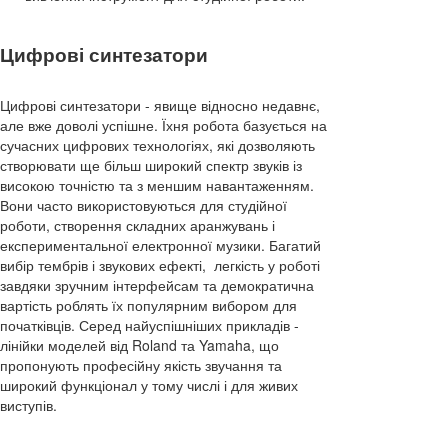
Цифрові синтезатори
Цифрові синтезатори - явище відносно недавнє,
але вже доволі успішне. Їхня робота базується на
сучасних цифрових технологіях, які дозволяють
створювати ще більш широкий спектр звуків із
високою точністю та з меншим навантаженням.
Вони часто використовуються для студійної
роботи, створення складних аранжувань і
експериментальної електронної музики. Багатий
вибір тембрів і звукових ефекті, легкість у роботі
завдяки зручним інтерфейсам та демократична
вартість роблять їх популярним вибором для
початківців. Серед найуспішніших прикладів -
лінійки моделей від Roland та Yamaha, що
пропонують професійну якість звучання та
широкий функціонал у тому числі і для живих
виступів.