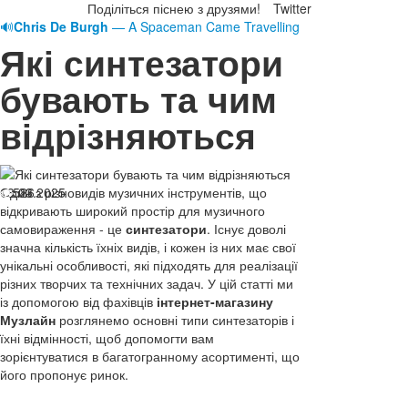
Поділіться піснею з друзями!
Twitter
🔊
Chris De Burgh
— A Spaceman Came Travelling
Які синтезатори
бувають та чим
відрізняються
18.03.2025
Один з різновидів музичних інструментів, що
526
відкривають широкий простір для музичного
самовираження - це
синтезатори
. Існує доволі
значна кількість їхніх видів, і кожен із них має свої
унікальні особливості, які підходять для реалізації
різних творчих та технічних задач. У цій статті ми
із допомогою від фахівців
інтернет-магазину
Музлайн
розглянемо основні типи синтезаторів і
їхні відмінності, щоб допомогти вам
зорієнтуватися в багатогранному асортименті, що
його пропонує ринок.