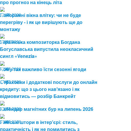
про прогноз на кінець літа
04.08.2026
Панорамні вікна влітку: чи не буде
17
перегріву - і як це вирішують ще до
монтажу
03.08.2026
Українська композиторка Богдана
61
Богуславська випустила неокласичний
сингл «Venezia»
24.07.2026
Чому так важливо їсти сезонні ягоди
30
17.07.2026
Страховки і додаткові послуги до онлайн
48
кредиту: що з цього навʼязано і як
відмовитись — розбір Банкрейт
13.07.2026
Календар магнітних бур на липень 2026
151
08.07.2026
Римські штори в інтер'єрі: стиль,
60
практичність і як не помилитись з