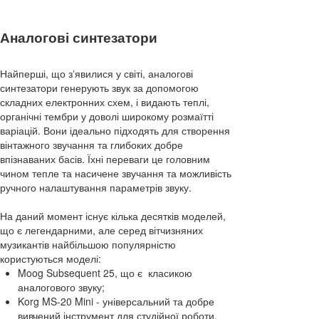
Аналогові синтезатори
Найперші, що зʼявилися у світі, аналогові
синтезатори генерують звук за допомогою
складних електронних схем, і видають теплі,
органічні тембри у доволі широкому розмаїтті
варіацій. Вони ідеально підходять для створення
вінтажного звучання та глибоких добре
впізнаваних басів. Їхні переваги це головним
чином тепле та насичене звучання та можливість
ручного налаштування параметрів звуку.
На даний момент існує кілька десятків моделей,
що є легендарними, але серед вітчизняних
музикантів найбільшою популярністю
користуються моделі:
Moog Subsequent 25, що є класикою
аналогового звуку;
Korg MS-20 Mini - універсальний та добре
вивчений інструмент для студійної роботи.