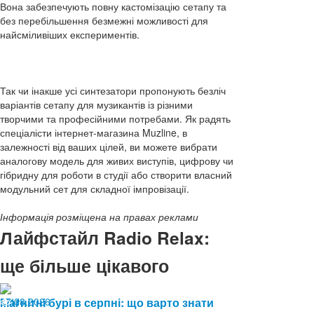
Вона забезпечують повну кастомізацію сетапу та
без перебільшення безмежні можливості для
найсміливіших експериментів.
Так чи інакше усі синтезатори пропонують безліч
варіантів сетапу для музикантів із різними
творчими та професійними потребами. Як радять
спеціалісти інтернет-магазина Muzline, в
залежності від ваших цілей, ви можете вибрати
аналогову модель для живих виступів, цифрову чи
гібридну для роботи в студії або створити власний
модульний сет для складної імпровізації.
Інформація розміщена на правах реклами
Лайфстайл Radio Relax:
ще більше цікавого
07.08.2026
Магнітні бурі в серпні: що варто знати
11