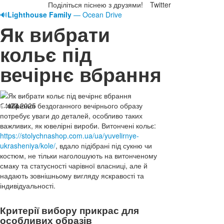
Поділіться піснею з друзями!
Twitter
🔊
Lighthouse Family
— Ocean Drive
Як вибрати
кольє під
вечірнє вбрання
14.03.2025
Створення бездоганного вечірнього образу
474
потребує уваги до деталей, особливо таких
важливих, як ювелірні вироби. Витончені кольє:
https://stolychnashop.com.ua/ua/yuvelirnye-
ukrasheniya/kole/
, вдало підібрані під сукню чи
костюм, не тільки наголошують на витонченому
смаку та статусності чарівної власниці, але й
надають зовнішньому вигляду яскравості та
індивідуальності.
Критерії вибору прикрас для
особливих образів