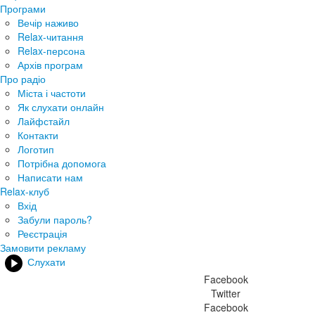
Програми
Вечір наживо
Relax-читання
Relax-персона
Архів програм
Про радіо
Міста і частоти
Як слухати онлайн
Лайфстайл
Контакти
Логотип
Потрібна допомога
Написати нам
Relax-клуб
Вхід
Забули пароль?
Реєстрація
Замовити рекламу
Слухати
Facebook
Twitter
Facebook