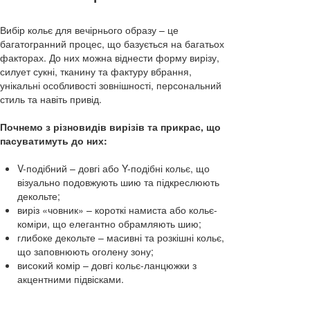
Вибір кольє для вечірнього образу – це
багатогранний процес, що базується на багатьох
факторах. До них можна віднести форму вирізу,
силует сукні, тканину та фактуру вбрання,
унікальні особливості зовнішності, персональний
стиль та навіть привід.
Почнемо з різновидів вирізів та прикрас, що
пасуватимуть до них:
V-подібний – довгі або Y-подібні кольє, що
візуально подовжують шию та підкреслюють
декольте;
виріз «човник» – короткі намиста або кольє-
коміри, що елегантно обрамляють шию;
глибоке декольте – масивні та розкішні кольє,
що заповнюють оголену зону;
високий комір – довгі кольє-ланцюжки з
акцентними підвісками.