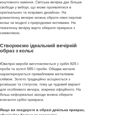
коштовного каміння. Світська вечірка дає більше
свободи у виборі, що може проявлятися в
оригінальних та яскравих дизайнах. На
романтичну вечерю можна обрати ніжні перлові
кольє чи моделі з природними мотивами. На
тематичну вечірку варто обирати прикраси з
символікою.
Створюємо ідеальний вечірній
образ з кольє
Ювелірні вироби виготовляються у сріблі 925-ї
проби та золоті 585-ї проби. Обидва метали
характеризуються привабливим металевим
сяйвом. Золото традиційно асоціюється з
розкішшю та статусом, тому це чудовий варіант
для особливого вечора, зокрема офіційного. На
більш неформальні заходи можна обирати
елегантні срібні прикраси.
Якщо ви поєднуєте в образі декілька прикрас,
зберігайте баланс та гармонію: