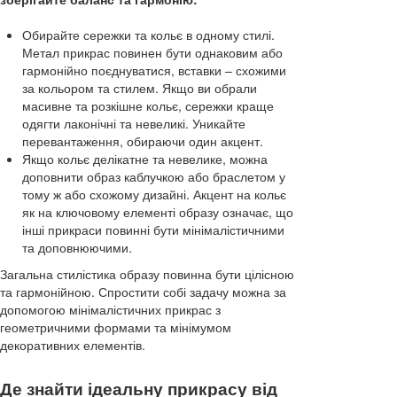
Обирайте сережки та кольє в одному стилі.
Метал прикрас повинен бути однаковим або
гармонійно поєднуватися, вставки – схожими
за кольором та стилем. Якщо ви обрали
масивне та розкішне кольє, сережки краще
одягти лаконічні та невеликі. Уникайте
перевантаження, обираючи один акцент.
Якщо кольє делікатне та невелике, можна
доповнити образ каблучкою або браслетом у
тому ж або схожому дизайні. Акцент на кольє
як на ключовому елементі образу означає, що
інші прикраси повинні бути мінімалістичними
та доповнюючими.
Загальна стилістика образу повинна бути цілісною
та гармонійною. Спростити собі задачу можна за
допомогою мінімалістичних прикрас з
геометричними формами та мінімумом
декоративних елементів.
Де знайти ідеальну прикрасу від