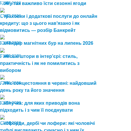
24.07.2026
Чому так важливо їсти сезонні ягоди
30
17.07.2026
Страховки і додаткові послуги до онлайн
47
кредиту: що з цього навʼязано і як
відмовитись — розбір Банкрейт
13.07.2026
Календар магнітних бур на липень 2026
149
08.07.2026
Римські штори в інтер'єрі: стиль,
60
практичність і як не помилитись з
вибором
19.06.2026
Літнє сонцестояння в червні: найдовший
85
день року та його значення
19.06.2026
Каблучка: для яких приводів вона
91
підходить і з чим її поєднувати
15.06.2026
Оксфорди, дербі чи лофери: які чоловічі
116
туфлі виглядають сучасно і з чим їх