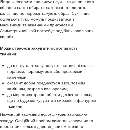
Якщо ж говорити про силует сукні, то до пишного
вбрання варто обирати лаконічні та елегантні
кольє, що не перевантажують образ. Сукні, що
облягають тіло, можуть поєднуватися з
масивними та акценними прикрасами.
Асиметричний крій потребує подібних ювелірних
виробів.
Можна також врахувати особливості
тканини:
до шовку та атласу пасують витончені кольє з
перлами, перламутром або прозорими
каменями;
оксамит добре поєднується з коштовним
камінням, зокрема кольоровим;
до мережива краще обрати делікатне кольє,
що не буде конкурувати з виразною фактурою
тканини.
Наступний важливий пункт – стиль вечірнього
заходу. Офіційний прийом вимагає класичних та
елегантних кольє з дорогоцінних металів та