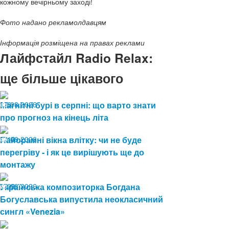
кожному вечірньому заході!
Фото надано рекламолдавцям
Інформація розміщена на правах реклами
Лайфстайл Radio Relax:
ще більше цікавого
07.08.2026
Магнітні бурі в серпні: що варто знати
6
про прогноз на кінець літа
04.08.2026
Панорамні вікна влітку: чи не буде
13
перегріву - і як це вирішують ще до
монтажу
03.08.2026
Українська композиторка Богдана
29
Богуславська випустила неокласичний
сингл «Venezia»