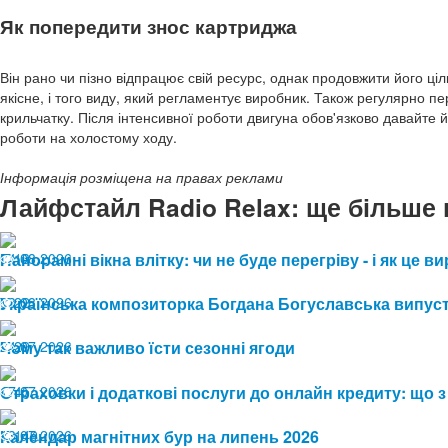
Як попередити знос картриджа
Він рано чи пізно відпрацює свій ресурс, однак продовжити його ц
якісне, і того виду, який регламентує виробник. Також регулярно п
крильчатку. Після інтенсивної роботи двигуна обов'язково давайте
роботи на холостому ходу.
Інформація розміщена на правах реклами
Лайфстайл Radio Relax: ще більше 
04.08.2026
Панорамні вікна влітку: чи не буде перегріву - і як це
13
03.08.2026
Українська композиторка Богдана Богуславська випуст
22
24.07.2026
Чому так важливо їсти сезонні ягоди
29
17.07.2026
Страховки і додаткові послуги до онлайн кредиту: що з
45
13.07.2026
Календар магнітних бур на липень 2026
149