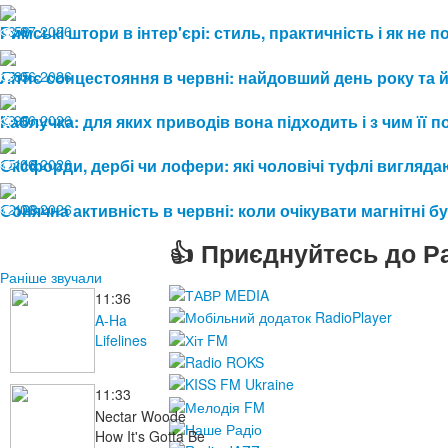
08.07.2026
Римські штори в інтер'єрі: стиль, практичність і як не
58
19.06.2026
Літнє сонцестояння в червні: найдовший день року та 
85
19.06.2026
Каблучка: для яких приводів вона підходить і з чим її 
90
15.06.2026
Оксфорди, дербі чи лофери: які чоловічі туфлі виглядаю
116
12.06.2026
Сонячна активність в червні: коли очікувати магнітні бу
128
👍 Приєднуйтесь до Ра
Раніше звучали
11:36
A-Ha
Lifelines
11:33
Nectar Woode
How It's Gotta Be