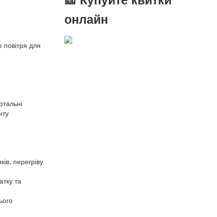
онлайн
 повітря для
ртальні
нту
ів, перегріву
атку та
ього