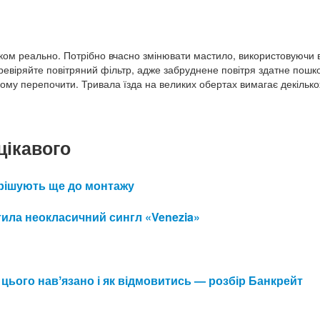
ілком реально. Потрібно вчасно змінювати мастило, використовуючи
еревіряйте повітряний фільтр, адже забруднене повітря здатне пошк
 йому перепочити. Тривала їзда на великих обертах вимагає декільк
цікавого
 вирішують ще до монтажу
ила неокласичний сингл «Venezia»
 цього навʼязано і як відмовитись — розбір Банкрейт