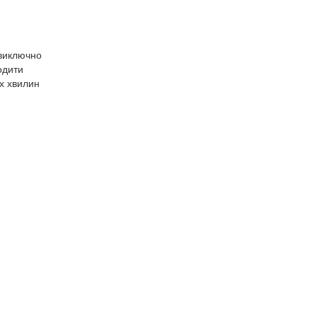
 виключно
одити
ох хвилин