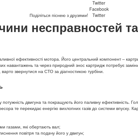
Twitter
Facebook
Поділіться піснею з друзями!
Twitter
ичини несправностей т
паливної ефективності мотора. Його центральний компонент – картри
соких навантажень та через природний знос картридж потребує замін
, варто звернутися на СТО за діагностикою турбіни.
ь
у потужність двигуна та покращують його паливну ефективність. Гол
есора те перекидає енергію вихлопних газів до системи впуску. Ка
ми газами, які обертають вал;
иснення повітря та подачу його у двигун;