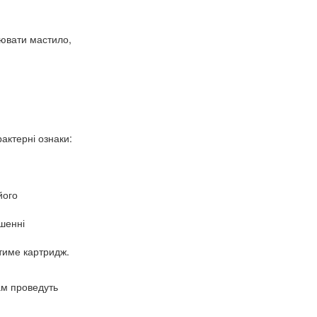
нювати мастило,
актерні ознаки:
його
ошенні
тиме картридж.
ам проведуть