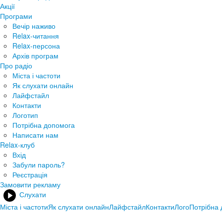
Акції
Програми
Вечір наживо
Relax-читання
Relax-персона
Архів програм
Про радіо
Міста і частоти
Як слухати онлайн
Лайфстайл
Контакти
Логотип
Потрібна допомога
Написати нам
Relax-клуб
Вхід
Забули пароль?
Реєстрація
Замовити рекламу
Слухати
Міста і частоти
Як слухати онлайн
Лайфстайл
Контакти
Лого
Потрібна