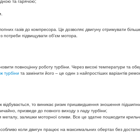
дною та гарячою;
м.
пних газів до компресора. Це дозволяє двигуну отримувати більше
з потреби підвищувати об'єм мотора.
новити повноцінну роботу турбіни. Через високі температури та обе
ж турбіни
та замінити його – це один з найпростіших варіантів ремо
ак відбувається, то виникає ризик пришвидшення зношення підшипник
чайно, призведе до повного виходу з ладу турбіни;
и металу, залишки моторної оливи. Все це здатне пошкодити крильч
 особливо коли двигун працює на максимальних обертах без достатн