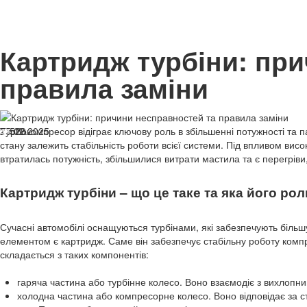
Картридж турбіни: пр
правила заміни
25.02.2025
Турбокомпресор відіграє ключову роль в збільшенні потужності та 
529
стану залежить стабільність роботи всієї системи. Під впливом ви
втратилась потужність, збільшилися витрати мастила та є перегріви
Картридж турбіни – що це таке та яка його рол
Сучасні автомобілі оснащуються турбінами, які забезпечують більш
елементом є картридж. Саме він забезпечує стабільну роботу компр
складається з таких компонентів:
гаряча частина або турбінне колесо. Воно взаємодіє з вихлопни
холодна частина або компресорне колесо. Воно відповідає за ст