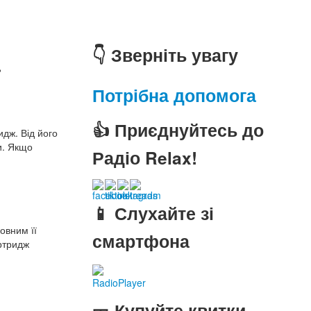
а
👇 Зверніть увагу
Потрібна допомога
👍 Приєднуйтесь до
дж. Від його
и. Якщо
Радіо Relax!
📱 Слухайте зі
овним її
смартфона
ртридж
RadioPlayer
🎫 Купуйте квитки