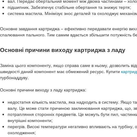
вал. Передає обертальний момент між двома частинами – холо
підшипник. Забезпечує стабільне обертання та знижує тертя;
система мастила. Мінімізує знос деталей та охолоджує механіз
Основне завдання картриджа – ефективно передавати енергію вихло
спалювання пального. Тим самим вдається збільшити потужність бе
Основні причини виходу картриджа з ладу
Заміна цього компоненту, якщо справа саме в ньому, дозволить від
швидкості даний компонент має обмежений ресурс. Купити
картрид
турбонаддуву.
Основні причини виходу з ладу картриджа:
недостатня кількість мастила, яка надходить в систему. Якщо т
валу. Це може стати причиною заклинювання картриджа, що, зви
потрапляння сторонніх предметів. Це можуть бути пил, частинк
внутрішні компоненти;
перегрів. Високі температури негативно впливають на турбіну,
охолодження;