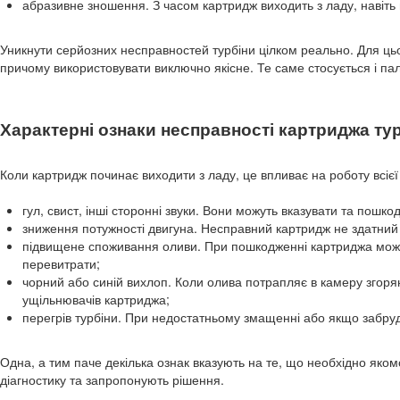
абразивне зношення. З часом картридж виходить з ладу, навіть 
Уникнути серйозних несправностей турбіни цілком реально. Для ць
причому використовувати виключно якісне. Те саме стосується і па
Характерні ознаки несправності картриджа ту
Коли картридж починає виходити з ладу, це впливає на роботу всіє
гул, свист, інші сторонні звуки. Вони можуть вказувати та пош
зниження потужності двигуна. Несправний картридж не здатний 
підвищене споживання оливи. При пошкодженні картриджа може 
перевитрати;
чорний або синій вихлоп. Коли олива потрапляє в камеру згорян
ущільнювачів картриджа;
перегрів турбіни. При недостатньому змащенні або якщо забруд
Одна, а тим паче декілька ознак вказують на те, що необхідно яко
діагностику та запропонують рішення.