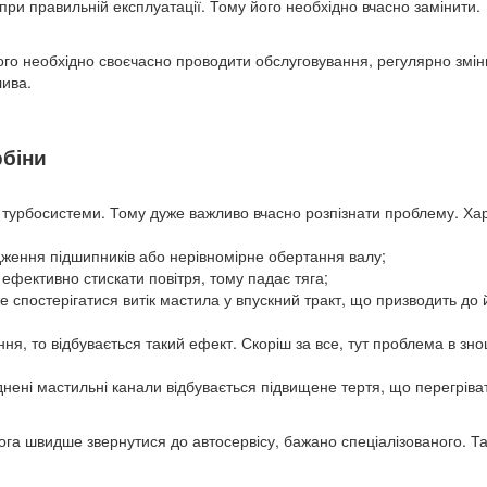
при правильній експлуатації. Тому його необхідно вчасно замінити.
ого необхідно своєчасно проводити обслуговування, регулярно змі
лива.
рбіни
ї турбосистеми. Тому дуже важливо вчасно розпізнати проблему. Хар
кодження підшипників або нерівномірне обертання валу;
ефективно стискати повітря, тому падає тяга;
спостерігатися витік мастила у впускний тракт, що призводить до 
ня, то відбувається такий ефект. Скоріш за все, тут проблема в зн
нені мастильні канали відбувається підвищене тертя, що перегріва
мога швидше звернутися до автосервісу, бажано спеціалізованого. Т