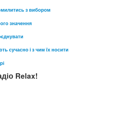
 помилитись з вибором
його значення
поєднувати
ть сучасно і з чим їх носити
рі
діо Relax!