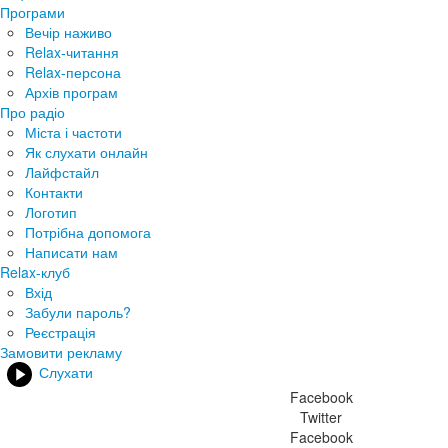
Програми
Вечір наживо
Relax-читання
Relax-персона
Архів програм
Про радіо
Міста і частоти
Як слухати онлайн
Лайфстайл
Контакти
Логотип
Потрібна допомога
Написати нам
Relax-клуб
Вхід
Забули пароль?
Реєстрація
Замовити рекламу
Слухати
Facebook
Twitter
Facebook