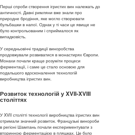
Перші спроби створення ігристих вин належать до
античності. Давні римляни вже знали про
природне бродіння, яке могло створювати
бульбашки в напої. Однак у ті часи це явище не
було контрольованим і сприймалося як
випадковість.
У середньовіччі традиції виноробства
продовжували розвиватися в монастирях Європи.
Монахи почали краще розуміти процеси
ферментації, і саме це стало основою для
подальшого вдосконалення технологій
виробництва ігристих вин.
Розвиток технологій у XVII-XVIII
століттях
У XVII столітті технології виробництва ігристих вин
отримали значний розвиток. Французькі винороби
в регіоні Шампань почали експериментувати з
вторинною ферментацією в пляшках. Це було