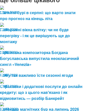
07.08.2026
Магнітні бурі в серпні: що варто знати
6
про прогноз на кінець літа
04.08.2026
Панорамні вікна влітку: чи не буде
13
перегріву - і як це вирішують ще до
монтажу
03.08.2026
Українська композиторка Богдана
29
Богуславська випустила неокласичний
сингл «Venezia»
24.07.2026
Чому так важливо їсти сезонні ягоди
30
17.07.2026
Страховки і додаткові послуги до онлайн
48
кредиту: що з цього навʼязано і як
відмовитись — розбір Банкрейт
13.07.2026
Календар магнітних бур на липень 2026
149