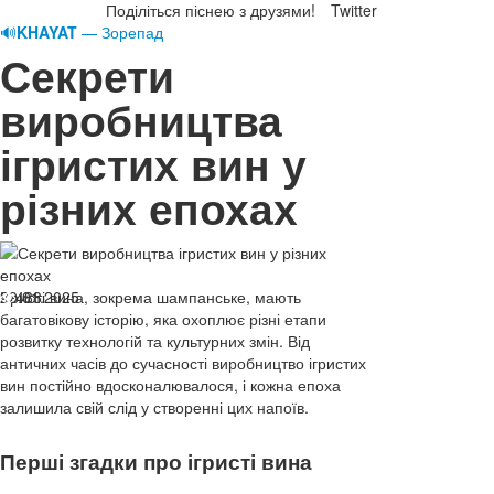
Поділіться піснею з друзями!
Twitter
🔊
KHAYAT
— Зорепад
Секрети
виробництва
ігристих вин у
різних епохах
29.01.2025
Ігристі вина, зокрема шампанське, мають
488
багатовікову історію, яка охоплює різні етапи
розвитку технологій та культурних змін. Від
античних часів до сучасності виробництво ігристих
вин постійно вдосконалювалося, і кожна епоха
залишила свій слід у створенні цих напоїв.
Перші згадки про ігристі вина