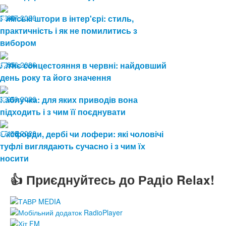
08.07.2026
Римські штори в інтер'єрі: стиль,
60
практичність і як не помилитись з
вибором
19.06.2026
Літнє сонцестояння в червні: найдовший
85
день року та його значення
19.06.2026
Каблучка: для яких приводів вона
91
підходить і з чим її поєднувати
15.06.2026
Оксфорди, дербі чи лофери: які чоловічі
116
туфлі виглядають сучасно і з чим їх
носити
👍 Приєднуйтесь до Радіо Relax!