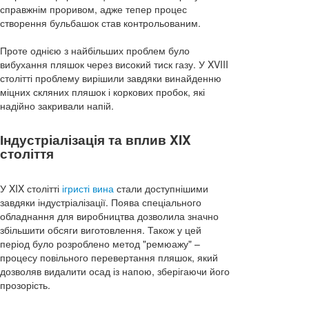
справжнім проривом, адже тепер процес
створення бульбашок став контрольованим.
Проте однією з найбільших проблем було
вибухання пляшок через високий тиск газу. У XVIII
столітті проблему вирішили завдяки винайденню
міцних скляних пляшок і коркових пробок, які
надійно закривали напій.
Індустріалізація та вплив XIX
століття
У XIX столітті
ігристі вина
стали доступнішими
завдяки індустріалізації. Поява спеціального
обладнання для виробництва дозволила значно
збільшити обсяги виготовлення. Також у цей
період було розроблено метод "ремюажу" –
процесу повільного перевертання пляшок, який
дозволяв видалити осад із напою, зберігаючи його
прозорість.