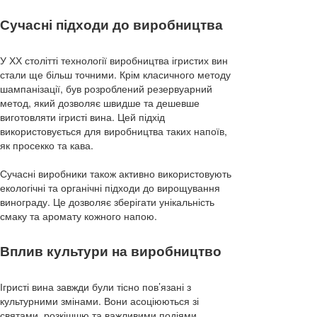
Сучасні підходи до виробництва
У ХХ столітті технології виробництва ігристих вин
стали ще більш точними. Крім класичного методу
шампанізації, був розроблений резервуарний
метод, який дозволяє швидше та дешевше
виготовляти ігристі вина. Цей підхід
використовується для виробництва таких напоїв,
як просекко та кава.
Сучасні виробники також активно використовують
екологічні та органічні підходи до вирощування
винограду. Це дозволяє зберігати унікальність
смаку та аромату кожного напою.
Вплив культури на виробництво
Ігристі вина завжди були тісно пов’язані з
культурними змінами. Вони асоціюються зі
святами, розкішшю та важливими подіями.