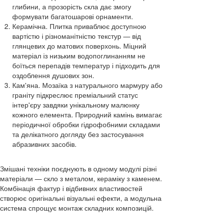
глибини, а прозорість скла дає змогу
формувати багатошарові орнаменти.
Керамічна. Плитка приваблює доступною
вартістю і різноманітністю текстур — від
глянцевих до матових поверхонь. Міцний
матеріал із низьким водопоглинанням не
боїться перепадів температур і підходить для
оздоблення душових зон.
Кам'яна. Мозаїка з натурального мармуру або
граніту підкреслює преміальний статус
інтер'єру завдяки унікальному малюнку
кожного елемента. Природний камінь вимагає
періодичної обробки гідрофобними складами
та делікатного догляду без застосування
абразивних засобів.
Змішані техніки поєднують в одному модулі різні
матеріали — скло з металом, кераміку з каменем.
Комбінація фактур і відбивних властивостей
створює оригінальні візуальні ефекти, а модульна
система спрощує монтаж складних композицій.