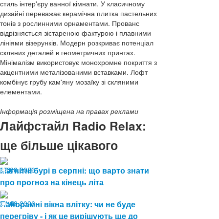
стиль інтер'єру ванної кімнати. У класичному
дизайні переважає керамічна плитка пастельних
тонів з рослинними орнаментами. Прованс
відрізняється зістареною фактурою і плавними
лініями візерунків. Модерн розкриває потенціал
скляних деталей в геометричних принтах.
Мінімалізм використовує монохромне покриття з
акцентними металізованими вставками. Лофт
комбінує грубу кам'яну мозаїку зі скляними
елементами.
Інформація розміщена на правах реклами
Лайфстайл Radio Relax:
ще більше цікавого
07.08.2026
Магнітні бурі в серпні: що варто знати
3
про прогноз на кінець літа
04.08.2026
Панорамні вікна влітку: чи не буде
13
перегріву - і як це вирішують ще до