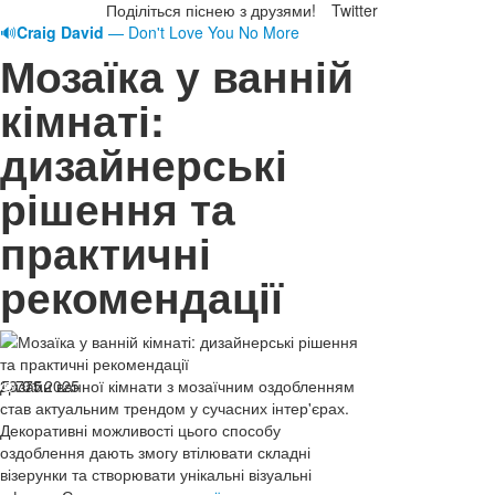
Поділіться піснею з друзями!
Twitter
🔊
Craig David
— Don't Love You No More
Мозаїка у ванній
кімнаті:
дизайнерські
рішення та
практичні
рекомендації
23.01.2025
Дизайн ванної кімнати з мозаїчним оздобленням
775
став актуальним трендом у сучасних інтер'єрах.
Декоративні можливості цього способу
оздоблення дають змогу втілювати складні
візерунки та створювати унікальні візуальні