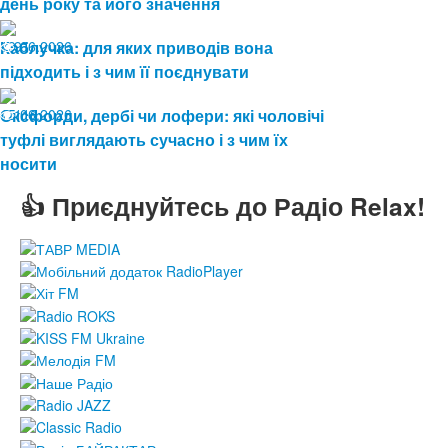
день року та його значення
19.06.2026
Каблучка: для яких приводів вона
91
підходить і з чим її поєднувати
15.06.2026
Оксфорди, дербі чи лофери: які чоловічі
116
туфлі виглядають сучасно і з чим їх
носити
👍 Приєднуйтесь до Радіо Relax!