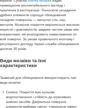
ефекти. Сучасна
плитка мозаїка
надає
приміщенню респектабельного вигляду і
практична в експлуатації. Технологія укладання
дрібних елементів спрощує облицювання
складних поверхонь — вигнутих стін, ніш,
виступів. Мозаїчне покриття вирізняється високою
міцністю і довговічністю завдяки частим швам між
елементами, які розподіляють навантаження по
всій поверхні. За умови правильного монтажу і
регулярного догляду термін служби облицювання
досягає 30 років.
Види мозаїки та їхні
характеристики
Зазвичай для облицювання використовують такі
види мозаїки:
Скляна. Покриття має нульове
водопоглинання і стійкість до агресивних
мийних засобів. Дзеркальна поверхня
елементів відбиває світло, створюючи ефект