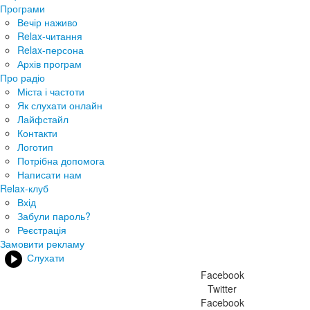
Програми
Вечір наживо
Relax-читання
Relax-персона
Архів програм
Про радіо
Міста і частоти
Як слухати онлайн
Лайфстайл
Контакти
Логотип
Потрібна допомога
Написати нам
Relax-клуб
Вхід
Забули пароль?
Реєстрація
Замовити рекламу
Слухати
Facebook
Twitter
Facebook