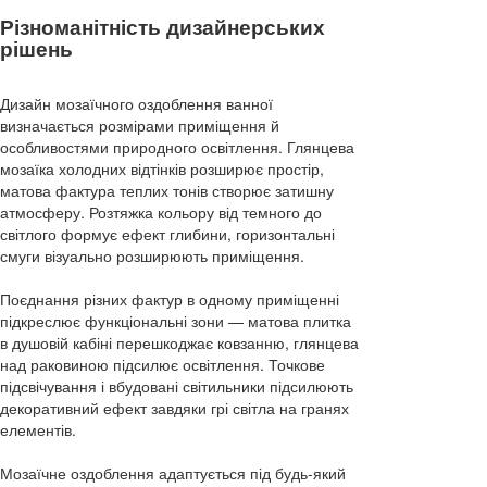
Різноманітність дизайнерських
рішень
Дизайн мозаїчного оздоблення ванної
визначається розмірами приміщення й
особливостями природного освітлення. Глянцева
мозаїка холодних відтінків розширює простір,
матова фактура теплих тонів створює затишну
атмосферу. Розтяжка кольору від темного до
світлого формує ефект глибини, горизонтальні
смуги візуально розширюють приміщення.
Поєднання різних фактур в одному приміщенні
підкреслює функціональні зони — матова плитка
в душовій кабіні перешкоджає ковзанню, глянцева
над раковиною підсилює освітлення. Точкове
підсвічування і вбудовані світильники підсилюють
декоративний ефект завдяки грі світла на гранях
елементів.
Мозаїчне оздоблення адаптується під будь-який