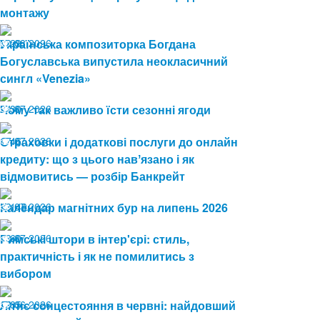
монтажу
03.08.2026
Українська композиторка Богдана
29
Богуславська випустила неокласичний
сингл «Venezia»
24.07.2026
Чому так важливо їсти сезонні ягоди
30
17.07.2026
Страховки і додаткові послуги до онлайн
46
кредиту: що з цього навʼязано і як
відмовитись — розбір Банкрейт
13.07.2026
Календар магнітних бур на липень 2026
149
08.07.2026
Римські штори в інтер'єрі: стиль,
60
практичність і як не помилитись з
вибором
19.06.2026
Літнє сонцестояння в червні: найдовший
85