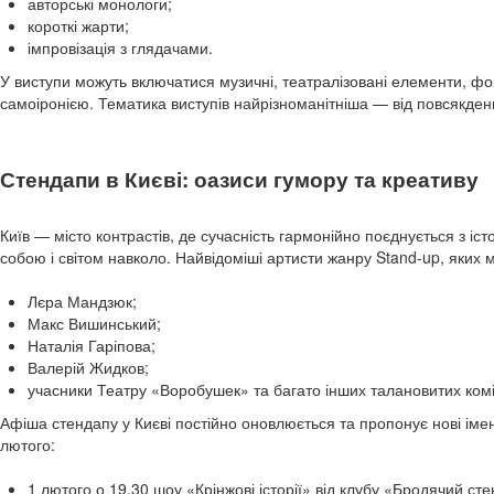
авторські монологи;
короткі жарти;
імпровізація з глядачами.
У виступи можуть включатися музичні, театралізовані елементи, ф
самоіронією. Тематика виступів найрізноманітніша — від повсякденн
Стендапи в Києві: оазиси гумору та креативу
Київ — місто контрастів, де сучасність гармонійно поєднується з іст
собою і світом навколо. Найвідоміші артисти жанру Stand-up, яких 
Лєра Мандзюк;
Макс Вишинський;
Наталія Гаріпова;
Валерій Жидков;
учасники Театру «Воробушек» та багато інших талановитих комі
Афіша стендапу у Києві постійно оновлюється та пропонує нові іме
лютого:
1 лютого о 19.30 шоу «Крінжові історії» від клубу «Бродячий с