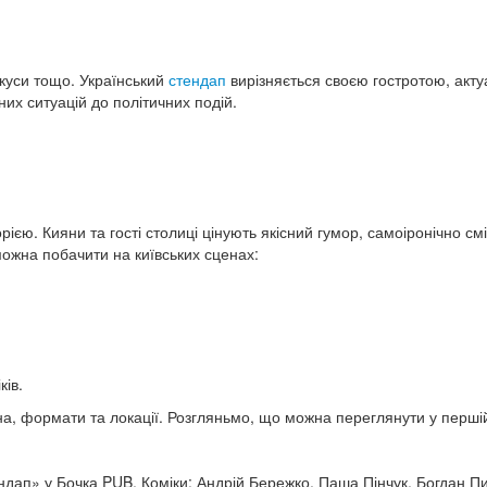
окуси тощо. Український
стендап
вирізняється своєю гостротою, акту
их ситуацій до політичних подій.
орією. Кияни та гості столиці цінують якісний гумор, самоіронічно с
можна побачити на київських сценах:
ків.
на, формати та локації. Розгляньмо, що можна переглянути у перші
тендап» у Бочка PUB. Коміки: Андрій Бережко, Паша Пінчук, Богдан П