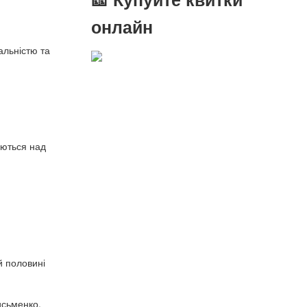
онлайн
альністю та
міються над
й половині
исьменко.