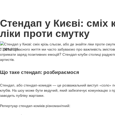
Стендап у Києві: сміх 
ліки проти смутку
22.01.2025
У ритмі сучасного життя ми часто забуваємо про важливість змістовн
521
отримати заряд позитивних емоцій? Стендап-клуби столиці радують р
артистів.
Що таке стендап: розбираємося
Стендап, або стендап-комедія — це розважальний виступ «соло» пе
клубів. На шоу може бути ведучий, який забезпечує комунікацію з при
заводить публіку жартами.
Репертуар стендап-коміків різноманітний: