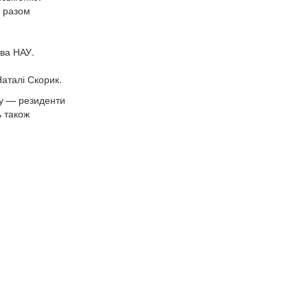
м разом
тва НАУ.
аталі Скорик.
ду — резиденти
ь також