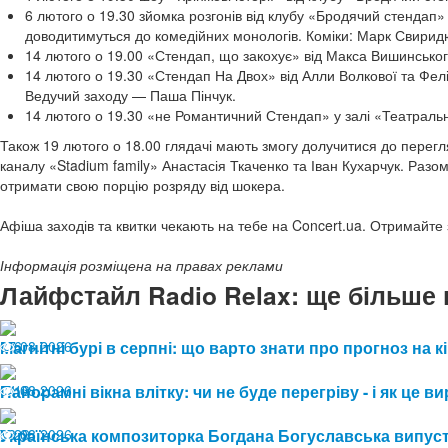
6 лютого о 19.30 зйомка розгонів від клубу «Бродячий стендап» 
доводитимуться до комедійних монологів. Коміки: Марк Свиридю
14 лютого о 19.00 «Стендап, що закохує» від Макса Вишинського
14 лютого о 19.30 «Стендап На Двох» від Алли Волкової та Фелі
Ведучий заходу — Паша Пінчук.
14 лютого о 19.30 «не Романтичний Стендап» у залі «Театраль
Також 19 лютого о 18.00 глядачі мають змогу долучитися до перег
каналу «Stadium family» Анастасія Ткаченко та Іван Кухарчук. Разом
отримати свою порцію розряду від шокера.
Афіша заходів та квитки чекають на тебе на Concert.ua. Отримайте 
Інформація розміщена на правах реклами
Лайфстайл Radio Relax: ще більше 
07.08.2026
Магнітні бурі в серпні: що варто знати про прогноз на к
6
04.08.2026
Панорамні вікна влітку: чи не буде перегріву - і як це
13
03.08.2026
Українська композиторка Богдана Богуславська випуст
29