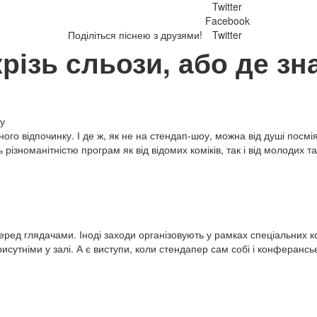
Twitter
Facebook
Поділіться піснею з друзями!
Twitter
крізь сльози, або де зн
ого відпочинку. І де ж, як не на стендап-шоу, можна від душі посмі
ізноманітністю програм як від відомих коміків, так і від молодих т
ред глядачами. Іноді заходи організовують у рамках спеціальних 
сутніми у залі. А є виступи, коли стендапер сам собі і конферансьє,