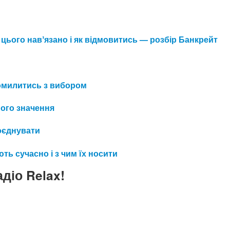
 цього навʼязано і як відмовитись — розбір Банкрейт
 помилитись з вибором
його значення
поєднувати
ть сучасно і з чим їх носити
діо Relax!