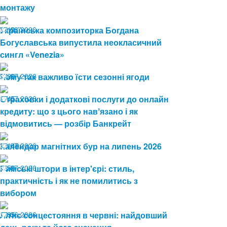
монтажу
03.08.2026
Українська композиторка Богдана
19
Богуславська випустила неокласичний
сингл «Venezia»
24.07.2026
Чому так важливо їсти сезонні ягоди
29
17.07.2026
Страховки і додаткові послуги до онлайн
45
кредиту: що з цього навʼязано і як
відмовитись — розбір Банкрейт
13.07.2026
Календар магнітних бур на липень 2026
149
08.07.2026
Римські штори в інтер'єрі: стиль,
58
практичність і як не помилитись з
вибором
19.06.2026
Літнє сонцестояння в червні: найдовший
85