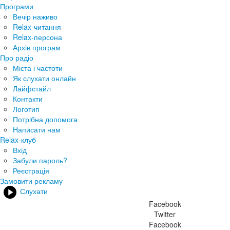
Програми
Вечір наживо
Relax-читання
Relax-персона
Архів програм
Про радіо
Міста і частоти
Як слухати онлайн
Лайфстайл
Контакти
Логотип
Потрібна допомога
Написати нам
Relax-клуб
Вхід
Забули пароль?
Реєстрація
Замовити рекламу
Слухати
Facebook
Twitter
Facebook