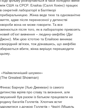
Події фільму розгортаються в часи холодної війни
між США та СРСР. Елайза (Саллі Хокінс) працює
в секретній лабораторії в Балтіморі
прибиральницею. Жінка веде тихе та одноманітне
життя, адже після перенесеної у дитинстві
хвороби вона не може говорити. Та все
змінюється після того, як в лабораторію привозять
новий об’єкт вивчення – людину-амфібію (Даг
Джонс). Між цією істотою та Елайзою виникає
своєрідний зв'язок, тож дізнавшись, що амфібію
збираються вбити, жінка вирішує перешкодити
цьому.
«Найвеличніший шоумен»
(The Greatest Showman)
Фінеас Барнум (Хью Джекман) із самого
дитинства мріяв про славу та визнання, але
змушений був разом із батьком працювати на
родину багатіїв Голлетів. Хлопчик встиг
здружитися з дочкою Голлетів – Черіті (Мішель