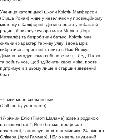
Учениця католицької школи Крістін Макферсон
(Сірша Ронан) живе у невеличкому провінційному
містечку в Каліфорнії. Дівчина росте у небагатій
родині, її виховує сувора мати Меріон (Лорі
Меткалф) та безробітний батько. Крістін має
сильний характер та живу уяву, і вона мріє
вибратися з провінції та жити в Нью-Йорку.
Дівчина вигадує сама собі нове ім’я – Леді-Птаха,
та робить усе, щоб здійснити свою мрію, проте
підтримує її в цьому лише її старший зведений
брат.
«Назви мене своїм ім’ям»
(Call me by your name)
17-річний Еліо (Тімоті Шаламе) живе з родиною
на півночі Італії. Його батько, професор
археології, запрошує на літо помічника, 24-річного
Олівера (Армі Гаммер), і Еліо навіть змушений