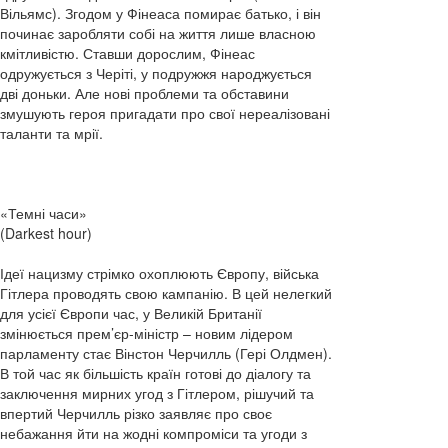
Вільямс). Згодом у Фінеаса помирає батько, і він
починає заробляти собі на життя лише власною
кмітливістю. Ставши дорослим, Фінеас
одружується з Черіті, у подружжя народжується
дві доньки. Але нові проблеми та обставини
змушують героя пригадати про свої нереалізовані
таланти та мрії.
«Темні часи»
(Darkest hour)
Ідеї нацизму стрімко охоплюють Європу, війська
Гітлера проводять свою кампанію. В цей нелегкий
для усієї Європи час, у Великій Британії
змінюється прем’єр-міністр – новим лідером
парламенту стає Вінстон Черчилль (Гері Олдмен).
В той час як більшість країн готові до діалогу та
заключення мирних угод з Гітлером, рішучий та
впертий Черчилль різко заявляє про своє
небажання йти на жодні компроміси та угоди з