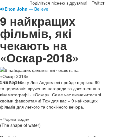
Поділіться піснею з друзями!
Twitter
🔊
Elton John
— Believe
9 найкращих
фільмів, які
чекають на
«Оскар-2018»
23.02.2018
4-го березня у Лос-Анджелесі пройде щорічна 90-
515
та церемонія вручення нагороди за досягнення в
кінематографі - «Оскар». Саме час визначитися зі
своїми фаворитами! Тож для вас – 9 найкращих
фільмів для легкого та спокійного вечора.
«Форма води»
(The shape of water)