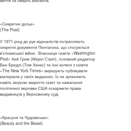
життя та смерть Вінсента.
«Секретне досьє»
(The Post)
У 1971 році до рук журналістів потрапляють
секретні документи Пентагона, що стосуються
в’єтнамської війни. Власниця газети «Washington
Post» Кей Грем (Меріл Стріп), головний редактор
Бен Бредлі (Том Хенкс) та їхні колеги з газети
«The New York Times» вирішують публікувати
матеріали у своїх виданнях. Їх не зупиняють
навіть загрози закриття газет та намагання
політичної верхівки США оскаржити права
видавництв у Верховному суді.
«Красуня та Чудовисько»
(Beauty and the Beast)