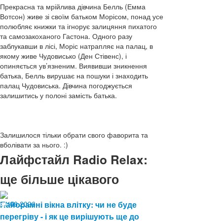
Прекрасна та мрійлива дівчина Белль (Емма
Вотсон) живе зі своїм батьком Морісом, понад усе
полюбляє книжки та ігнорує залицяння пихатого
та самозакоханого Гастона. Одного разу
заблукавши в лісі, Моріс натрапляє на палац, в
якому живе Чудовисько (Ден Стівенс), і
опиняється ув’язненим. Виявивши зникнення
батька, Белль вирушає на пошуки і знаходить
палац Чудовиська. Дівчина погоджується
залишитись у полоні замість батька.
Залишилося тільки обрати свого фаворита та
вболівати за нього. :)
Лайфстайл Radio Relax:
ще більше цікавого
04.08.2026
Панорамні вікна влітку: чи не буде
13
перегріву - і як це вирішують ще до