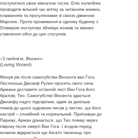
поступитися свою кімнатою гостю. Еліо полюбляє
проводити вільний час влітку за читанням книжок,
плаванням та прогулянками зі своєю дівчиною
Марсією. Проте проживання в одному будинку з
Олівером поступово зближує юнаків та змінює
ставлення обох до цих стосунків.
«З любов'ю, Вінсент»
(Loving Vincent)
Минув рік після самогубства Вінсента ван Гога.
Листоноша Джозеф Рулен просить свого сина
Армана доставити останній лист Ван Гога його
братові, Тео. Самогубство Вінсента здається
Джозефу надто підозрілим, адже за декілька
тижнів до цього художник писав у листах, що його
настрій – спокійний та нормальний. Приїхавши до
Парижу, Арман дізнається, що Тео помер через
півроку після смерті Ван Гога. І згодом перед
юнаком відкриється ще багато таємниць про