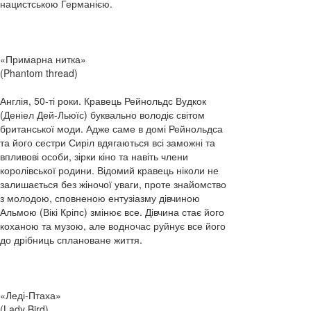
нацистською Германією.
«Примарна нитка»
(Phantom thread)
Англія, 50-ті роки. Кравець Рейнольдс Вудкок
(Деніел Дей-Льюїс) буквально володіє світом
британської моди. Адже саме в домі Рейнольдса
та його сестри Сиріл вдягаються всі заможні та
впливові особи, зірки кіно та навіть члени
королівської родини. Відомий кравець ніколи не
залишається без жіночої уваги, проте знайомство
з молодою, сповненою ентузіазму дівчиною
Альмою (Вікі Кріпс) змінює все. Дівчина стає його
коханою та музою, але водночас руйнує все його
до дрібниць сплановане життя.
«Леді-Птаха»
(Lady Bird)