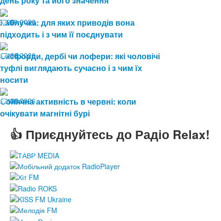
день року та його значення
19.06.2026
Каблучка: для яких приводів вона
90
підходить і з чим її поєднувати
15.06.2026
Оксфорди, дербі чи лофери: які чоловічі
116
туфлі виглядають сучасно і з чим їх
носити
12.06.2026
Сонячна активність в червні: коли
128
очікувати магнітні бурі
👍 Приєднуйтесь до Радіо Relax!