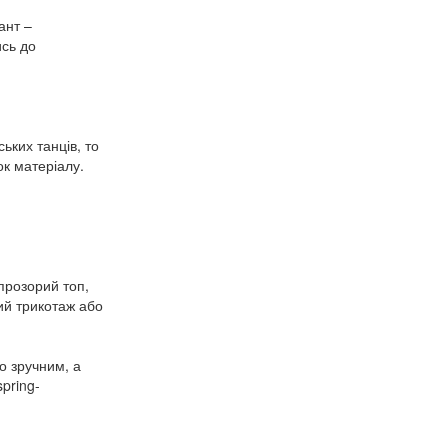
ант –
ись до
ких танців, то
к матеріалу.
прозорий топ,
ий трикотаж або
о зручним, а
pring-