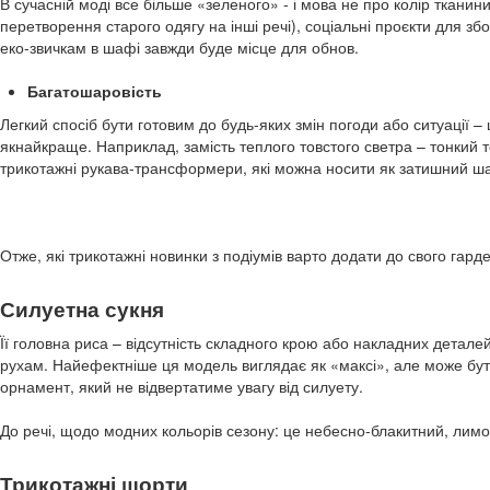
В сучасній моді все більше «зеленого» - і мова не про колір тканини
перетворення старого одягу на інші речі), соціальні проєкти для зб
еко-звичкам в шафі завжди буде місце для обнов.
Багатошаровість
Легкий спосіб бути готовим до будь-яких змін погоди або ситуації –
якнайкраще. Наприклад, замість теплого товстого светра – тонкий 
трикотажні рукава-трансформери, які можна носити як затишний ш
Отже, які трикотажні новинки з подіумів варто додати до свого гард
Силуетна сукня
Її головна риса – відсутність складного крою або накладних детал
рухам. Найефектніше ця модель виглядає як «максі», але може бут
орнамент, який не відвертатиме увагу від силуету.
До речі, щодо модних кольорів сезону: це небесно-блакитний, лимо
Трикотажні шорти