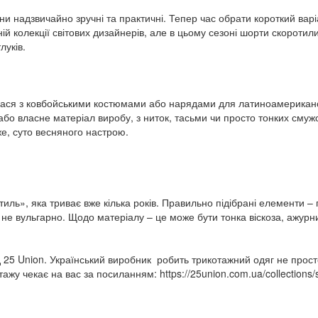
ни надзвичайно зручні та практичні. Тепер час обрати короткий варі
й колекції світових дизайнерів, але в цьому сезоні шорти скоротил
луків.
лася з ковбойськими костюмами або нарядами для латиноамерикансь
о власне матеріал виробу, з ниток, тасьми чи просто тонких смужо
же, суто весняного настрою.
ль», яка триває вже кілька років. Правильно підібрані елементи – 
 не вульгарно. Щодо матеріалу – це може бути тонка віскоза, ажурн
 25 Union. Український виробник робить трикотажний одяг не прост
жу чекає на вас за посиланням: https://25union.com.ua/collections/s