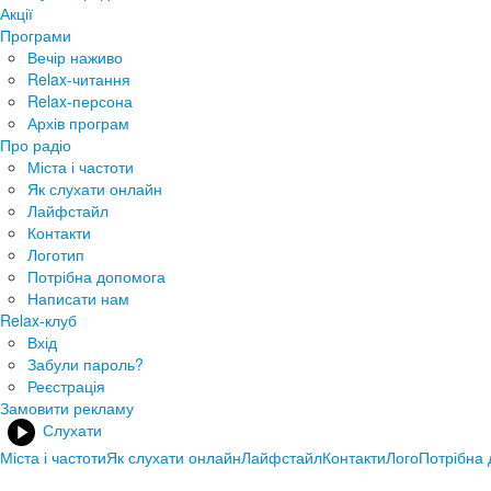
Акції
Програми
Вечір наживо
Relax-читання
Relax-персона
Архів програм
Про радіо
Міста і частоти
Як слухати онлайн
Лайфстайл
Контакти
Логотип
Потрібна допомога
Написати нам
Relax-клуб
Вхід
Забули пароль?
Реєстрація
Замовити рекламу
Слухати
Міста і частоти
Як слухати онлайн
Лайфстайл
Контакти
Лого
Потрібна