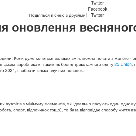
Twitter
Facebook
Поділіться піснею з друзями!
Twitter
ля оновлення весняног
 людини. Коли дуже хочеться великих змін, можна почати з малого - 
аїнським виробникам, таким як бренд трикотажного одягу
25 Union
, 
то 2024, і вибрати кілька влучних новинок.
их аутфітів з мінімуму елементів, які ідеально пасують один одном
ота, спорт, відпочинок тощо), то база відповідає способу життя вза