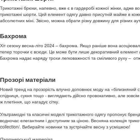
Трикотажні брюки, напевно, вже є в гардеробі кожної жінки, адже во
трикотажні шорти. Цей елемент одягу давно присутній майже в кожні
абсолютних міні. Звісно, можна обрати різну довжину для різних аут
Бахрома
Хіт сезону весна-літо 2024 – бахрома. Якщо раніше вона асоціюва
тепер торочки є всюди. Це може бути лише декоративний елемент аб
Бахрома надає наряду трохи легковажності та сміливого руху – от
Прозорі матеріали
Новий тренд на прозорість влучно доповнює моду на «білизняний сти
спідниця, сукня тощо - виглядають дійсно провокативно, але зовсім
ж плетіння, що нагадує сітку.
Ультрамодні та класичні моделі трикотажного одягу пропонує бренд
водночас елегантним і доступним за ціною. Весняна колекція трикота
collection/. Вибирайте новинки та зустрічайте весну з усмішкою!
Партнерський матеріал