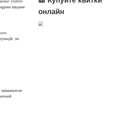
клінг (тобто
Завдяки вашим
онлайн
ього
ункцій, як
не заважаючи
ьмяний