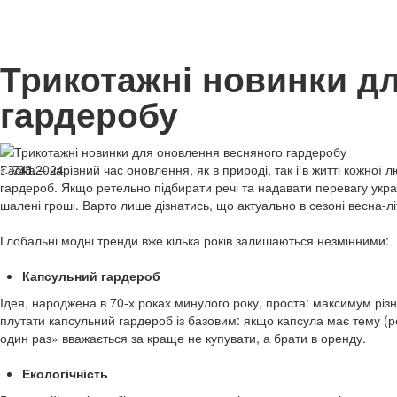
Трикотажні новинки д
гардеробу
13.03.2024
Весна – чарівний час оновлення, як в природі, так і в житті кожної
741
гардероб. Якщо ретельно підбирати речі та надавати перевагу укр
шалені гроші. Варто лише дізнатись, що актуально в сезоні весна-лі
Глобальні модні тренди вже кілька років залишаються незмінними:
Капсульний гардероб
Ідея, народжена в 70-х роках минулого року, проста: максимум різн
плутати капсульний гардероб із базовим: якщо капсула має тему (роб
один раз» вважається за краще не купувати, а брати в оренду.
Екологічність