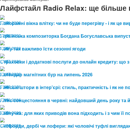
Лайфстайл Radio Relax: ще більше 
04.08.2026
Панорамні вікна влітку: чи не буде перегріву - і як це
13
03.08.2026
Українська композиторка Богдана Богуславська випуст
19
24.07.2026
Чому так важливо їсти сезонні ягоди
29
17.07.2026
Страховки і додаткові послуги до онлайн кредиту: що з
45
13.07.2026
Календар магнітних бур на липень 2026
149
08.07.2026
Римські штори в інтер'єрі: стиль, практичність і як не
58
19.06.2026
Літнє сонцестояння в червні: найдовший день року та 
85
19.06.2026
Каблучка: для яких приводів вона підходить і з чим її 
90
15.06.2026
Оксфорди, дербі чи лофери: які чоловічі туфлі виглядаю
116