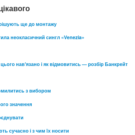
цікавого
 вирішують ще до монтажу
ила неокласичний сингл «Venezia»
 цього навʼязано і як відмовитись — розбір Банкрейт
 помилитись з вибором
його значення
поєднувати
ть сучасно і з чим їх носити