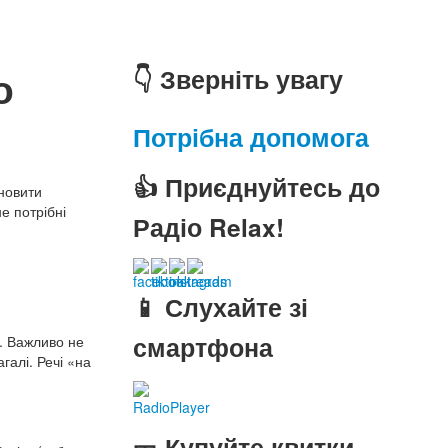
о
👇 Зверніть увагу
Потрібна допомога
👍 Приєднуйтесь до
оновити
не потрібні
Радіо Relax!
📱 Слухайте зі
смартфона
у. Важливо не
галі. Речі «на
RadioPlayer
🎫 Купуйте квитки