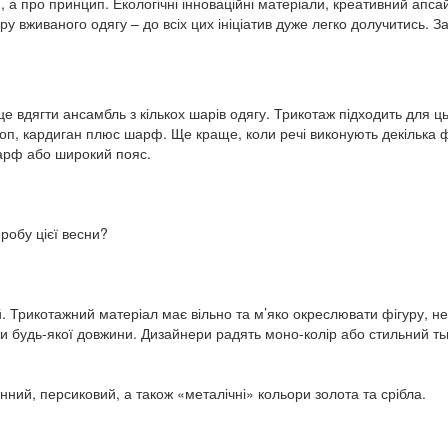
, а про принцип. Екологічні інноваційні матеріали, креативний апсай
ору вживаного одягу – до всіх цих ініціатив дуже легко долучитись. 
 це вдягти ансамбль з кількох шарів одягу. Трикотаж підходить для ц
топ, кардиган плюс шарф. Ще краще, коли речі виконують декілька ф
арф або широкий пояс.
еробу цієї весни?
ей. Трикотажний матеріал має вільно та м’яко окреслювати фігуру, 
и будь-якої довжини. Дизайнери радять моно-колір або стильний т
нний, персиковий, а також «металічні» кольори золота та срібла.