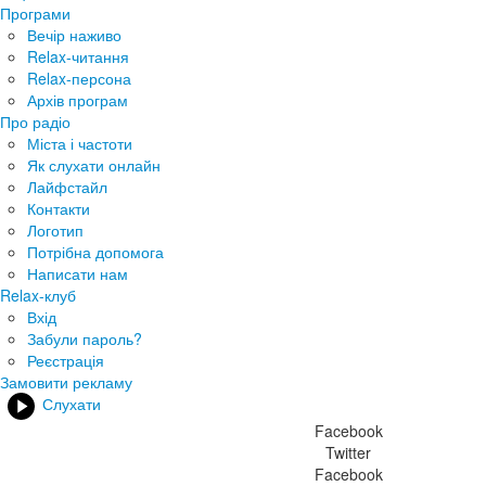
Програми
Вечір наживо
Relax-читання
Relax-персона
Архів програм
Про радіо
Міста і частоти
Як слухати онлайн
Лайфстайл
Контакти
Логотип
Потрібна допомога
Написати нам
Relax-клуб
Вхід
Забули пароль?
Реєстрація
Замовити рекламу
Слухати
Facebook
Twitter
Facebook