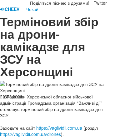
Поділіться піснею з друзями!
Twitter
🔊
CHEEV
— Чекай
Терміновий збір
на дрони-
камікадзе для
ЗСУ на
Херсонщині
09.11.2023
За ініціативи Херсонської обласної військової
678
адміністрації Громадська організація “Важливі дії”
оголошує терміновий збір на дрони-камікадзе для
ЗСУ.
Заходьте на сайт
https://vaglividii.com.u
a
(розділ
https://vaglividii.com.ua/drone
s
).