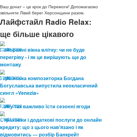
Ваш донат – це крок до Перемоги! Допомагаємо
звільняти Лівий берег Херсонщини разом.
Лайфстайл Radio Relax:
ще більше цікавого
04.08.2026
Панорамні вікна влітку: чи не буде
12
перегріву - і як це вирішують ще до
монтажу
03.08.2026
Українська композиторка Богдана
18
Богуславська випустила неокласичний
сингл «Venezia»
24.07.2026
Чому так важливо їсти сезонні ягоди
28
17.07.2026
Страховки і додаткові послуги до онлайн
44
кредиту: що з цього навʼязано і як
відмовитись — розбір Банкрейт