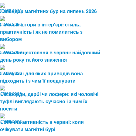
13.07.2026
Календар магнітних бур на липень 2026
148
08.07.2026
Римські штори в інтер'єрі: стиль,
57
практичність і як не помилитись з
вибором
19.06.2026
Літнє сонцестояння в червні: найдовший
83
день року та його значення
19.06.2026
Каблучка: для яких приводів вона
87
підходить і з чим її поєднувати
15.06.2026
Оксфорди, дербі чи лофери: які чоловічі
114
туфлі виглядають сучасно і з чим їх
носити
12.06.2026
Сонячна активність в червні: коли
126
очікувати магнітні бурі