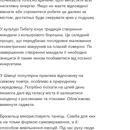
негативну енергію. Якщо не маєте відповідної
кімнати або соромитеся робити це далеко за
містом, достатньо буде скерувати крик у подушку.
У культурі Тибету існує традиція створення
мандали з кольорового борошна. Це складний
процес, що передбачає послідовне малювання
геометричних візерунків на пласкій поверхні. По
завершенню створення мандали її необхідно
знищити й таким чином позбавитися від поганої
енергетики.
У Швеції популярна практика відпочинку на
свіжому повітрі, особливо в природному
середовищі. Потрібно поїхати на цілий день
якомога далі від галасу міста й залишитися
наодинці з рослинами та птахами. Обов’язково
вимкнути гаджети.
Бразильці використовують танець. Самба для них
є не тільки формою самовираження, а й
способом вивільнення емоцій. Під час руху люди