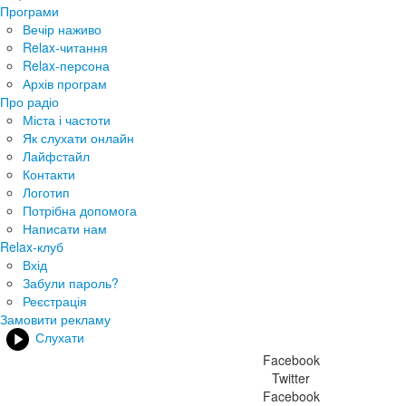
Програми
Вечір наживо
Relax-читання
Relax-персона
Архів програм
Про радіо
Міста і частоти
Як слухати онлайн
Лайфстайл
Контакти
Логотип
Потрібна допомога
Написати нам
Relax-клуб
Вхід
Забули пароль?
Реєстрація
Замовити рекламу
Слухати
Facebook
Twitter
Facebook