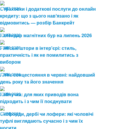
17.07.2026
Страховки і додаткові послуги до онлайн
45
кредиту: що з цього навʼязано і як
відмовитись — розбір Банкрейт
13.07.2026
Календар магнітних бур на липень 2026
149
08.07.2026
Римські штори в інтер'єрі: стиль,
58
практичність і як не помилитись з
вибором
19.06.2026
Літнє сонцестояння в червні: найдовший
85
день року та його значення
19.06.2026
Каблучка: для яких приводів вона
90
підходить і з чим її поєднувати
15.06.2026
Оксфорди, дербі чи лофери: які чоловічі
116
туфлі виглядають сучасно і з чим їх
носити