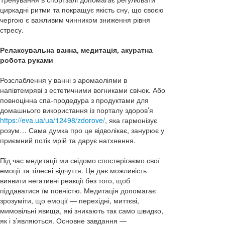
циркадні ритми та покращує якість сну, що своєю
чергою є важливим чинником зниження рівня
стресу.
Релаксувальна ванна, медитація, акуратна
робота руками
Розслаблення у ванні з аромаоліями в
напівтемряві з естетичними вогниками свічок. Або
повноцінна спа-продедура з продуктами для
домашнього використання із порталу здоров’я
https://eva.ua/ua/12498/zdorove/
, яка гармонізує
розум… Сама думка про це відволікає, занурює у
приємний потік мрій та дарує натхнення.
Під час медитації ми свідомо спостерігаємо свої
емоції та тілесні відчуття. Це дає можливість
виявити негативні реакції без того, щоб
піддаватися їм повністю. Медитація допомагає
зрозуміти, що емоції — перехідні, миттєві,
мимовільні явища, які зникають так само швидко,
як і з’являються. Основне завдання —