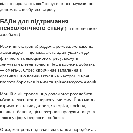
вільно виражають свої почуття в такт музики, що
допомагає позбутися стресу.
БАДи для підтримання
психологічного стану
(не є медичними
засобами)
Рослинні екстракти: родіола рожева, женьшень,
ашвагандха — допомагають адаптуватися до
фізичного та емоційного стресу, можуть
знижувати рівень тривоги. Інша корисна добавка
— омега-3. Стрес спричиняє запалення в
організмі, що позначається на настрої. Жирні
кислоти борються із ним та врівноважують емоції.
Магній є мінералом, що допомагає розслабити
м’язи та заспокоїти нервову систему. Його можна
отримати з таких джерел, як горіхи, насіння,
шпинат, банани, цільнозернові продукти тощо, а
також у формі харчових добавок.
Отже, контроль над власним станом передбачає