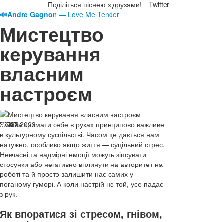
Поділіться піснею з друзями!
Twitter
🔊
Andre Gagnon
— Love Me Tender
Мистецтво
керування
власним
настроєм
03.07.2023
Уміння тримати себе в руках принципово важливе
783
в культурному суспільстві. Часом це дається нам
натужно, особливо якщо життя — суцільний стрес.
Невчасні та надмірні емоції можуть зіпсувати
стосунки або негативно вплинути на авторитет на
роботі та й просто залишити нас самих у
поганому гуморі. А коли настрій не той, усе падає
з рук.
Як впоратися зі стресом, гнівом,