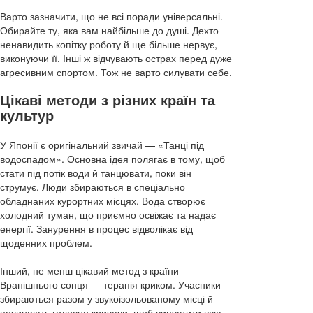
Варто зазначити, що не всі поради універсальні.
Обирайте ту, яка вам найбільше до душі. Дехто
ненавидить копітку роботу й ще більше нервує,
виконуючи її. Інші ж відчувають острах перед дуже
агресивним спортом. Тож не варто силувати себе.
Цікаві методи з різних країн та
культур
У Японії є оригінальний звичай — «Танці під
водоспадом». Основна ідея полягає в тому, щоб
стати під потік води й танцювати, поки він
струмує. Люди збираються в спеціально
обладнаних курортних місцях. Вода створює
холодний туман, що приємно освіжає та надає
енергії. Занурення в процес відволікає від
щоденних проблем.
Інший, не менш цікавий метод з країни
Вранішнього сонця — терапія криком. Учасники
збираються разом у звукоізольованому місці й
починають голосно кричачи, щоб випустити всю