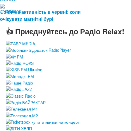
12.06.2026
Сонячна активність в червні: коли
127
очікувати магнітні бурі
👍 Приєднуйтесь до Радіо Relax!