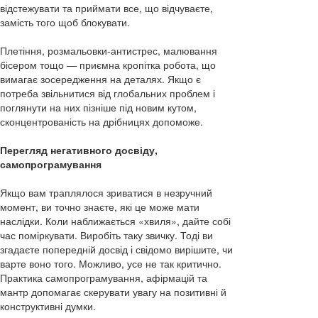
відстежувати та приймати все, що відчуваєте,
замість того щоб блокувати.
Плетіння, розмальовки-антистрес, малювання
бісером тощо — приємна кропітка робота, що
вимагає зосередження на деталях. Якщо є
потреба звільнитися від глобальних проблем і
поглянути на них пізніше під новим кутом,
сконцентрованість на дрібницях допоможе.
Перегляд негативного досвіду,
самопрограмування
Якщо вам траплялося зриватися в незручний
момент, ви точно знаєте, які це може мати
наслідки. Коли наближається «хвиля», дайте собі
час поміркувати. Виробіть таку звичку. Тоді ви
згадаєте попередній досвід і свідомо вирішите, чи
варте воно того. Можливо, усе не так критично.
Практика самопрограмування, афірмацій та
мантр допомагає скерувати увагу на позитивні й
конструктивні думки.