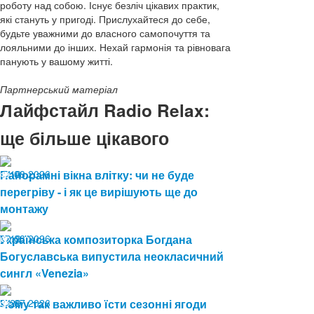
роботу над собою. Існує безліч цікавих практик,
які стануть у пригоді. Прислухайтеся до себе,
будьте уважними до власного самопочуття та
лояльними до інших. Нехай гармонія та рівновага
панують у вашому житті.
Партнерський матеріал
Лайфстайл Radio Relax:
ще більше цікавого
04.08.2026
Панорамні вікна влітку: чи не буде
13
перегріву - і як це вирішують ще до
монтажу
03.08.2026
Українська композиторка Богдана
19
Богуславська випустила неокласичний
сингл «Venezia»
24.07.2026
Чому так важливо їсти сезонні ягоди
29