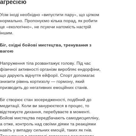
агресією
Усім іноді необхідно «випустити пару», що цілком
нормально. Пропонуємо кілька порад, як робити
це «екологічно», не псуючи натомість настрій
іншим.
Біг, східні бойові мистецтва, тренування з
вагою
Напруження тіла розвантажує голову. Під час
фізичної активності організм виробляє ендорфіни,
що дарують відчуття ейфорії. Спорт допомагає
знизити рівень кортизолу — гормону, який
призводить до негативних емоційних станів.
Біг створює стан зосередженості, подібний до
медитації. Коли ви занурюєтеся в процес, то
відстежуєте дихання, перебуваєте в моменті.
Бойові мистецтва передбачають самодисципліну,
а отже, контроль над своїми діями та реакціями
навіть у випадку сильних емоцій, таких як гнів.
Тренування в спортзалі допомагає регулювати