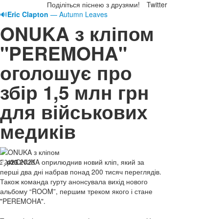
Поділіться піснею з друзями!
Twitter
🔊
Eric Clapton
— Autumn Leaves
ONUKA з кліпом
"PEREMOHA"
оголошує про
збір 1,5 млн грн
для військових
медиків
20.06.2023
Гурт ONUKA оприлюднив новий кліп, який за
423
перші два дні набрав понад 200 тисяч переглядів.
Також команда гурту анонсувала вихід нового
альбому “ROOM”, першим треком якого і стане
"PEREMOHA".