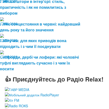
08.07.2026
Римські штори в інтер'єрі: стиль,
60
практичність і як не помилитись з
вибором
19.06.2026
Літнє сонцестояння в червні: найдовший
85
день року та його значення
19.06.2026
Каблучка: для яких приводів вона
91
підходить і з чим її поєднувати
15.06.2026
Оксфорди, дербі чи лофери: які чоловічі
116
туфлі виглядають сучасно і з чим їх
носити
👍 Приєднуйтесь до Радіо Relax!