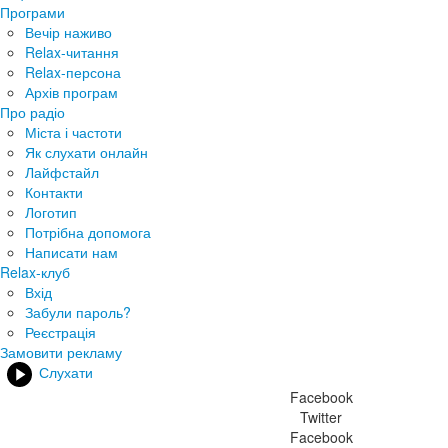
Програми
Вечір наживо
Relax-читання
Relax-персона
Архів програм
Про радіо
Міста і частоти
Як слухати онлайн
Лайфстайл
Контакти
Логотип
Потрібна допомога
Написати нам
Relax-клуб
Вхід
Забули пароль?
Реєстрація
Замовити рекламу
Слухати
Facebook
Twitter
Facebook