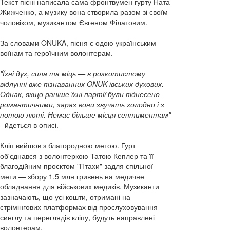
Текст пісні написала сама фронтвумен гурту Ната
Жижченко, а музику вона створила разом зі своїм
чоловіком, музикантом Євгеном Філатовим.
За словами ONUKA, пісня є одою українським
воїнам та героїчним волонтерам.
"Їхні дух, сила та міць — в розкотистому
відлунні вже пізнаванних ONUK-івських духових.
Однак, якщо раніше їхні партії були піднесено-
романтичними, зараз вони звучать холодно і з
нотою люті. Немає більше місця сентиментам"
- йдеться в описі.
Кліп вийшов з благородною метою. Гурт
об'єднався з волонтеркою Татою Кеплер та її
благодійним проєктом "Птахи" задля спільної
мети — збору 1,5 млн гривень на медичне
обладнання для військових медиків. Музиканти
зазначають, що усі кошти, отримані на
стрімінгових платформах від прослуховування
синглу та переглядів кліпу, будуть направлені
волонтерам.