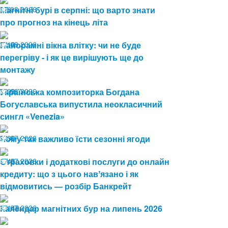
07.08.2026
Магнітні бурі в серпні: що варто знати
6
про прогноз на кінець літа
04.08.2026
Панорамні вікна влітку: чи не буде
13
перегріву - і як це вирішують ще до
монтажу
03.08.2026
Українська композиторка Богдана
29
Богуславська випустила неокласичний
сингл «Venezia»
24.07.2026
Чому так важливо їсти сезонні ягоди
30
17.07.2026
Страховки і додаткові послуги до онлайн
48
кредиту: що з цього навʼязано і як
відмовитись — розбір Банкрейт
13.07.2026
Календар магнітних бур на липень 2026
149