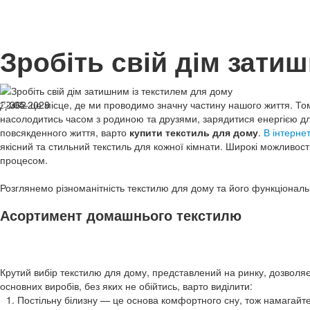
Зробіть свій дім зати
22.05.2023
Дім — це місце, де ми проводимо значну частину нашого життя. То
362
насолодитись часом з родиною та друзями, зарядитися енергією д
повсякденного життя, варто
купити текстиль для дому
.
В інтерне
якісний та стильний текстиль для кожної кімнати. Широкі можливос
процесом.
Розглянемо різноманітність текстилю для дому та його функціонал
Асортимент домашнього текстилю
Крутий вибір текстилю для дому, представлений на ринку, дозволяє 
основних виробів, без яких не обійтись, варто виділити:
Постільну білизну — це основа комфортного сну, тож намагайтес