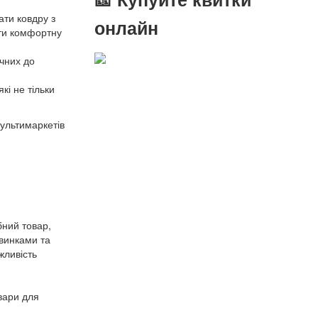
ати ковдру з
онлайн
ати комфортну
чних до
кі не тільки
мультимаркетів
бний товар,
винками та
жливість
овари для