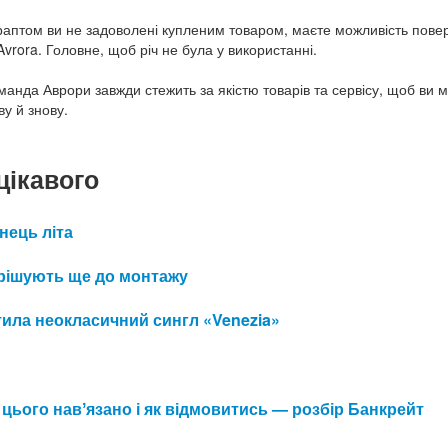
раптом ви не задоволені купленим товаром, маєте можливість пове
Avrora. Головне, щоб річ не була у використанні.
манда Аврори завжди стежить за якістю товарів та сервісу, щоб ви 
ву й знову.
цікавого
інець літа
 вирішують ще до монтажу
ила неокласичний сингл «Venezia»
 цього навʼязано і як відмовитись — розбір Банкрейт