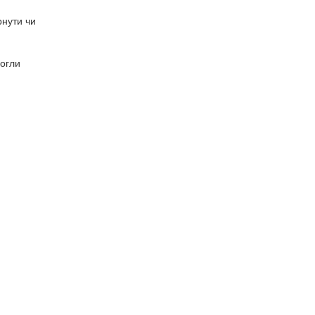
рнути чи
могли