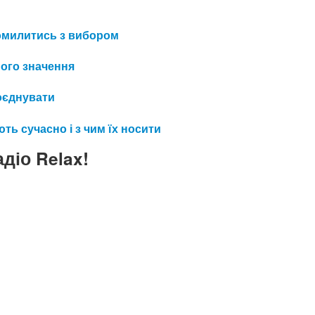
 помилитись з вибором
його значення
поєднувати
ть сучасно і з чим їх носити
діо Relax!