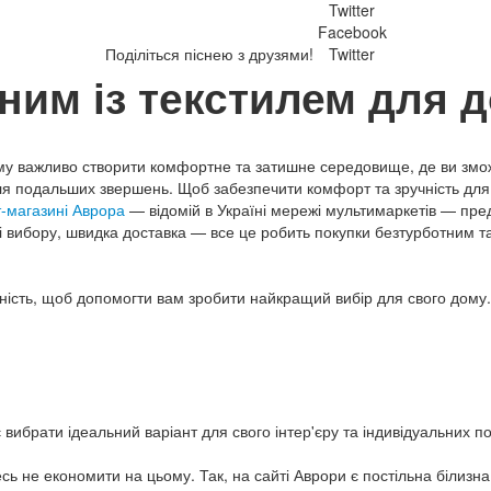
Twitter
Facebook
Поділіться піснею з друзями!
Twitter
шним із текстилем для 
му важливо створити комфортне та затишне середовище, де ви змож
ля подальших звершень. Щоб забезпечити комфорт та зручність для
т-магазині Аврора
— відомій в Україні мережі мультимаркетів — пр
ті вибору, швидка доставка — все це робить покупки безтурботним 
ьність, щоб допомогти вам зробити найкращий вибір для свого дому
вибрати ідеальний варіант для свого інтер'єру та індивідуальних п
ь не економити на цьому. Так, на сайті Аврори є постільна білизна 