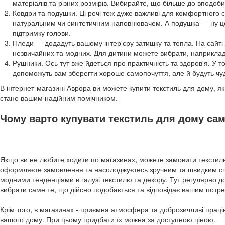
матеріалів та різних розмірів. Вибирайте, що більше до вподоб
Ковдри та подушки. Ці речі теж дуже важливі для комфортного 
натуральним чи синтетичним наповнювачем. А подушка — ну це
підтримку голови.
Пледи — додадуть вашому інтер'єру затишку та тепла. На сайті
незвичайних та модних. Для дитини можете вибрати, наприклад,
Рушники. Ось тут вже йдеться про практичність та здоров'я. У то
допоможуть вам зберегти хороше самопочуття, але й будуть чу
В інтернет-магазині Аврора ви можете купити текстиль для дому, я
стане вашим надійним помічником.
Чому варто купувати текстиль для дому саме
Якщо ви не любите ходити по магазинах, можете замовити текстиль
оформляєте замовлення та насолоджуєтесь зручним та швидким спо
модними тенденціями в галузі текстилю та декору. Тут регулярно
вибрати саме те, що дійсно подобається та відповідає вашим потр
Крім того, в магазинах - приємна атмосфера та доброзичливі праців
вашого дому. При цьому придбати їх можна за доступною ціною.