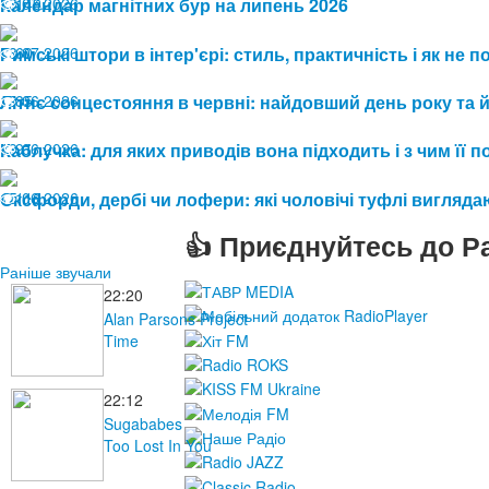
13.07.2026
Календар магнітних бур на липень 2026
149
08.07.2026
Римські штори в інтер'єрі: стиль, практичність і як не
60
19.06.2026
Літнє сонцестояння в червні: найдовший день року та 
85
19.06.2026
Каблучка: для яких приводів вона підходить і з чим її 
91
15.06.2026
Оксфорди, дербі чи лофери: які чоловічі туфлі виглядаю
116
👍 Приєднуйтесь до Ра
Раніше звучали
22:20
Alan Parsons Project
Time
22:12
Sugababes
Too Lost In You