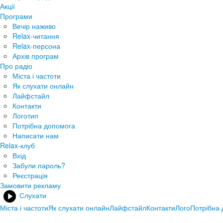
Акції
Програми
Вечір наживо
Relax-читання
Relax-персона
Архів програм
Про радіо
Міста і частоти
Як слухати онлайн
Лайфстайл
Контакти
Логотип
Потрібна допомога
Написати нам
Relax-клуб
Вхід
Забули пароль?
Реєстрація
Замовити рекламу
Слухати
Міста і частоти
Як слухати онлайн
Лайфстайл
Контакти
Лого
Потрібна