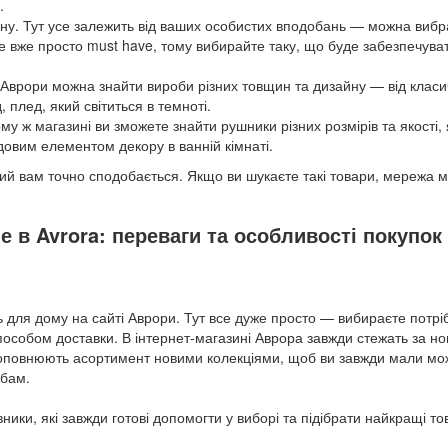
и.
сну. Тут усе залежить від ваших особистих вподобань — можна вибр
 вже просто must have, тому вибирайте таку, що буде забезпечув
 Аврори можна знайти вироби різних товщин та дизайну — від класи
 плед, який світиться в темноті.
му ж магазині ви зможете знайти рушники різних розмірів та якості, я
довим елементом декору в ванній кімнаті.
кий вам точно сподобається. Якщо ви шукаєте такі товари, мережа 
 в Avrora: переваги та особливості покупок
 для дому на сайті Аврори. Тут все дуже просто — вибираєте потрі
собом доставки. В інтернет-магазині Аврора завжди стежать за но
 доповнюють асортимент новими колекціями, щоб ви завжди мали мо
ебам.
ники, які завжди готові допомогти у виборі та підібрати найкращі т