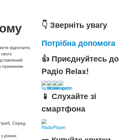
дому
👇 Зверніть увагу
Потрібна допомога
ете відпочити,
 свого
👍 Приєднуйтесь до
едставлений
та приємним
Радіо Relax!
.
📱 Слухайте зі
смартфона
отреб. Серед
RadioPlayer
з різних
🎫 Купуйте квитки