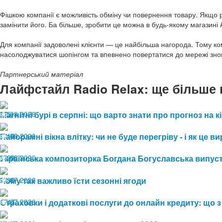
Фішкою компанії є можливість обміну чи повернення товару. Якщо 
замінити його. Ба більше, зробити це можна в будь-якому магазині 
Для компанії задоволені клієнти — це найбільша нагорода. Тому ко
насолоджуватися шопінгом та впевнено повертатися до мережі зно
Партнерський матеріал
Лайфстайл Radio Relax: ще більше 
07.08.2026
Магнітні бурі в серпні: що варто знати про прогноз на к
5
04.08.2026
Панорамні вікна влітку: чи не буде перегріву - і як це
13
03.08.2026
Українська композиторка Богдана Богуславська випуст
29
24.07.2026
Чому так важливо їсти сезонні ягоди
30
17.07.2026
Страховки і додаткові послуги до онлайн кредиту: що з
47