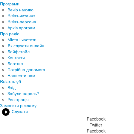
Програми
Вечір наживо
Relax-читання
Relax-персона
Архів програм
Про радіо
Міста і частоти
Як слухати онлайн
Лайфстайл
Контакти
Логотип
Потрібна допомога
Написати нам
Relax-клуб
Вхід
Забули пароль?
Реєстрація
Замовити рекламу
Слухати
Facebook
Twitter
Facebook